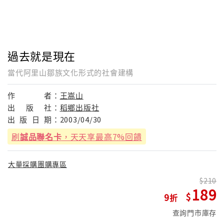
過去就是現在
當代阿里山鄒族文化形式的社會建構
作
者：
王嵩山
出
版
社：
稻鄉出版社
出
版
日
期：
2003/04/30
刷
誠品聯名卡
，天天享最高7%回饋
大量採購團購專區
210
189
9
查詢門市庫存