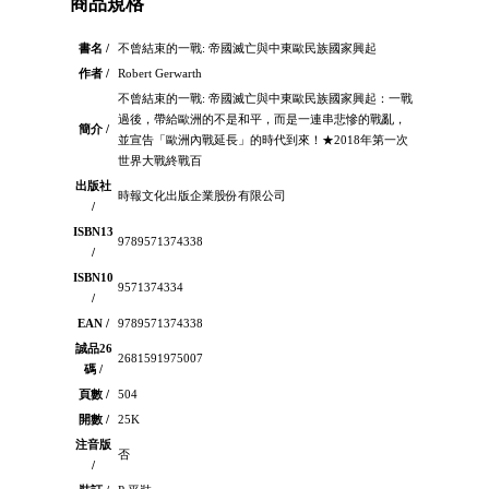
商品規格
書名 /
不曾結束的一戰: 帝國滅亡與中東歐民族國家興起
作者 /
Robert Gerwarth
不曾結束的一戰: 帝國滅亡與中東歐民族國家興起：一戰
過後，帶給歐洲的不是和平，而是一連串悲慘的戰亂，
簡介 /
並宣告「歐洲內戰延長」的時代到來！★2018年第一次
世界大戰終戰百
出版社
時報文化出版企業股份有限公司
/
ISBN13
9789571374338
/
ISBN10
9571374334
/
EAN /
9789571374338
誠品26
2681591975007
碼 /
頁數 /
504
開數 /
25K
注音版
否
/