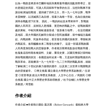
以為一戰僅是將原本巴爾幹地區與奧斯曼帝國的混亂情勢導正，迎
向更穩定的局面，可讓人民回歸和平無爭的生活，沒想到戰事不僅
讓全歐洲淪陷戰場，還持續了四年之久，而一九一七年以降，戰爭
本質轉變，以消滅異己為目標，視暴力為唯一手段，也為往後的歐
洲革命戰亂埋下伏筆。 因此，一戰的終結並未帶來和平，對戰敗
國的人民而言，反倒陷入更殘暴、更恐怖的戰亂之中。從戰敗國所
處的東歐、中歐到東南歐連接形成「弧形暴力地帶」，在這些國家
及地區，因大帝國的瓦解而分裂成小型民族國家，當中極端主義崛
起、內戰頻傳、民族革命四起，甚至發生跨國武裝衝突，導致歐洲
內戰延長。進而醞釀未來二戰發生的種子。 這是一部還原戰敗國
人民再度身陷戰火的悲慘故事。作者葛沃斯將焦點放在戰敗帝國，
他蒐集這段時期各種資料、文獻，重現史實，試圖完整探討當時歐
洲各戰敗國的狀況：各國是如何結束一戰，又是如何開啟戰後的內
戰與革命。若能釐清一九一七年至一九二三年間的戰亂真相，就能
了解歐洲二十世紀的暴力循環的運作，以及第二次世界大戰開戰原
由的背後祕辛。 ◎專文推薦 國立臺北大學歷史學系副教授／ 伍碧
雯 ◎背景導讀 政治大學歷史系教授、人文中心主任 ／周惠民 ◎聯
合推薦 國立中正大學歷史學系助理教授 ／杜子信輔仁大學歷史學
系教授／周雪舫
作者介紹
作者介紹 ■作者簡介羅伯‧葛沃斯（Robert Gerwarth）都柏林大學