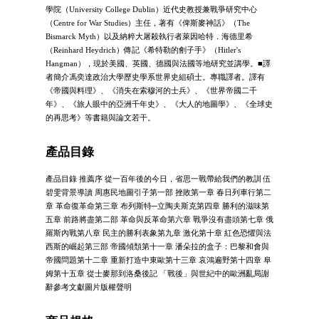
學院（University College Dublin）近代史教授兼戰爭研究中心
（Centre for War Studies）主任，著有《俾斯麥神話》（The
Bismarck Myth）以及納粹大屠殺執行者萊因哈特．海德里希
（Reinhard Heydrich）傳記《希特勒的劊子手》（Hitler's
Hangman），現於美國、英國、德國與法國等地研究並講學。■譯
者簡介馮奕達政治大學歷史學系世界史組碩士。專職譯者。譯有
《帝國與料理》、《消失在索穆河的士兵》、《世界帝國二千
年》、《旅人眼中的亞洲千年史》、《大人的地圖學》、《全球史
的再思考》等書籍與論文若干。
產品目錄
產品目錄 推薦序 從一百年後的今日，省思一戰帶給我們的教訓 伍
碧雯背景導讀 周惠民地圖引子第一部 挫敗第一章 春日列車行第二
章 革命復革命第三章 布列斯特─立陶夫斯克第四章 勝利的滋味第
五章 前路將盡第二部 革命與反革命第六章 戰爭沒有盡頭第七章 俄
羅斯內戰第八章 民主的勝利表象第九章 激化第十章 紅色恐懼與法
西斯的崛起第三部 帝國傾頹第十一章 潘朵拉的盒子：巴黎和會與
帝國問題第十二章 重新打造中東歐第十三章 哀鴻遍野第十四章 阜
姆第十五章 從士麥那到洛桑後記 「戰後」與世紀中的歐洲亂局謝
辭參考文獻圖片版權聲明