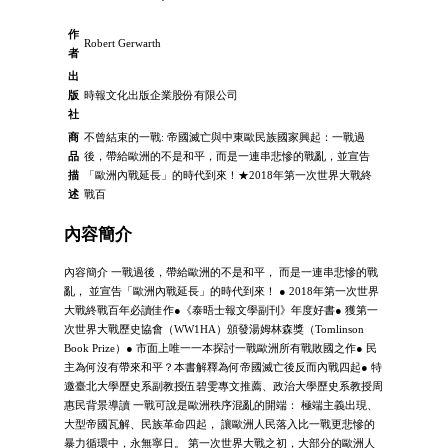
作
Robert Gerwarth
者
出
版
時報文化出版企業股份有限公司
社
商
不曾結束的一戰: 帝國滅亡與中東歐民族國家興起：一戰過
品
後，帶給歐洲的不是和平，而是一連串悲慘的戰亂，並宣告
描
「歐洲內戰延長」的時代到來！★2018年第一次世界大戰終
述
戰百
內容簡介
內容簡介 一戰過後，帶給歐洲的不是和平， 而是一連串悲慘的戰
亂， 並宣告「歐洲內戰延長」的時代到來！ ● 2018年第一次世界
大戰終戰百年必讀佳作●《泰晤士報文學副刊》年度好書● 獲第一
次世界大戰歷史協會（WW1HA）頒發湯姆林森獎（Tomlinson
Book Prize）● 市面上唯一一本探討一戰歐洲所有戰敗國之作● 民
主為何沒有帶來和平？本書解釋為何帝國滅亡後反而內戰四起● 特
邀臺北大學歷史系副教授伍碧雯專文推薦、政治大學歷史系教授周
惠民背景導讀 一戰可說是歐洲秩序混亂的開端： 極端主義出現、
大型帝國瓦解、民族革命四起， 讓歐洲人民落入比一戰更悲慘的
暴力循環中，永無寧日。 第一次世界大戰之初，大部分的歐洲人