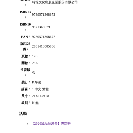
時報文化出版企業股份有限公司
/
ISBN13
9789571368672
/
ISBN10
9571368679
/
EAN /
9789571368672
誠品26
2681413085006
碼 /
頁數 /
176
開數 /
25K
注音版
否
/
裝訂 /
P:平裝
語言 /
1:中文 繁體
尺寸 /
21X14.8CM
級別 /
N:無
活動
【2026誠品動漫祭】滿額贈