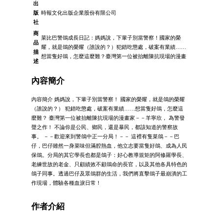
出
版
時報文化出版企業股份有限公司
社
商
菜比巴警鴿成長日記：媽媽說，下輩子別當警察！國家的榮
品
耀，就是鴿的榮耀（誰說的？）犯錯吃懲處，破案有業績……
描
想當隻好鴿，怎麼這麼難？臺灣第一位被抬離陳抗現場的漫畫
述
內容簡介
內容簡介 媽媽說，下輩子別當警察！ 國家的榮耀，就是鴿的榮耀
（誰說的？） 犯錯吃懲處，破案有業績……想當隻好鴿，怎麼這
麼難？ 臺灣第一位被抬離陳抗現場的漫畫家－－羊寧欣， 為警發
聲之作！ 不論你是公民、鄉民，還是暴民，都該知道的警察故
事。 －－歡迎來到警鴿中正一分局！－－ 這裡有隻菜鴿－－巴
仔，巴仔雖然一身菜味但滿腔熱血，他立志要當隻好鴿、成為人民
保鴿。分局的其它學長也都是鴿子：好心教導規矩的阿修羅學長、
老練世故的老金、只顧績效不顧鴿命的長官，以及其他各具特色的
鴿子同事。透過巴仔及眾鴿群的生活，我們將直擊鴿子最崩潰的工
作現場，體驗各種血淚日常！
作者介紹