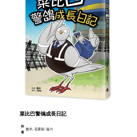
菜比巴警鴿成長日記
作
蠢羊; 花栗鼠/ 協力
者