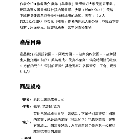
作者介紹 ■作者簡介 蠢羊（羊寧欣）臺灣藝術大學美術系畢業，
現職為東立漫畫出版社簽約漫畫家、沃草（Watch Out！）美編，
下班後身兼蠢羊與奇怪生物粉絲團的繪師。著有：《火人
FEUERWEHR》花栗鼠（韓璟）作者的經紀人兼公關，並協助本書
取材，用途多元。臉書粉絲團：蠢羊與奇怪生物
產品目錄
產品目錄 推薦語賀圖－－阿噗賀圖－－超商狗狗賀圖－－篠舞醫
生人物介紹0. 前序1. 菜鳥養成2. 天真小菜鳥3. 鴿沒時間陪你吃飯
4. 必然的死亡5. 歪斜的正義6. 其他警察7. 各國警察、工會、現況
8. 結語
商品規格
書名 /
菜比巴警鴿成長日記
作者 /
蠢羊; 花栗鼠 協力
菜比巴警鴿成長日記：媽媽說，下輩子別當警察！國家
的榮耀，就是鴿的榮耀（誰說的？）犯錯吃懲處，破案
簡介 /
有業績……想當隻好鴿，怎麼這麼難？臺灣第一位被抬
離陳抗現場的漫畫
出版社