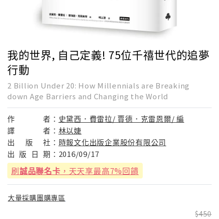
我的世界, 自己定義! 75位千禧世代的追夢
行動
2 Billion Under 20: How Millennials are Breaking
down Age Barriers and Changing the World
作
者：
史黛西．費雷拉/ 賈德．克雷恩爾/ 編
譯
者：
林以婕
出
版
社：
時報文化出版企業股份有限公司
出
版
日
期：
2016/09/17
刷
誠品聯名卡
，天天享最高7%回饋
大量採購團購專區
450