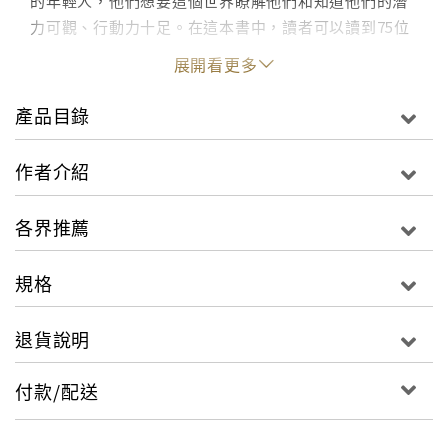
的年輕人，他們想要這個世界瞭解他們和知道他們的潛
力可觀、行動力十足。在這本書中，讀者可以讀到75位
二十歲上下，來自不同國家的年輕人如何起而行，藉由
展開看更多
他們的行動和思考來改變這個紛擾不安的世界。
產品目錄
十七歲的康拉德（Conrad）在懷俄明州自己的家裡，成
功打造核融合反應爐；丹尼爾．布魯斯洛夫斯基
作者介紹
（Daniel Brusilovsky）創辦「青少年科技實驗室」，
讓對科技有興趣的青年來到矽谷，感受創業氛圍；維傑
各界推薦
（Vijay）創辦非營利組織PCs2Prosper， 讓企業報廢
的舊電腦提供給學齡孩童使用；柔伊（Zoe）創辦
規格
StartMark，運用有機原料製作護唇膏，其收入全數支
持兒童唇顎裂手術；布列塔妮（Brittany）創辦了「精
退貨說明
神日」（Sprit Day），呼籲大家在這天穿上紫色衣
服，捍衛LGBT族群，聲援婚姻平權運動……這些來自不
付款/配送
同國家，出身背景和成長過程迥異的新人類所從事的工
作形形色色,，令人嘆為英雄/雌出少年，但不管每個人
的成就如何，他們都從自己所在的位置出發，應用自己