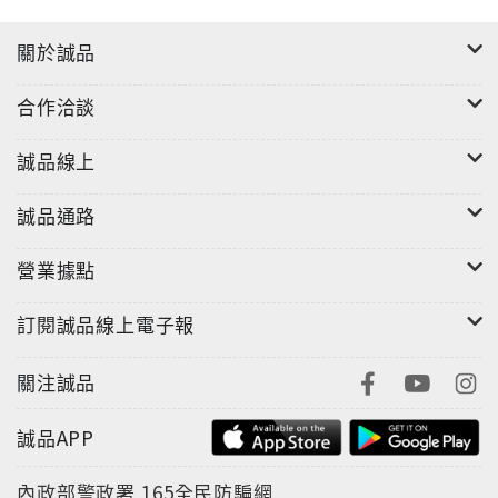
的能力、經驗和資源，打破年齡的藩籬，為打造一個更
關於誠品
美好的世界而努力。經由這些非凡經歷，不僅他們自己
體認到，大膽出擊永遠不嫌早，更鼓舞了同世代的年輕
合作洽談
人，也啟發世人對這個新世代的想像。
誠品線上
每篇文章，均由一位青年執筆，精要地述說自身的故
事，輕鬆且可讀性高，只需花個簡短幾分鐘閱讀，就可
誠品通路
以認識75位青年的故事。全書共分為五大部分：啟程、
冒險、旅程、學習、成功，每一部分各有15個故事，從
營業據點
熱情的尋找，踏出冒險的第一步，面對困境，增進經
驗，最後走向成功。
訂閱誠品線上電子報
關注誠品
誠品APP
內政部警政署
165全民防騙網