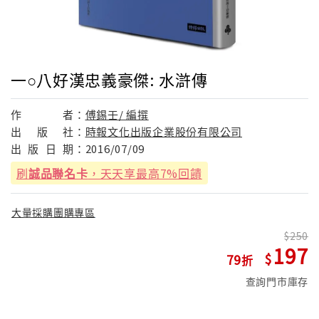
一○八好漢忠義豪傑: 水滸傳
作
者：
傅錫壬/ 編撰
出
版
社：
時報文化出版企業股份有限公司
出
版
日
期：
2016/07/09
刷
誠品聯名卡
，天天享最高7%回饋
大量採購團購專區
250
197
79
查詢門市庫存