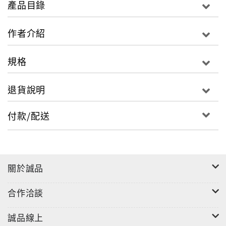
產品目錄
四海豪傑聚集上梁山，反抗腐敗政治，後又為國效力；
以宋江、晁蓋為首的一○八位好漢的故事，讓《水滸傳》
作者介紹
成為家喻戶曉的經典。全書分為十五章，保留原書的精
神與文字氣韻，以故事情節與人物為考量，以微幅的改
規格
寫與重新擬題，讓古籍經典有了新涵義。
退貨說明
付款/配送
關於誠品
合作洽談
誠品線上