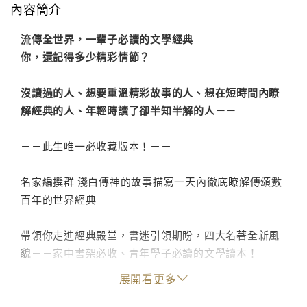
內容簡介
流傳全世界，一輩子必讀的文學經典
你，還記得多少精彩情節？
沒讀過的人、想要重溫精彩故事的人、想在短時間內瞭
解經典的人、年輕時讀了卻半知半解的人－－
－－此生唯一必收藏版本！－－
名家編撰群 淺白傳神的故事描寫一天內徹底瞭解傳頌數
百年的世界經典
帶領你走進經典殿堂，書迷引領期盼，四大名著全新風
貌－－家中書架必收、青年學子必讀的文學讀本！
展開看更多
與腐敗對峙，加入英雄好漢陣列－－水滸傳