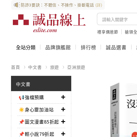
防詐3要訣：不聽信、不操作、掛斷電話
(詳)
禮享偶爸節
搶領全
全站分類
品牌旗艦館
排行榜
誠品選書
首頁
中文書
旅遊
亞洲旅遊
中文書
📢強檔預購
☀️身心靈加油站
📌圖文漫畫85折起
📌輕小說79折起