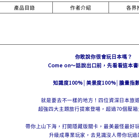
產品目錄
作者介紹
各界
你敢說你很會玩日本嗎？
Come on～話說出口前，先看看這本
知識度100%│美景度100%│膽量指數
就是要去不一樣的地方！四位資深日本旅
超強四大主題旅行提案登場，超過70個壓箱
帶你上山下海，打開隱藏版關卡，最美最怪最好玩
升級成專業玩家，去見識沒人帶你玩過