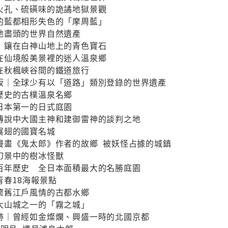
火孔、硫磺味的詭譎地獄景觀
的藍都相形失色的「摩周藍」
地盡頭的世界自然遺產
｜鑲在白神山地上的青色寶石
在仙境般美景裡的迷人溫泉鄉
在秋楓峽谷間的鐵道旅行
坂｜全球少有以「道路」類別登錄的世界遺產
歷史的古樸溫泉名鄉
日本第一的日式庭園
傳說中大國主神和建御雷神的談判之地
展翅的國寶名城
漫畫《鬼太郎》作者的故鄉 被妖怪占據的城鎮
幻景中的樹冰怪獸
百年歷史 全日本面積最大的名勝庭園
春18海報景點
懷舊江戶風情的古都水鄉
大山城之一的「霧之城」
跡｜曾經如金燦爛、興盛一時的北國京都