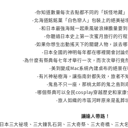
-你知道數量每次去點都不同的「妖怪地藏
-北海道銘銘菓「白色戀人」包裝上的絕美祕
-和日本最強海賊一起乘風破浪練膽量要
-你聽過日本史上第一次蜜月旅行的行
-如果你想生出動搖天下的關鍵人物，該去
-日本全國的神明每年都在哪裡開會討論
-為什麼有祭典每七年才舉行一次，而次次舉行竟
-美到變成Mac系統內建桌布的絕景
-有片神秘樹海，讓指南針都失效，旅者不
-鬼島不只一座，那桃太郎的鬼之島到
-哪個祭典可以全民cosplay穿越歷史和家
-旅人如織的市區河畔原來是亂葬
讓達人帶路！
日本三大祕境、三大鐘乳石洞、三大奇祭、三大奇橋、三大