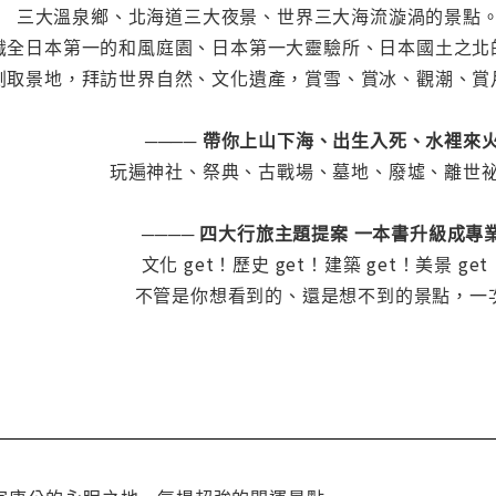
三大溫泉鄉、北海道三大夜景、世界三大海流漩渦的景點
識全日本第一的和風庭園、日本第一大靈驗所、日本國土之北
劇取景地，拜訪世界自然、文化遺產，賞雪、賞冰、觀潮、賞
──── 帶你上山下海、出生入死、水裡來火
玩遍神社、祭典、古戰場、墓地、廢墟、離世
──── 四大行旅主題提案 一本書升級成專業
文化 get！歷史 get！建築 get！美景 get
不管是你想看到的、還是想不到的景點，一次