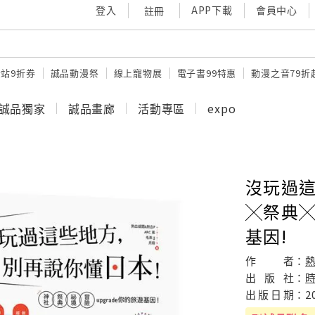
登入
APP下載
會員中心
註冊
站9折券
誠品動漫祭
線上寵物展
電子書99特惠
動漫之音79折
誠品獨家
誠品畫廊
活動專區
expo
沒玩過這
╳祭典╳
基因!
作
者：
熱
出
版
社：
出
版
日
期：
2