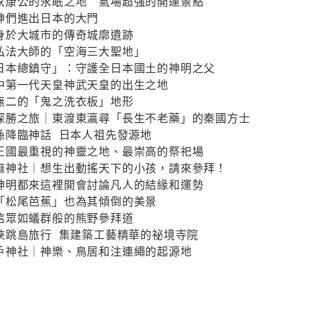
家康公的永眠之地 氣場超強的開運景點
神們進出日本的大門
身於大城市的傳奇城廓遺跡
弘法大師的「空海三大聖地」
日本總鎮守」：守護全日本國土的神明之父
中第一代天皇神武天皇的出生之地
無二的「鬼之洗衣板」地形
探勝之旅｜東渡東瀛尋「長生不老藥」的秦國方士
孫降臨神話 日本人祖先發源地
王國最重視的神靈之地、最崇高的祭祀場
麻神社｜想生出動搖天下的小孩，請來參拜！
神明都來這裡開會討論凡人的結緣和運勢
「松尾芭蕉」也為其傾倒的美景
信眾如蟻群般的熊野參拜道
峽跳島旅行 集建築工藝精華的祕境寺院
戶神社｜神樂、鳥居和注連繩的起源地