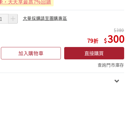
卡
，天天享最高7%回饋
大量採購請至團購專區
380
300
79
加入購物車
直接購買
查詢門市庫存