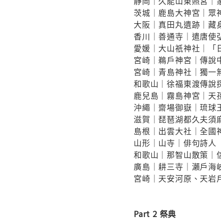
靜岡｜久能山東照宮｜
茨城｜鹿島大神宮｜眾
大阪｜真田丸遺跡｜藏
香川｜善通寺｜遣唐使
愛媛｜大山祇神社｜「
宮崎｜鵜戶神宮｜傳說
宮崎｜青島神社｜獨一
和歌山｜徐福東渡傳說
鹿兒島｜霧島神宮｜天
沖繩｜齋場御嶽｜琉球
滋賀｜琵琶湖都久夫須
島根｜出雲大社｜全國
山形｜山寺｜俳句詩人
和歌山｜那智山散策｜
廣島｜耕三寺｜瀨戶海
宮崎｜天安河原、天岩
Part 2 祭典