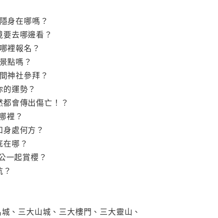
」隱身在哪嗎？
境要去哪邊看？
到哪裡報名？
程景點嗎？
哪間神社參拜？
你的運勢？
然都會傳出傷亡！？
在哪裡？
知身處何方？
底在哪？
康公一起賞櫻？
坑？
名城、三大山城、三大樓門、三大靈山、