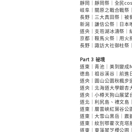
靜岡｜靜岡祭｜全民cos
岐阜｜關原之戰合戰祭
長野｜三大真田祭｜被
新潟｜謙信公祭｜日本
道央｜支芴湖冰濤祭｜
京都｜鞍馬火祭｜用火
長野｜諏訪大社御柱祭
Part 3 祕境
道東｜青池｜美到變成M
德島｜祖谷溪谷｜前進
道央｜圓山公園秋楓步
道央｜北海道大學銀杏
道央｜小樽天狗山展望
道北｜利尻島、禮文島
道東｜層雲峽紅葉谷公
道東｜大雪山黑岳｜震
道東｜紋別鄂霍次克塔
道東｜東藻琴芝櫻公園