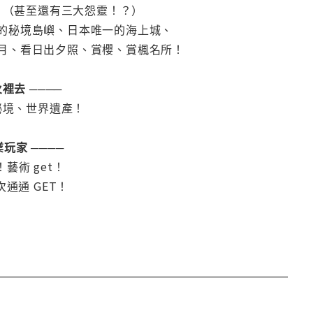
。（甚至還有三大怨靈！？）
的秘境島嶼、日本唯一的海上城、
月、看日出夕照、賞櫻、賞楓名所！
裡去 ────
祕境、世界遺產！
玩家 ────
！藝術 get！
通通 GET！