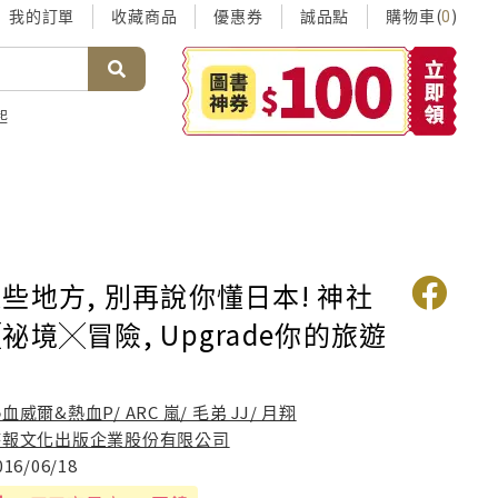
我的訂單
收藏商品
優惠券
誠品點
購物車(
)
0
起
些地方, 別再說你懂日本! 神社
祕境╳冒險, Upgrade你的旅遊
血威爾&熱血P/ ARC 嵐/ 毛弟 JJ/ 月翔
時報文化出版企業股份有限公司
016/06/18