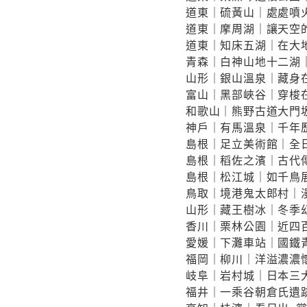
道東｜硫黃山｜處處噴
道東｜摩周湖｜讓天空
道東｜知床五湖｜在大
青森｜白神山地十二湖
山形｜銀山溫泉｜藏身
富山｜黑部峽谷｜穿梭
和歌山｜熊野古道大門
神戶｜有馬溫泉｜千年
島根｜足立美術館｜全
島根｜稻佐之濱｜古代
島根｜松江城｜如千鳥
鳥取｜境港鬼太郎村｜
山形｜藏王樹冰｜冬季
香川｜栗林公園｜近四
愛媛｜下灘車站｜國鐵青
福岡｜柳川｜洋溢濃濃
岐阜｜岩村城｜日本三
福井｜一乘谷朝倉氏遺