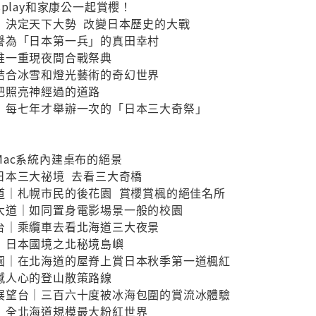
play和家康公一起賞櫻！
｜決定天下大勢 改變日本歷史的大戰
譽為「日本第一兵」的真田幸村
唯一重現夜間合戰祭典
結合冰雪和燈光藝術的奇幻世界
把照亮神經過的道路
｜每七年才舉辦一次的「日本三大奇祭」
ac系統內建桌布的絕景
日本三大祕境 去看三大奇橋
道｜札幌市民的後花園 賞櫻賞楓的絕佳名所
大道｜如同置身電影場景一般的校園
台｜乘纜車去看北海道三大夜景
｜日本國境之北秘境島嶼
園｜在北海道的屋脊上賞日本秋季第一道楓紅
撼人心的登山散策路線
展望台｜三百六十度被冰海包圍的賞流冰體驗
｜全北海道規模最大粉紅世界