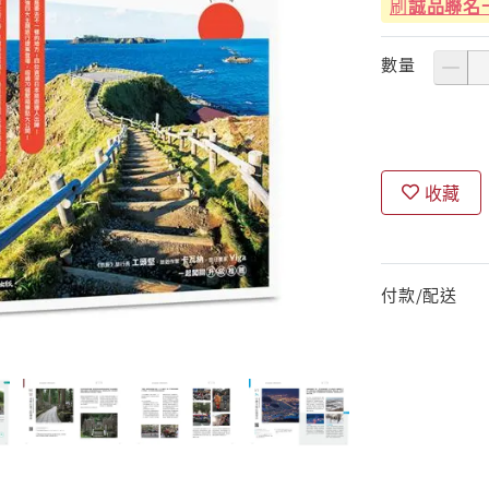
刷
誠品聯名
數量
收藏
付款/配送