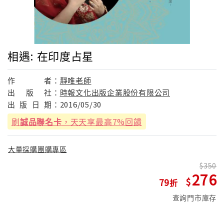
相遇: 在印度占星
作
者：
靜唯老師
出
版
社：
時報文化出版企業股份有限公司
出
版
日
期：
2016/05/30
刷
誠品聯名卡
，天天享最高7%回饋
大量採購團購專區
350
276
79
查詢門市庫存