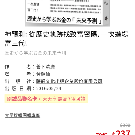
神預測: 從歷史軌跡找致富密碼, 一次進場
富三代!
歴史から学ぶお金の未来予測
作
者：
菅下清廣
譯
者：
黃瓊仙
出
版
社：
時報文化出版企業股份有限公司
出
版
日
期：
2016/05/24
刷
誠品聯名卡
，天天享最高7%回饋
大量採購團購專區
300
237
79