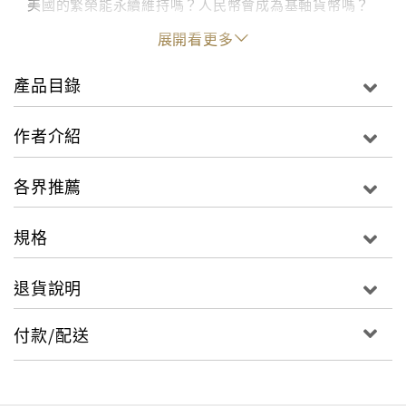
美國的繁榮能永續維持嗎？人民幣會成為基軸貨幣嗎？
展開看更多
人稱「經濟千里眼」的作者，長年從事金融市場的解讀
與預測，在華爾街創造傑出成就，並且擔任外商金融企
產品目錄
業的日本分社長。
他預測世界金融局勢、掌握金錢脈動的秘訣就在於鑑古
作者介紹
知今。
但死背歷史是沒用的！要懂得如何找出脈絡，套用正確
各界推薦
的公式，才會算出對的答案！
不只談歷史、講時勢，更要抓住未來投資方向，讓你贏
規格
在致富起跑點！
退貨說明
「愚者從經驗中學習，我則寧願汲取他人經驗。」
（Fools say that they learn by experience. I
付款/配送
prefer to profit by others experience.）－－鐵血宰
相 俾斯麥