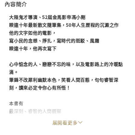
內容簡介
大陸鬼才導演、52屆金馬影帝馮小剛
睽違十年最新散文隨筆集，50年人生歷程的沉澱之作
他的文字如他的電影，
寫小民的念想、掙扎，寫時代的斑駁、風霜
睽違十年，他再次寫下
心中惦念的人、戀戀不忘的味，以及電影路上的冷暖點
滴。
筆鋒不改犀利幽默本色，笑看人間百態，句句睿智深
刻，讀來必定令你心有所悟！
本書有
最深刻、睿智的人間觀察
最幽默、犀利的人物評點
展開看更多
最通透、真摯的人生回望
最累心、動人的電影執念