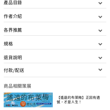
產品目錄
人生不怕大風大浪，就怕不鹹不淡
作者介紹
笑看江湖是非風暴，走好走穩需要大智慧！
各界推薦
本書是大陸鬼才導演馮小剛睽違十年最新散文隨筆集。
寫他這些年心底惦念的人、戀戀不忘的味、一輩子搏真
規格
情的朋友，以及為電影累心的點點滴滴。他探看人生百
態，幽默犀利，卻不失深刻和睿智，他評點人物，針針
退貨說明
見血，卻不失俠心道義，他針砭時弊，字字珠璣，饒富
哲理深意，讀來絕對令你莞爾拍案、心有所悟！
付款/配送
什麼是人生？
必須在老態龍鍾、萬念俱灰之前，飛頹
了，玩膩了，面對所有誘惑無動於衷了，駕鶴之時才能
商品相關策展
心無旁騖。我相信奄奄一息時，絕不會後悔做過的事
情，只會追悔當初想做卻沒做的事。我可不想死到臨頭
【遙遠的布萊梅】正因有遺
才覺為時已晚。一萬年太久，只爭朝夕了我就！
憾，才是人生！