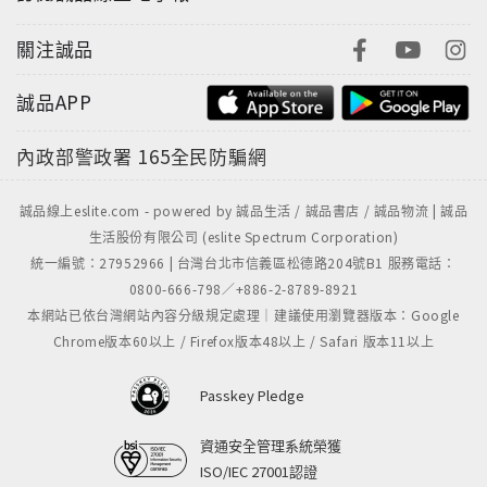
心態也好，心態好的人也未必心就好。心好的人不一定
心理素質好，心理素質好的人，說實話壞人居多。
關注誠品
什麼是電影？
電影應該是酒，哪怕只有一口，但它得是
誠品APP
酒。你拍的東西是葡萄，很新鮮的葡萄，甚至還掛著
內政部警政署
165全民防騙網
霜，但沒有把它釀成酒，開始時是葡萄，到了還是葡
萄。一些導演明白這個道理，但沒有釀造的過程。上來
就是一口酒，結束時還是一口酒。
誠品線上eslite.com - powered by 誠品生活 / 誠品書店 / 誠品物流 | 誠品
生活股份有限公司 (eslite Spectrum Corporation)
統一編號：27952966 | 台灣台北市信義區松德路204號B1 服務電話：
如何面對批評？
面對批評有兩種態度：一種是虛心接
0800-666-798／+886-2-8789-8921
受，拿批評當蜜喝；一種是本能的不高興，而且當時就
本網站已依台灣網站內容分級規定處理｜建議使用瀏覽器版本：Google
掛臉。從人性的角度分析，前一種人起碼是不真實的，
Chrome版本60以上 / Firefox版本48以上 / Safari 版本11以上
言不由衷；往輕了說是虛偽，往重了說是陰險。善意叮
囑，實誠固然可愛，但傻實誠你麻煩就大。
Passkey Pledge
資通安全管理系統榮獲
ISO/IEC 27001認證