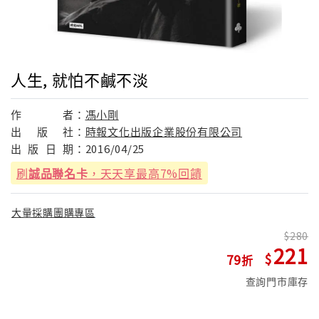
人生, 就怕不鹹不淡
作
者：
馮小剛
出
版
社：
時報文化出版企業股份有限公司
出
版
日
期：
2016/04/25
刷
誠品聯名卡
，天天享最高7%回饋
大量採購團購專區
280
221
79
查詢門市庫存