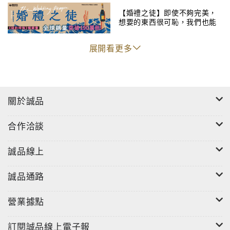
什麼是愛情？
愛是有壽命的，普天之下無一倖免。相愛
【婚禮之徒】即使不夠完美，
想要的東西很可恥，我們也能
是彼此被對方深度催眠。最好的結果是，兩人一起醒
活過每一天。
了。有的人以為自己是找婚姻的其實是找愛情的，有的
展開看更多
人以為自己是找愛情的其實是找婚姻的。愛情你不一定
能找到，死你一定能趕上。
什麼是時尚？
就是在藝術和商業兩界左右逢源，牽媒搭
關於誠品
線，為財富勾引天才，讓天才揮霍財富。用小眾的審美
製造一時的新潮，引來大眾的模仿，最終徹底爛街淪為
合作洽談
惡俗。
誠品線上
什麼是傷風敗俗？
人們常說某人某事「傷風敗俗」， 從
來也沒聽人說「傷風敗雅」。 由此可見「俗」 是非常值
誠品通路
得敬重的，不能被貶低敗壞。令我困惑的是，為什麼
「媚俗」就成了貶義詞了呢？
營業據點
什麼是心好？
心好和心態好是兩回事。心好的人不一定
訂閱誠品線上電子報