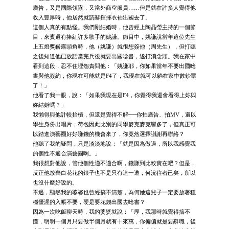
廣告，又是國際領隊，又當外商空服員……但是就在許多人覺得他
收入豐厚時，他居然就請辭揮揮衣袖出國去了。
這個人真的有點怪。我們剛結婚時，他曾經上陶晶瑩主持的一個節
目，來賓還有捧紅許多歌手的姚謙。節目中，姚謙說當年這位先生
上五燈獎嶄露頭角時，他（姚謙）就很想簽他（周先生），但打聽
之後知道他已放話當完兵後就要出國唸書，遂打消念頭。我在家中
看到這段，忍不住埋怨責問他：「姚謙耶，你如果當年不要出國唸
書與他簽約，你現在可能就是F4了，我現在就可以躺在家中數鈔票
了！」
他看了我一眼，說：「如果我現在是F4，你覺得我還會看得上妳與
妳結婚嗎？」
我懶得與他計較抬槓，但還是覺得不解──你拍廣告、拍MV，還以
學生身份出唱片，荷包因此比別的同學麥克麥克響多了，但真正可
以踏進演藝圈好好賺錢的機會來了，你竟然選擇謝謝再聯絡？
他聽了我的疑問，只是淡淡地說：「就是因為做過，所以我感覺我
的個性不適合演藝圈啊。」
我很想對他說，管他個性適不適合啊，錢賺到比較實在吧？但是，
反正他放棄白花花的銀子也不是只有這一遭，何況往者已矣，所以
也沒什麼好說的。
不過，顯然我的婆婆也曾經搞不清楚，為何她這兒子一定要放著穩
穩優渥的入帳不要，硬是要花錢出國去唸書？
因為一次吃飯聊天時，我的婆婆就說：「厚，我那時就覺得搞不
懂，明明一個月只要做半個月就有十來萬，你偏偏就是要辭職，後