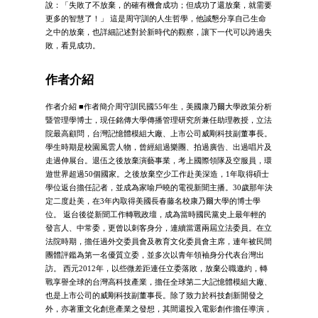
說：「失敗了不放棄，的確有機會成功；但成功了還放棄，就需要
更多的智慧了！」 這是周守訓的人生哲學，他誠懇分享自己生命
之中的放棄，也詳細記述對於新時代的觀察，讓下一代可以跨過失
敗，看見成功。
作者介紹
作者介紹 ■作者簡介周守訓民國55年生，美國康乃爾大學政策分析
暨管理學博士，現任銘傳大學傳播管理研究所兼任助理教授，立法
院最高顧問，台灣記憶體模組大廠、上市公司威剛科技副董事長。
學生時期是校園風雲人物，曾經組過樂團、拍過廣告、出過唱片及
走過伸展台。退伍之後放棄演藝事業，考上國際領隊及空服員，環
遊世界超過50個國家。之後放棄空少工作赴美深造，1年取得碩士
學位返台擔任記者，並成為家喻戶曉的電視新聞主播。30歲那年決
定二度赴美，在3年內取得美國長春藤名校康乃爾大學的博士學
位。 返台後從新聞工作轉戰政壇，成為當時國民黨史上最年輕的
發言人、中常委，更曾以刺客身分，連續當選兩屆立法委員。在立
法院時期，擔任過外交委員會及教育文化委員會主席，連年被民間
團體評鑑為第一名優質立委，並多次以青年領袖身分代表台灣出
訪。 西元2012年，以些微差距連任立委落敗，放棄公職邀約，轉
戰享譽全球的台灣高科技產業，擔任全球第二大記憶體模組大廠、
也是上市公司的威剛科技副董事長。除了致力於科技創新開發之
外，亦著重文化創意產業之發想，其間還投入電影創作擔任導演，