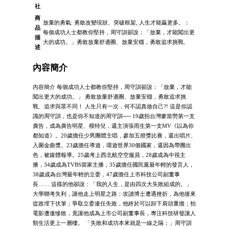
社
商
放棄的勇氣: 勇敢改變現狀、突破框架, 人生才能贏更多。：
品
每個成功人士都教你堅持，周守訓卻說：「放棄，才能闖出更
描
大的成功。」勇敢放棄舒適圈、放棄安穩，勇敢追求挑戰、
述
內容簡介
內容簡介 每個成功人士都教你堅持，周守訓卻說：「放棄，才能
闖出更大的成功。」 勇敢放棄舒適圈、放棄安穩，勇敢追求挑
戰、追求與眾不同！ 人生只有一次，何不認真做自己?! 這是你認
識的周守訓，也是你不知道的周守訓── 19歲拍台灣麥當勞第一支
廣告，成為廣告明星、模特兒，還主演張雨生第一支MV《以為你
都知道》。20歲擔任少男團體主唱，參加五燈獎比賽，還出唱片、
入圍金曲獎。23歲擔任導遊，環遊世界30個國家，還因為帶團出
色，被媒體報導。25歲考上西北航空空服員，28歲成為中視主
播，34歲成為TVBS當家主播，35歲擔任國民黨最年輕的發言人，
38歲成為台灣最年輕的立委，47歲擔任上市科技公司副董事
長…… 這樣的他卻說：「我的人生，是由四次大失敗組成的。」
大學聯考失利，讓他走上明星之路；攻讀博士遭遇挫折，為他後來
從政埋下伏筆；爭取立委連任失敗，他終於可以卸下肩頭重擔；拍
電影遭逢慘敗，竟讓他成為上市公司副董事長，專注科技研發讓人
類生活更上一層樓。 「失敗和成功本來就是一線之隔；」周守訓