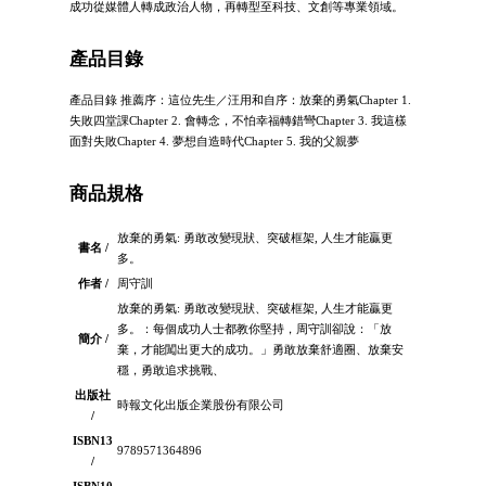
成功從媒體人轉成政治人物，再轉型至科技、文創等專業領域。
產品目錄
產品目錄 推薦序：這位先生／汪用和自序：放棄的勇氣Chapter 1.
失敗四堂課Chapter 2. 會轉念，不怕幸福轉錯彎Chapter 3. 我這樣
面對失敗Chapter 4. 夢想自造時代Chapter 5. 我的父親夢
商品規格
放棄的勇氣: 勇敢改變現狀、突破框架, 人生才能贏更
書名 /
多。
作者 /
周守訓
放棄的勇氣: 勇敢改變現狀、突破框架, 人生才能贏更
多。：每個成功人士都教你堅持，周守訓卻說：「放
簡介 /
棄，才能闖出更大的成功。」勇敢放棄舒適圈、放棄安
穩，勇敢追求挑戰、
出版社
時報文化出版企業股份有限公司
/
ISBN13
9789571364896
/