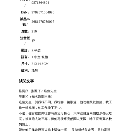
ISBN10
9571364894
/
EAN /
9789571364896
誠品26
2681276759007
碼 /
頁數 /
216
注音版
否
/
裝訂 /
P:平裝
語言 /
1:中文 繁體
尺寸 /
21X14.8CM
級別 /
N:無
試閱文字
推薦序 : 推薦序／這位先生
汪用和（知名新聞主播）
這位先生，與我很不同。我唸書一路順遂，他唸書跌跌撞撞。我工
作一帆風順，他工作換了不少。
不過，儘管在國內唸書時讓父母操心，大學註冊過兩個校系都沒唸
完，後來跑去唸三專，但他再後來竟然闖去美國，唸了長春藤名校
的博士。
即使他工作資歷可以填上滿滿一張──又做模特兒走秀，又拍電視