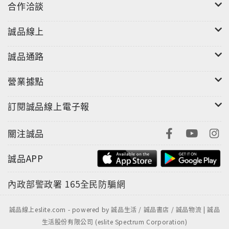
合作洽談
噓。書中每一位我們自認熟悉的人物，都在不經意之
間，讓我們一瞥他們不輕易示人的內心世界，也映現了
誠品線上
十多年來台灣與國際間的社會動盪和熱門議題。
誠品通路
營業據點
訂閱誠品線上電子報
關注誠品
誠品APP
內政部警政署
165全民防騙網
誠品線上eslite.com - powered by 誠品生活 / 誠品書店 / 誠品物流 | 誠品
生活股份有限公司 (eslite Spectrum Corporation)