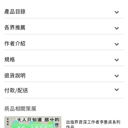
《華麗的告解》是小說，也是歷史，
當然更是金針度與人的經典之作。
產品目錄
──楊索
各界推薦
我覺得，要把一個人寫好，要能達到愛上那人的程度，
唯有愛他／她，才會一心一意都在那人身上。
作者介紹
──董成瑜
規格
董成瑜被譽為「最會勾畫人物靈魂的記者」，以人物採
訪名聞遐邇的《壹週刊》「非常人語」，在她的經營主
退貨說明
持下，成為林懷民最愛看也最受讀者歡迎的人物專欄。
她擅長以信實的採訪記事融合文學筆法，細緻刻劃人物
付款/配送
的外在，並凝結他們幽微的情感，開創出自成一類的採
訪文體。本書首度集結她的人物採訪篇章，受訪者包括
處於人生巔峰的馬英九、李安、王家衛；生命低谷的陳
商品相關策展
水扁、魏京生；正值人生轉折處的蔡英文、柯文哲、陳
啟禮、林青霞等三十位橫跨政商文化美食領域的人物，
出版界資深工作者李惠貞系列
不論處於人生的哪一個奇特片刻，他們全都在董成瑜的
作品