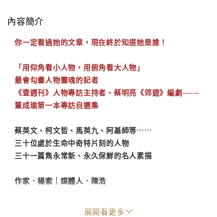
內容簡介
你一定看過她的文章，現在終於知道她是誰！
「用仰角看小人物，用俯角看大人物」
最會勾畫人物靈魂的記者
《壹週刊》人物專訪主持者、蔡明亮《郊遊》編劇───
董成瑜第一本專訪自選集
蔡英文、柯文哲、馬英九、阿基師等……
三十位處於生命中奇特片刻的人物
三十一篇雋永常新、永久保鮮的名人素描
作家．楊索｜媒體人．陳浩
───激賞推薦───
展開看更多