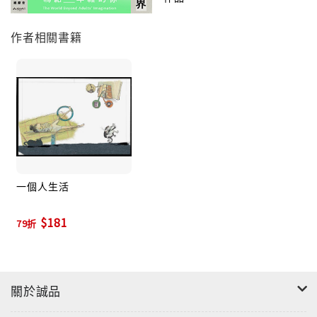
筆下鮮活了起來。
作者相關書籍
主持「非常人語」十餘年，她要求自己和同事，「如果
做不到眾生平等，那就用仰角看小人物，用俯角看大人
物吧，這樣一定能看到不一樣的東西」。她總能以特殊
的視角，透過冷凝的目光和溫熱的筆觸，寫下受訪者不
經意流洩出來的內心意識。對照著當下迸發的事件與後
來發展的際遇，不禁讓人驚奇於這些看似有時效性的訪
談，竟能封存人物的原汁原味，成為他們未來命運的神
準預言。
一個人生活
本書收錄三十一篇曾叱吒風雲或深懷絕藝的當代名人訪
$181
79折
談文章，透過作者深入訪談和貼身觀察，以犀利的筆鋒
和細膩的筆觸，寫下兼具人文關懷和社會觀察的訪談
錄。採訪時間跨度達十二年，作者在書中也增添了時空
關於誠品
背景細節，以及因字數限制而犧牲的精彩片段，有的感
人至深，有的嘲諷挖苦，有的黑色幽默，有的不勝唏