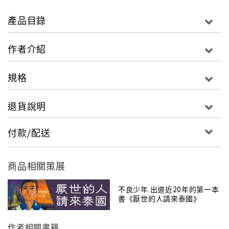
來的悠悠鐘響、梨山上紅色鐵牛車換檔的機械聲、夜風
中公園醉人的卡拉OK歌聲、學校裡專屬青春的喧鬧聲、
產品目錄
富有魔力的美濃大灶燒柴劈啪聲……」
作者介紹
這些是大家也許從未留意過，來自臺灣土地原味的聲
音，李百文獨自完成多人工作量的錄音作業，用敏銳的
規格
心和無比的熱情，錄下各式各樣的臺灣原音，探索紀錄
屬於這座島嶼的特有基因。
退貨說明
她展開了一個前所未有的計畫，期望能為不便親身親眼
付款/配送
認識臺灣的人，開啟另外一種體驗這片土地的可能和想
像。腳下這片我們最親近的土地，無時無刻都在唱著大
地之歌，而如果能放下忙碌的視覺感官，張開耳朵，只
商品相關策展
透過聲音靜靜聆聽，我們認識到的臺灣會是什麼樣？
不良少年 出道近20年的第一本
書《厭世的人請來泰國》
用聽的去旅行，讓臺灣在地的聲音說出土地動人的故
事，
作者相關書籍
勇敢踏上不一樣的路，去聽見臺灣的美好！