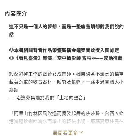
內容簡介
這不只是一個人的夢想，而是一整座島嶼想對我們說的
話
◎本書相關聲音作品榮獲廣播金鐘獎音效獎入圍肯定
◎《看見臺灣》導演／空中攝影師 齊柏林──感動推薦
毅然辭掉工作的電台女成音師，獨自騎著不熟悉的檔車
載著沉重的收音器材、睡袋及帳篷，一路走過臺灣大小
鄉鎮
──沿途蒐集屬於我們「土地的聲音」
「阿里山竹林因風吹過而婆娑起舞的莎莎聲、台西五條
港海邊蛤蜊吐海水而譜出的輕快小調、那瑪夏原住民在
午後暖陽中剝玉米粒的脆響、臺南大仙寺清晨濃霧中傳
展開看更多