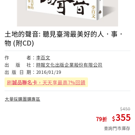
土地的聲音: 聽見臺灣最美好的人．事．
物 (附CD)
作
者：
李百文
出
版
社：
時報文化出版企業股份有限公司
出
版
日
期：
2016/01/19
刷
誠品聯名卡
，天天享最高7%回饋
大量採購團購專區
450
355
79
查詢門市庫存