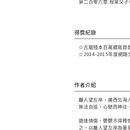
第二百零六章 程家父子
得獎紀錄
☆古龍殘本百萬續寫首
☆2014-2015年度
作者介紹
離人望左岸，廣西北海
無法自拔，心馳而神往
適逢情傷，鬱鬱不得釋
之，以離人望左岸為筆