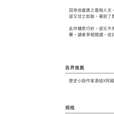
因崇尚盛唐之風物人文
卻又甘之如飴，著就了
此作構思巧妙，卻又不失
賽，讀者爭相閱讀，佳
各界推薦
歷史小說作家酒徒X阿越
規格