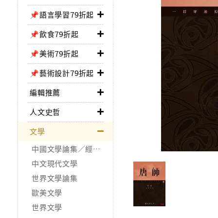
📌語言學習79折起
📌飲食79折起
📌美術79折起
📌藝術設計79折起
編輯推薦
人文史哲
文學
中國文學論集／經典作品
中文現代文學
世界文學論集
歐美文學
世界文學