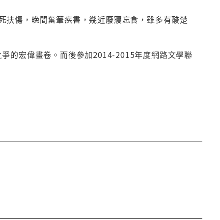
死扶傷，晚間奮筆疾書，幾近廢寢忘食，雖多有酸楚
的宏偉畫卷。而後參加2014-2015年度網路文學聯