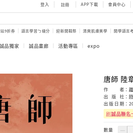
登入
APP下載
會員中心
註冊
站9折券
語言學習ㄅ級分
迎新開鞋祭
清爽肌膚美學
開學語言
誠品獨家
誠品畫廊
活動專區
expo
唐師 陸
作
者：
出
版
社：
出
版
日
期：
2
刷
誠品聯名
數量