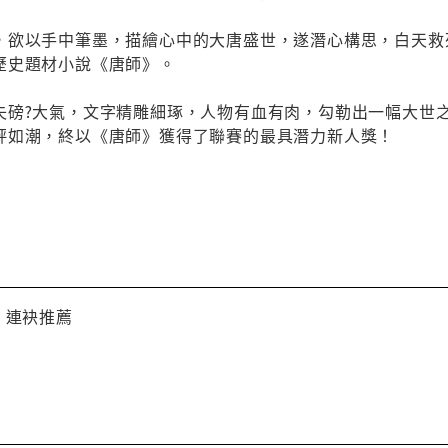
，欲以手中筆墨，描繪心中的大唐盛世，遂潛心構思，白天救
歷史題材小說《唐師》。
磅?大氣，文字精雕細琢，人物有血有肉，勾勒出一幅大世之爭
評如潮，終以《唐師》獲得了聯賽的最具潛力新人獎！
 連袂推薦