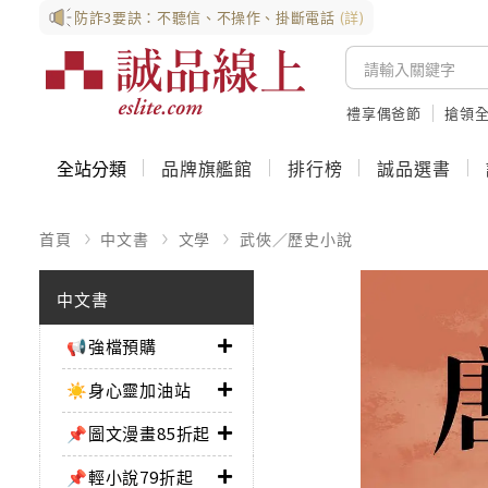
防詐3要訣：不聽信、不操作、掛斷電話
(詳)
禮享偶爸節
搶領全
全站分類
品牌旗艦館
排行榜
誠品選書
首頁
中文書
文學
武俠／歷史小說
中文書
📢強檔預購
☀️身心靈加油站
📌圖文漫畫85折起
📌輕小說79折起