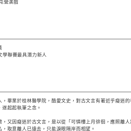
屯營演戲
獎
網路文學聯賽最具潛力新人
人，畢業於桂林醫學院，酷愛文史，對古文言有著近乎癡迷的
，遂起起執筆之念。
懷，又因癡迷於古文言，是以從「可憐樓上月徘徊，應照離人
名，取意離人已遠去，只能淚眼隔岸而相望。