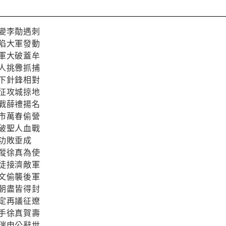
變李勣遇刺
陷大軍發動
軍大破蓋牟
人挑釁抓捕
下針鋒相對
征攻城掠地
戰薛禮揚名
市萬春偷營
破聖人血戰
功敗垂成
蹤徐真為使
徒接濟敵軍
文偷襲後軍
朝盡皆得封
定再議征遼
手徐真賀壽
瑞申公辭世