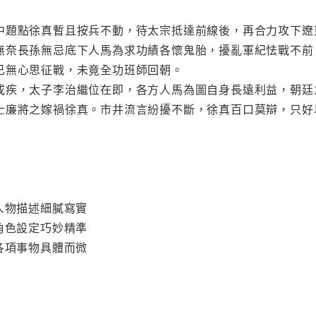
中題點徐真暫且按兵不動，待太宗抵達前線後，再合力攻下遼
無奈長孫無忌底下人馬為求功績各懷鬼胎，擾亂軍紀怯戰不前
已無心思征戰，未竟全功班師回朝。
成疾，太子李治繼位在即，各方人馬為圖自身長遠利益，朝廷
士廉將之嫁禍徐真。市井流言紛擾不斷，徐真百口莫辯，只好
人物描述細膩寫實
角色設定巧妙精準
各項事物具體而微