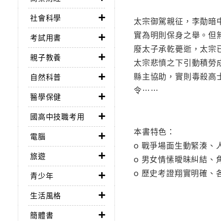
社會科學
太宗御駕親征，李勣暗
實為明則保身之舉。但
考試用書
廢太子承乾薨逝，太宗
親子教養
太宗悲憤之下引動積勞
縣主協助，實則毒殺高
自然科普
令……
醫學保健
國高中技職考用
本書特色：
電腦
o 戰爭場面生動緊湊、
旅遊
o 男女情愫曖昧糾結、
o 歷史考證翔實明確、
青少年
生活風格
簡體書