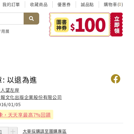
我的訂單
收藏商品
優惠券
誠品點
購物車(
)
0
考用展
章: 以退為進
離人望左岸
時報文化出版企業股份有限公司
016/01/05
卡
，天天享最高7%回饋
大量採購請至團購專區