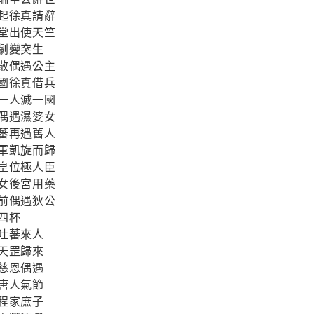
起徐真請辭
堂出使天竺
劇變突生
散偶遇公主
國徐真借兵
一人滅一國
偶遇濕婆女
蕃再遇舊人
軍凱旋而歸
皇位極人臣
女後宮用藥
前偶遇狄公
四杯
吐蕃來人
天罡歸來
慈恩偶遇
唐人氣節
程家庶子