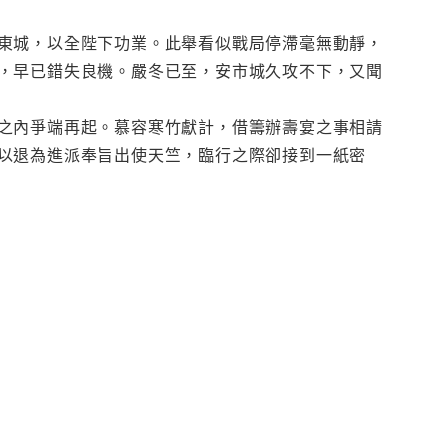
東城，以全陛下功業。此舉看似戰局停滯毫無動靜，
，早已錯失良機。嚴冬已至，安市城久攻不下，又聞
之內爭端再起。慕容寒竹獻計，借籌辦壽宴之事相請
以退為進派奉旨出使天竺，臨行之際卻接到一紙密