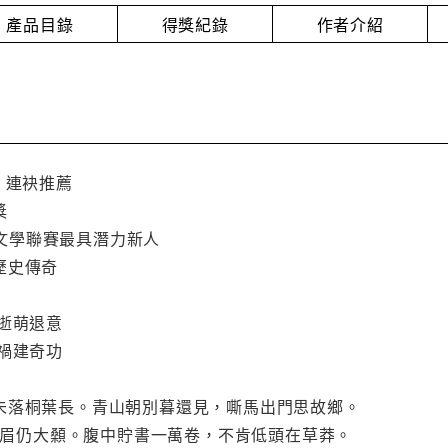
產品目錄
得獎紀錄
作者介紹
 連袂推薦
獎
網路文學聯賽最具潛力新人
歷史傳奇
逝萌退意
禍建奇功
未落桐葉長。青山朝別暮還見，嘶馬出門思故鄉。
鬚虎眉仍大顙。腹中貯書一萬卷，不肯低頭在草莽。