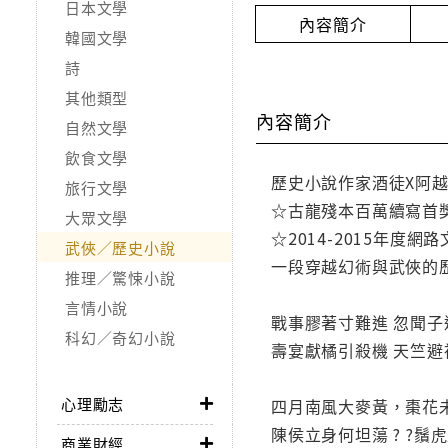
日本文學
內容簡介
韓國文學
詩
其他類型
內容簡介
自然文學
飲食文學
歷史小說作家酒徒X阿越
旅行文學
☆古龍殘本百萬續寫首
大眾文學
☆2014-2015年度
武俠／歷史小說
一段穿越幻術與武俠的
推理／驚悚小說
言情小說
戰事膠著寸難進 忽聞子
科幻／奇幻小說
壽宴獻橘引殺機 天竺避
心理勵志
四月南風大麥黃，棗花
陳侯立身何坦蕩 ? ?
商業財經