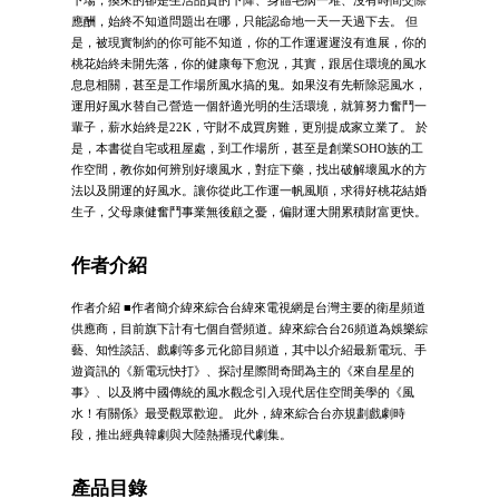
下場，換來的卻是生活品質的下降、身體毛病一堆、沒有時間交際
應酬，始終不知道問題出在哪，只能認命地一天一天過下去。 但
是，被現實制約的你可能不知道，你的工作運遲遲沒有進展，你的
桃花始終未開先落，你的健康每下愈況，其實，跟居住環境的風水
息息相關，甚至是工作場所風水搞的鬼。如果沒有先斬除惡風水，
運用好風水替自己營造一個舒適光明的生活環境，就算努力奮鬥一
輩子，薪水始終是22K，守財不成買房難，更別提成家立業了。 於
是，本書從自宅或租屋處，到工作場所，甚至是創業SOHO族的工
作空間，教你如何辨別好壞風水，對症下藥，找出破解壞風水的方
法以及開運的好風水。讓你從此工作運一帆風順，求得好桃花結婚
生子，父母康健奮鬥事業無後顧之憂，偏財運大開累積財富更快。
作者介紹
作者介紹 ■作者簡介緯來綜合台緯來電視網是台灣主要的衛星頻道
供應商，目前旗下計有七個自營頻道。緯來綜合台26頻道為娛樂綜
藝、知性談話、戲劇等多元化節目頻道，其中以介紹最新電玩、手
遊資訊的《新電玩快打》、探討星際間奇聞為主的《來自星星的
事》、以及將中國傳統的風水觀念引入現代居住空間美學的《風
水！有關係》最受觀眾歡迎。 此外，緯來綜合台亦規劃戲劇時
段，推出經典韓劇與大陸熱播現代劇集。
產品目錄