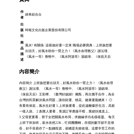
作
緯來綜合台
者
出
版
時報文化出版企業股份有限公司
社
商
風水! 有關係: 這樣做好運一定來 職場必勝寶典：上班族想要
品
出頭天，好風水助你一臂之力！《風水命理教父》謝沅瑾、
描
《風水一哥》詹惟中、《風水阿湯哥》湯鎮瑋、《保庇天后
述
內容簡介
內容簡介 上班族想要出頭天，好風水助你一臂之力！ 《風水命理
教父》謝沅瑾、《風水一哥》詹惟中、《風水阿湯哥》湯鎮瑋、
《保庇天后》王彩樺、《臺灣好媳婦》佩甄，再次攜手合作，為全
台灣的民眾解決風水問題，讓你財運、桃花、健康運攏總來！ ◎
有看有保庇，風水生好運 1.上班族要看，從此遠離爆肝生活，高薪
一樣入袋。 2.創業人要看，客源訂單應接不暇，業績扶搖直上。
3.父母更要看，替子女把關風水布局，求姻緣求功名樣樣靈。 每天
上班下班加班，薪水依然22K，忙得團團轉，存摺的數字卻不見增
長，好不容易存了一點錢投資，卻總是失敗收場。這麼辛苦工作的