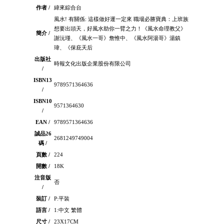
作者 /
緯來綜合台
風水! 有關係: 這樣做好運一定來 職場必勝寶典：上班族
想要出頭天，好風水助你一臂之力！《風水命理教父》
簡介 /
謝沅瑾、《風水一哥》詹惟中、《風水阿湯哥》湯鎮
瑋、《保庇天后
出版社
時報文化出版企業股份有限公司
/
ISBN13
9789571364636
/
ISBN10
9571364630
/
EAN /
9789571364636
誠品26
2681249749004
碼 /
頁數 /
224
開數 /
18K
注音版
否
/
裝訂 /
P:平裝
語言 /
1:中文 繁體
尺寸 /
23X17CM