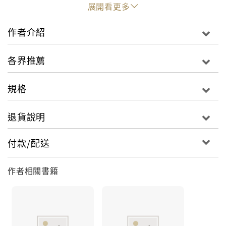
便利商店工作的派屈克，就是大義滅親的庫希馬諾家的
展開看更多
小兒子時，蕾拉決定去勾引他，甚至折磨他。她玩火的
舉動卻將所有人帶向一場失控的死亡之約。宛如《控
作者介紹
制》加《最後的目擊者》的暗黑青春，像電流貫穿全身
般的痛快刺激，結局劇力萬鈞地送上絕妙的悲愴與救
各界推薦
贖。在寂寞的小鎮上，兩個家庭因罪惡而逐漸接近碰
撞，最後呈現出一個宛如田納西威廉斯般角色衝突強烈
規格
的典型悲劇故事。最後三十頁的大結局將遠比任何電影
更衝突精采，驚悚小說迷絕對屏息驚豔。
退貨說明
付款/配送
作者相關書籍