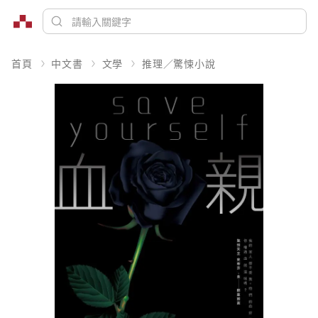
首頁
中文書
文學
推理／驚悚小說