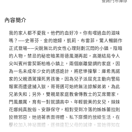
查詢門市庫存
內容簡介
我的家人都不愛我。他們的血好冷。你有嚐過血的滋味
嗎？──史蒂芬．金的媳婦，凱莉．布雷菲，驚人暢銷作
正式登場──尖銳無比的女性心理刻劃沉悶的小鎮，陰暗
的人物，禁忌的秘密暗黑哥德風潮再起，高潮結局令人
尖叫賓州雷契斯柏格小鎮上，兩個崩離變調的家庭，因
為一名未成年少女的誘惑詭計，將悲慘撞擊：庫希馬諾
家的父親酒駕撞死男孩後，因為兒子派屈克主動向警局
報案而遭逮捕入獄，哥哥邁可始終無法諒解弟弟，為此
兄弟失和；另外，雙親是家庭教會傳教士的艾席爾家，
門風嚴厲，育有一對就讀高中、年輕貌美的女兒，妹妹
花娜純真脫俗、安靜保守，相對受到冷落的姊姊蕾拉則
狡猾邪惡，她過著表面得體、私下靡爛的放縱生活，在
學校加入神祕團體，逐條違犯父母的誡律。當她得知在