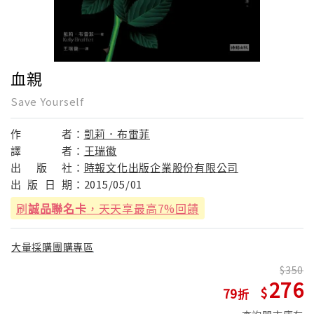
血親
Save Yourself
作
者：
凱莉．布雷菲
譯
者：
王瑞徽
出
版
社：
時報文化出版企業股份有限公司
出
版
日
期：
2015/05/01
刷
誠品聯名卡
，天天享最高7%回饋
大量採購團購專區
350
276
79