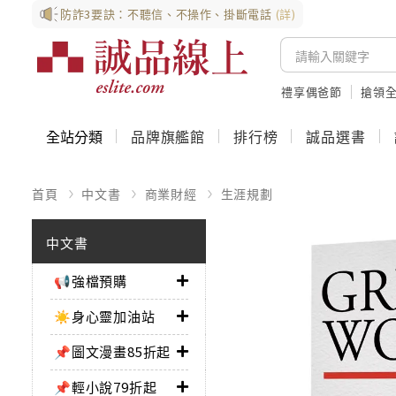
防詐3要訣：不聽信、不操作、掛斷電話
(詳)
禮享偶爸節
搶領全
全站分類
品牌旗艦館
排行榜
誠品選書
首頁
中文書
商業財經
生涯規劃
中文書
📢強檔預購
☀️身心靈加油站
📌圖文漫畫85折起
📌輕小說79折起