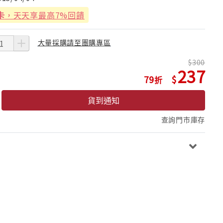
卡
，天天享最高7%回饋
大量採購請至團購專區
300
237
79
貨到通知
查詢門市庫存