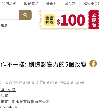
我的訂單
收藏商品
優惠券
誠品點
購物車(
)
0
考用展
作不一樣: 創造影響力的5個改變
: How to Make a Difference People Love
大衛．史特
許恬寧
時報文化出版企業股份有限公司
015/04/04