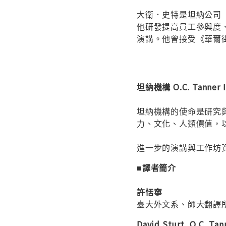
大衛．史特是坦納公司（O
他研發提高員工參與度
演講。他曾接受《華爾街日
坦納機構 O.C. Tanner I
坦納機構的使命是研究
力、文化、人類價值，
進一步的演講與工作坊資訊
■譯者簡介
許恬寧
臺大外文系、師大翻譯
David Sturt, O.C. Tan