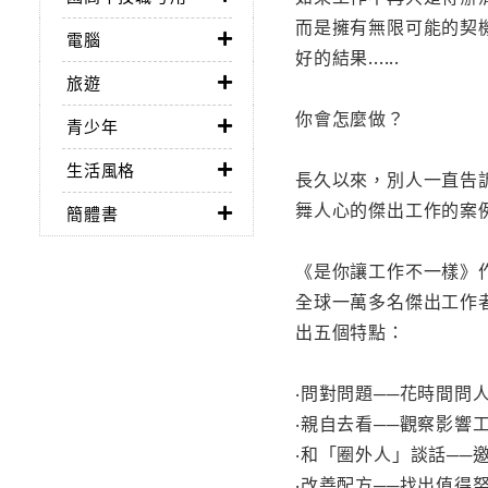
而是擁有無限可能的契
電腦
好的結果......
旅遊
你會怎麼做？
青少年
生活風格
長久以來，別人一直告
舞人心的傑出工作的案
簡體書
《是你讓工作不一樣》
全球一萬多名傑出工作
出五個特點：
‧問對問題──花時間問
‧親自去看──觀察影響
‧和「圈外人」談話──
‧改善配方──找出值得