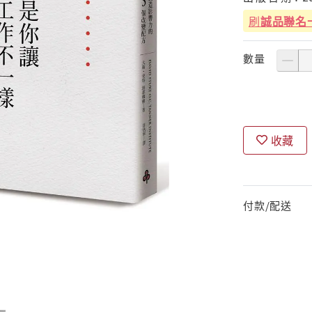
刷
誠品聯名
數量
收藏
付款/配送