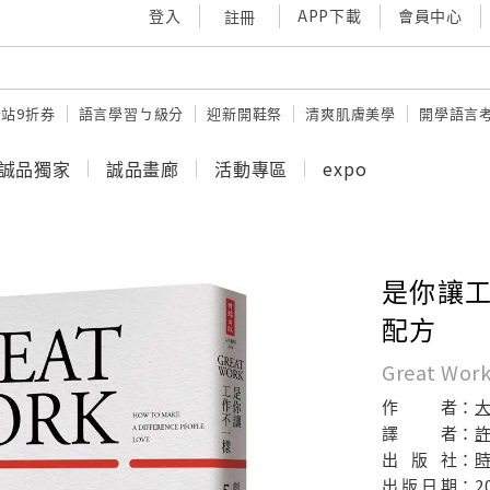
登入
APP下載
會員中心
註冊
站9折券
語言學習ㄅ級分
迎新開鞋祭
清爽肌膚美學
開學語言
誠品獨家
誠品畫廊
活動專區
expo
是你讓工
配方
Great Work
作
者：
譯
者：
出
版
社：
出
版
日
期：
2