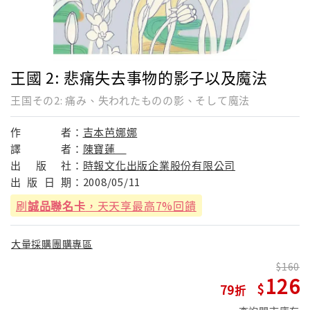
王國 2: 悲痛失去事物的影子以及魔法
王国その2: 痛み、失われたものの影、そして魔法
作
者：
吉本芭娜娜
譯
者：
陳寶蓮
出
版
社：
時報文化出版企業股份有限公司
出
版
日
期：
2008/05/11
刷
誠品聯名卡
，天天享最高7%回饋
大量採購團購專區
160
126
79