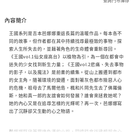
查詢門市庫存
內容簡介
王國系列是吉本芭娜娜重返長篇的溫暖作品。每本各不
同的故事，但作者都在其中持續找尋最極致的事物，探
索人生所失去的，並藉著角色的生命體會重新尋回。
《王國vol.1仙女座高台》以植物為引，為一個在都會中
迷失的少女找到新生力量；《王國vol.2悲痛、失去事物
的影子，以及魔法》是前書的續集。從山上搬遷到都市
的女主角，隨著環境的變遷，面對著灰色都市險惡人心
的危機，祖母去了馬爾他島，楓和片岡先生去了佛羅倫
斯，她和真一郎的友誼會如何發展？誰會來拯救她呢？
她的內心又是在追尋怎樣的光輝呢？再一次，芭娜娜寫
出了沉靜卻又生動的心之物語。
芭娜娜堅守著靈魂色澤的小說，閱讀時會彷彿想起內心