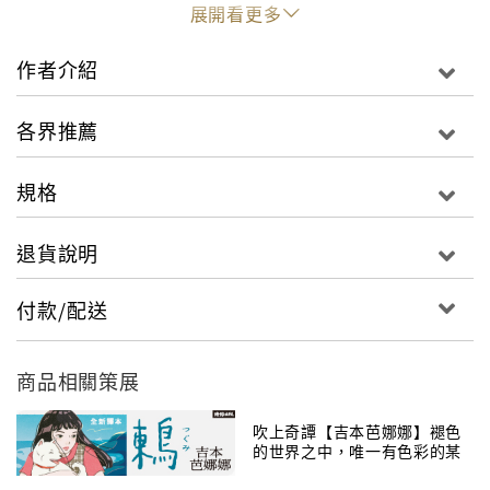
展開看更多
幾乎忘卻的悸動。
作者介紹
芭娜娜準確抓到年輕女性閱讀時的思緒，讀著本書讓人
有想要哭的心情，充斥著不安，生命的輪廓已逐漸模
各界推薦
糊，如何從宛若無聊的寂寞中掙脫……？「我」帶著震
動的靈魂尋求光明……，像是都會生活中若無其事發生
規格
在身旁的故事，讓你重新回想起幾乎要忘卻的內心騷
動！堅守靈魂的色澤！從故事的深處傳來最初的光
退貨說明
明……。
付款/配送
《王國vol.2悲痛、失去事物的影子，以及魔法》宛如是
吉本芭娜娜寫給讀者的一封長信。在故事的最深處，芭
商品相關策展
娜娜小說中最初的光輝依舊閃耀著。
吹上奇譚【吉本芭娜娜】褪色
的世界之中，唯一有色彩的某
種嶄新事物