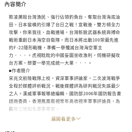
內容簡介
欺凌屠殺台灣漁民、強行佔領釣魚台、奪取台灣海底油
田，日本蠻橫的引爆了台日之戰！宣戰後，雙方傾全力
攻擊，你來我往、血戰連場，台灣新銳武器系統與搏命
戰術重創日本海空自衛隊，而日本將出動100架最先進
的F-22隱形戰機，準備一舉殲滅台灣海空軍主
力．．．。虎視眈眈的中國妄圖坐收漁利，伺機研擬攻
台方案，想要一舉完成統一大業．．．。
■作者簡介
宋兆文前陸戰隊上校，資深軍事評論家，二次波灣戰爭
全程於媒體評析戰況，戰後媒體評為研判戰況失誤最少
之人。漢威軍事報導總編輯、國防部2006年國防報告書
諮詢委員、香港鳳凰衛視常年高收視率軍事評論員，為
兩岸三地知名軍事專家。
展開看更多