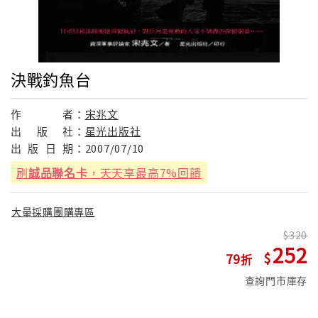
決戰釣魚台
作
者：
宋兆文
出
版
社：
星光出版社
出
版
日
期：
2007/07/10
刷
誠品聯名卡
，天天享最高7%回饋
大量採購團購專區
320
252
79
查詢門市庫存