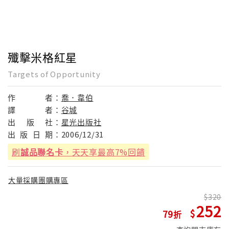
殲擊米格紅星
Targets of Opportunity
作
者：
喬．韋伯
譯
者：
谷城
出
版
社：
星光出版社
出
版
日
期：
2006/12/31
刷
誠品聯名卡
，天天享最高7%回饋
大量採購團購專區
320
252
79