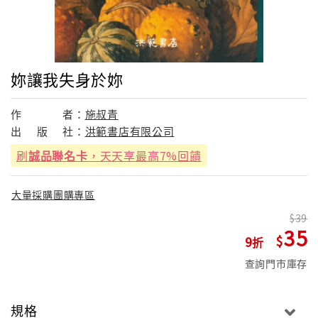
妳讓我失身於妳
作
者：
施叔青
出
版
社：
洪範書店有限公司
刷
誠品聯名卡
，天天享最高7%回饋
大量採購團購專區
39
35
9
查詢門市庫存
規格