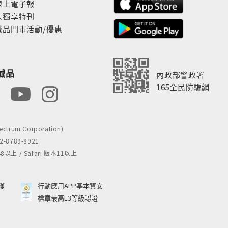
線上電子報
人獨享特刊
誠品門市活動/優惠
誠品
內政部警政署
165全民防騙網
rum Corporation)
8789-8921
 / Safari 版本11以上
獲
行動應用APP基本資安
標章最高L3等級認證