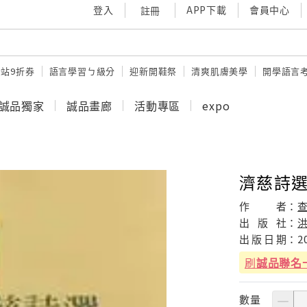
登入
APP下載
會員中心
註冊
站9折券
語言學習ㄅ級分
迎新開鞋祭
清爽肌膚美學
開學語言
誠品獨家
誠品畫廊
活動專區
expo
濟慈詩
作
者：
出
版
社：
出
版
日
期：
2
刷
誠品聯名
數量