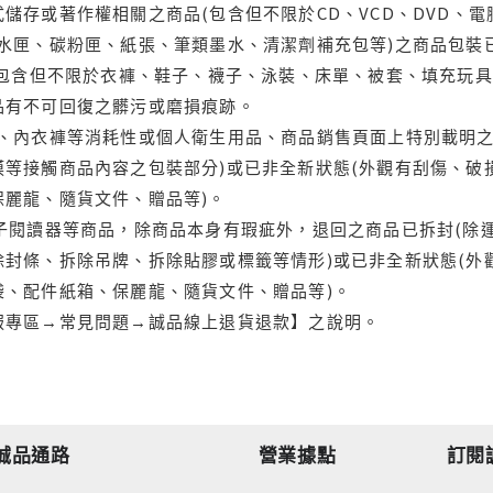
儲存或著作權相關之商品(包含但不限於CD、VCD、DVD、電
水匣、碳粉匣、紙張、筆類墨水、清潔劑補充包等)之商品包裝已
(包含但不限於衣褲、鞋子、襪子、泳裝、床單、被套、填充玩具
品有不可回復之髒污或磨損痕跡。
品、內衣褲等消耗性或個人衛生用品、商品銷售頁面上特別載明之
等接觸商品內容之包裝部分)或已非全新狀態(外觀有刮傷、破
保麗龍、隨貨文件、贈品等)。
電子閱讀器等商品，除商品本身有瑕疵外，退回之商品已拆封(除
封條、拆除吊牌、拆除貼膠或標籤等情形)或已非全新狀態(外
袋、配件紙箱、保麗龍、隨貨文件、贈品等)。
服專區→常見問題→誠品線上退貨退款】之說明。
誠品通路
營業據點
訂閱