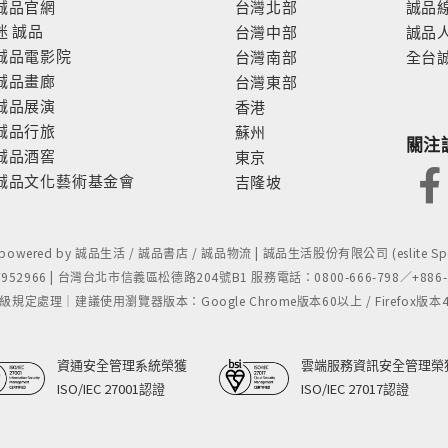
誠品官網
台灣北部
誠品
迷
誠品
台灣中部
誠品
誠品電影院
台灣南部
全台
誠品畫廊
台灣東部
誠品展演
香港
誠品行旅
蘇州
關注
誠品酒窖
東京
誠品文化藝術基金會
吉隆坡
- powered by 誠品生活 / 誠品書店 / 誠品物流 | 誠品生活股份有限公司 (eslite Spect
52966 | 台灣台北市信義區松德路204號B1 服務電話：0800-666-798／+886-2-
處理｜建議使用瀏覽器版本：Google Chrome版本60以上 / Firefox版本48以上
資通安全管理系統榮獲
雲端服務資訊安全管理榮
ISO/IEC 27001認證
ISO/IEC 27017認證