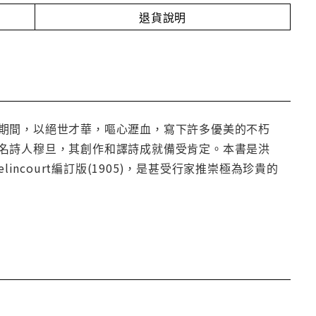
退貨說明
期間，以絕世才華，嘔心瀝血，寫下許多優美的不朽
名詩人穆旦，其創作和譯詩成就備受肯定。本書是洪
ncourt編訂版(1905)，是甚受行家推崇極為珍貴的