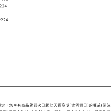
224
2224
定，您享有商品貨到次日起七天猶豫期(含例假日)的權益(請