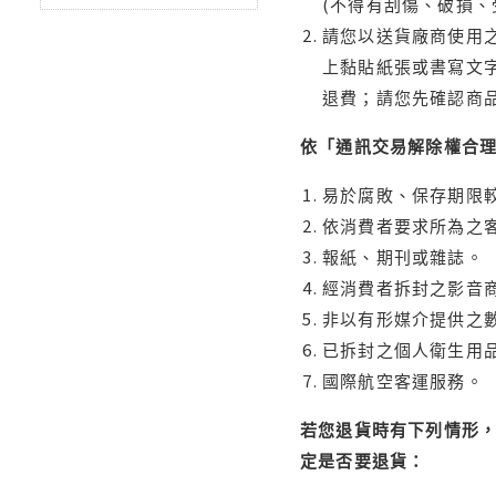
(不得有刮傷、破損、
請您以送貨廠商使用
上黏貼紙張或書寫文
退費；請您先確認商
依「通訊交易解除權合
易於腐敗、保存期限較
依消費者要求所為之客
報紙、期刊或雜誌。
經消費者拆封之影音
非以有形媒介提供之數
已拆封之個人衛生用品
國際航空客運服務。
若您退貨時有下列情形，
定是否要退貨：