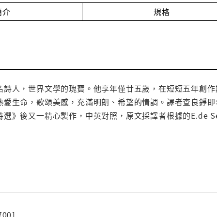
簡介
規格
名詩人，世界文學的瑰寶。他享年僅廿五歲，在短短五年創作
熱愛生命，歌頌美感，充滿明朗、希望的情調。譯者查良錚即
》後又一精心製作，中英對照，原文採譯者根據的E.de Seli
7001