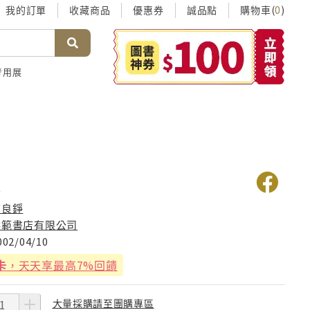
我的訂單
收藏商品
優惠券
誠品點
購物車(
)
0
考用展
選
查良錚
洪範書店有限公司
002/04/10
卡
，天天享最高7%回饋
大量採購請至團購專區