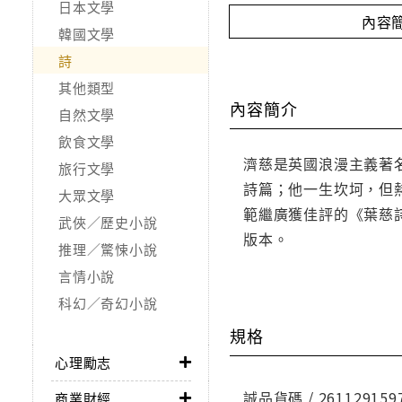
日本文學
內容
韓國文學
詩
其他類型
內容簡介
自然文學
飲食文學
濟慈是英國浪漫主義著
旅行文學
詩篇；他一生坎坷，但
大眾文學
範繼廣獲佳評的《葉慈詩選
武俠／歷史小說
版本。
推理／驚悚小說
言情小說
科幻／奇幻小說
規格
心理勵志
誠品貨碼 / 261129159
商業財經