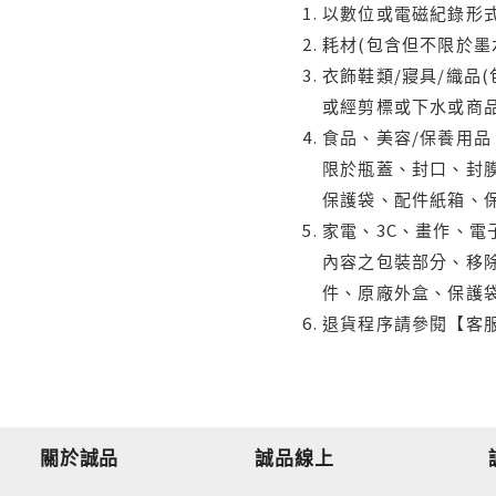
以數位或電磁紀錄形式
耗材(包含但不限於墨
衣飾鞋類/寢具/織品
或經剪標或下水或商
食品、美容/保養用
限於瓶蓋、封口、封膜
保護袋、配件紙箱、
家電、3C、畫作、
內容之包裝部分、移除
件、原廠外盒、保護
退貨程序請參閱【客
關於誠品
誠品線上