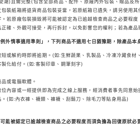
受潮)且需完整(包含全部商品、配件、原廠內外包裝、贈品及所
之包裝紙箱將退貨商品包裝妥當，若原紙箱已遺失，請另使用其
字。若原廠包裝損毀將可能被認定為已逾越檢查商品之必要程度，
品正確、外觀可接受，再行拆封，以免影響您的權利；若為產品
理例外情事適用準則」，下列商品不適用七日猶豫期，除產品本
短或解約時即將逾期。(如:生鮮蔬果、乳製品、冷凍冷藏食材、
製化給付。(如:客製印章、鋼筆刻字)
商品或電腦軟體。
位內容或一經提供即為完成之線上服務，經消費者事先同意始提
。(如:內衣褲、襪類、褲襪、刮鬍刀、除毛刀等貼身用品)
可能被認定已逾越檢查商品之必要程度而須負擔為回復原狀必要