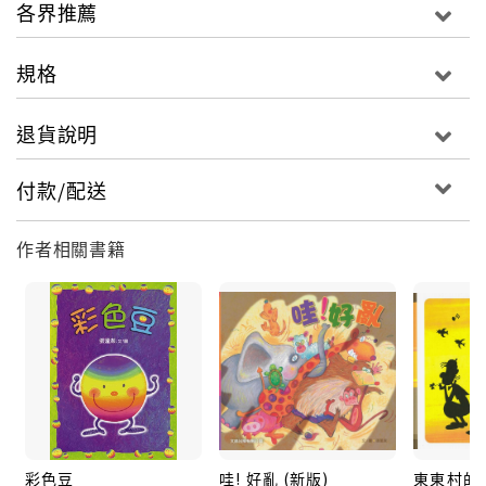
各界推薦
規格
退貨說明
付款/配送
作者相關書籍
彩色豆
哇! 好亂 (新版)
東東村的雙