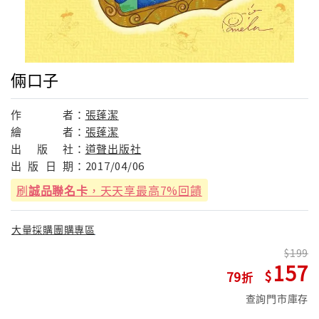
倆口子
作
者：
張蓬潔
繪
者：
張蓬潔
出
版
社：
道聲出版社
出
版
日
期：
2017/04/06
刷
誠品聯名卡
，天天享最高7%回饋
大量採購團購專區
199
157
79
查詢門市庫存