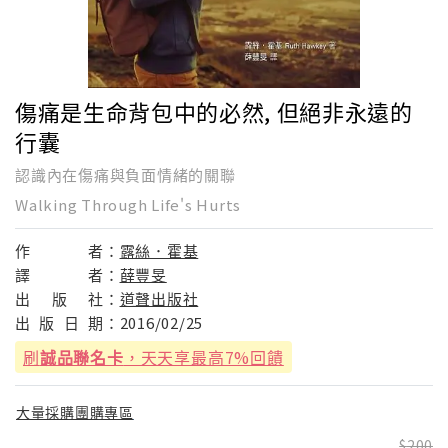
傷痛是生命背包中的必然, 但絕非永遠的
行囊
認識內在傷痛與負面情緒的關聯
Walking Through Life's Hurts
作
者：
露絲．霍基
譯
者：
薛豐旻
出
版
社：
道聲出版社
出
版
日
期：
2016/02/25
刷
誠品聯名卡
，天天享最高7%回饋
大量採購團購專區
200