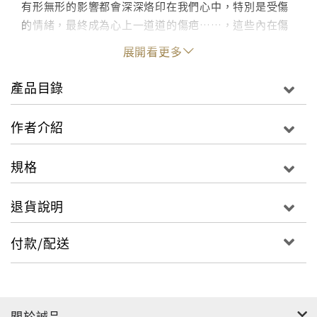
有形無形的影響都會深深烙印在我們心中，特別是受傷
的情緒，最終成為心上一道道的傷疤……，這些內在傷
痛會引發負面情緒，而負面情緒則導致負面思維。
展開看更多
產品目錄
坊間談情緒管理的書不勝枚舉，但徹底解決的方法並不
作者介紹
在情緒的管理，而在釐清導致負面情緒的源頭，才能正
確看待並合宜處理，徹底走出負面情緒的惡性循環。
規格
本書幫助我們：認清情緒傷痛、了解悲傷旅程、走出陰
退貨說明
霾人生。
付款/配送
關於誠品