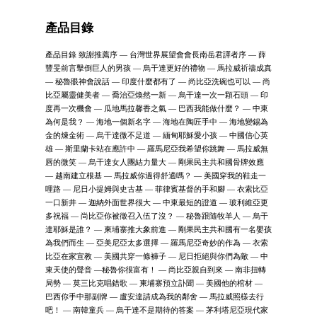
產品目錄
產品目錄 致謝推薦序 — 台灣世界展望會會長南岳君譯者序 — 薛
豐旻前言擊倒巨人的男孩 — 烏干達更好的禮物 — 馬拉威祈禱成真
— 秘魯眼神會說話 — 印度什麼都有了 — 尚比亞洗碗也可以 — 尚
比亞屬靈健美者 — 喬治亞煥然一新 — 烏干達一次一顆石頭 — 印
度再一次機會 — 瓜地馬拉馨香之氣 — 巴西我能做什麼？ — 中東
為何是我？ — 海地一個新名字 — 海地在陶匠手中 — 海地變錫為
金的煉金術 — 烏干達微不足道 — 緬甸耶穌愛小孩 — 中國信心英
雄 — 斯里蘭卡站在應許中 — 羅馬尼亞我希望你跳舞 — 馬拉威無
唇的微笑 — 烏干達女人團結力量大 — 剛果民主共和國骨牌效應
— 越南建立根基 — 馬拉威你過得舒適嗎？ — 美國穿我的鞋走一
哩路 — 尼日小提姆與史古基 — 菲律賓基督的手和腳 — 衣索比亞
一口新井 — 迦納外面世界很大 — 中東最短的證道 — 玻利維亞更
多祝福 — 尚比亞你被徵召入伍了沒？ — 秘魯跟隨牧羊人 — 烏干
達耶穌是誰？ — 柬埔寨推大象前進 — 剛果民主共和國有一名嬰孩
為我們而生 — 亞美尼亞太多選擇 — 羅馬尼亞奇妙的作為 — 衣索
比亞在家宣教 — 美國共穿一條褲子 — 尼日拒絕與你們為敵 — 中
東天使的聲音 —秘魯你很富有！ — 尚比亞親自到來 — 南非扭轉
局勢 — 莫三比克唱錯歌 — 柬埔寨預立訃聞 — 美國他的棺材 —
巴西你手中那副牌 — 盧安達請成為我的鄰舍 — 馬拉威照樣去行
吧！ — 南韓童兵 — 烏干達不是期待的答案 — 茅利塔尼亞現代家