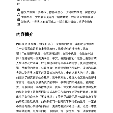
社
商
微光中跳舞：答應我，你將給信心一次奮戰的機會。當你必須
品
選擇坐在一旁觀看或是起身上場跳舞時，我希望你選擇後者，
描
跳舞吧！""世界上有數百萬人生活在死亡邊緣，缺乏食物和
述
內容簡介
內容簡介 答應我，你將給信心一次奮戰的機會。當你必須選擇坐
在一旁觀看或是起身上場跳舞時，我希望你選擇後者，跳舞
吧！""在喜樂時跳舞，在哀哭時跳舞，在雨中跳舞，在微光中跳
舞！你將發現一個充滿盼望、平安、喜樂的信心！世界上有數百萬
人生活在死亡邊緣，缺乏食物和水等生存基本需求，更別提醫療照
護、受教育的機會，或是從事任何經濟活動的可能性。理查和瑞妮
夫婦去到世界上最不起眼又遙遠的地方，走進這群人的生活，用心
傾聽與了解真實的生命故事。出乎意料地，這群人在某些方面卻非
常富足，甚至足以成為我們的導師，教導我們如何生活、愛與被
愛、克服難關，還有歡樂讚美。從烏干達女孩瑪格莉特散發出堅毅
的饒恕力量；因貧困而被迫成為性工作者的尚比亞年輕媽媽，將剛
出生的女兒命名為「更多祝福」；受乾旱威脅的馬拉威婦女為了新
的養殖場歡欣跳舞。如果我們花一點時間了解他們的生活，一定會
不由得為自己所擁有的感謝，更清楚要如何過這一生。這是一本值
得珍藏的書。照片裡的每一個眼神、每一抹微笑，每一滴眼淚都是