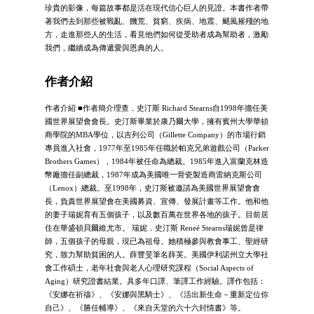
珍貴的影像，每篇故事都是活在現代信心巨人的見證。本書作者帶
著我們去到那些被戰亂、饑荒、貧窮、疾病、地震、颶風摧殘的地
方，走進那些人的生活，看見他們如何從受助者成為幫助者，激勵
我們，繼續成為傳遞愛與恩典的人。
作者介紹
作者介紹 ■作者簡介理查．史汀斯 Richard Stearns自1998年擔任美
國世界展望會會長。史汀斯畢業於康乃爾大學，擁有賓州大學華頓
商學院的MBA學位，以吉列公司（Gillette Company）的市場行銷
專員進入社會，1977年至1985年任職於帕克兄弟遊戲公司（Parker
Brothers Games），1984年被任命為總裁。1985年進入富蘭克林造
幣廠擔任副總裁，1987年成為美國唯一骨瓷製造商雷納克斯公司
（Lenox）總裁。至1998年，史汀斯被邀請為美國世界展望會會
長，負責世界展望會在美國募資、宣傳、發展計畫等工作。他和他
的妻子瑞妮育有五個孩子，以及數百萬在世界各地的孩子。目前居
住在華盛頓貝爾維尤市。 瑞妮．史汀斯 Reneé Stearns瑞妮曾是律
師，五個孩子的母親，現已為祖母。她積極參與教會事工、聖經研
究，致力幫助貧困的人。薛豐旻筆名薛芙。美國伊利諾州立大學社
會工作碩士，老年社會與老人心理研究課程（Social Aspects of
Aging）研究證書結業。具多年口譯、筆譯工作經驗。譯作包括：
《安娜在祈禱》、《安娜與黑騎士》、《活出新生命－重新定位你
自己》、《勝任輔導》、《來自天堂的六十六封情書》等。