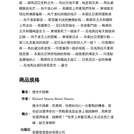
庭 — 羅馬尼亞意料之外 — 尚比亞他不重，他是我兄弟 — 馬拉威
耀眼的光芒 — 烏干達心碎 — 美國當上帝要我們等候 — 柬埔寨安
琪拉和佛羅倫斯 — 烏干達站得穩的地方 — 衣索比亞夜間通勤者
— 烏干達新鄰居 — 斯里蘭卡請把鹽傳給我 — 剛果民主共和國幫
上帝送信 — 美國專注 — 尼日死而後生 — 菲律賓門擋 — 剛果民
主共和國竭盡全力 — 柬埔寨死了一個孩子 — 瓜地馬拉每天都值得
記錄 — 烏干達天上的寶藏 — 柬埔寨活水 — 衣索比亞用愛行動 —
莫三比克最深的渴望 — 尼日為什麼你和別人不一樣？ — 印度獨行
俠 — 馬拉威治死老我 — 印度像我一樣的母親 — 瓜地馬拉不要跟
隨直覺 — 衣索比亞神所悅納的祭物 — 秘魯愛的傳染力 — 印度馱
負重物的人 — 剛果民主共和國為主做工 — 亞美尼亞一起吃晚餐
— 瓜地馬拉感同身受星空 — 蒙古
商品規格
書名 /
微光中跳舞
作者 /
Richard Stearns Reneé Stearns
微光中跳舞：答應我，你將給信心一次奮戰的機會。當
你必須選擇坐在一旁觀看或是起身上場跳舞時，我希望
簡介 /
你選擇後者，跳舞吧！""世界上有數百萬人生活在死亡邊
緣，缺乏食物和
出版社
貿騰發賣股份有限公司