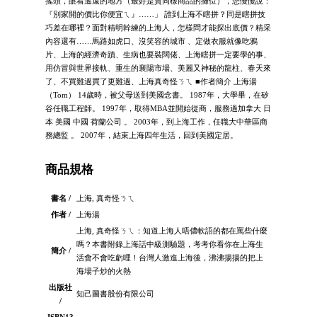
搖頭，眼看遙遠的地方（最好是賣同樣商品的攤位），您慢慢說：
『別家開的價比你便宜ㄟ』……」 誰到上海不瞎拼？同是瞎拼技
巧差在哪裡？面對精明幹練的上海人，怎樣問才能探出底價？精采
內容還有……馬路如虎口、沒笑容的城市 、定做衣服就像吃鴉
片、上海的經濟奇蹟、生病也要裝闊佬、上海瞎拼一定要學的事、
用仿冒與世界接軌、重生的襄陽市場、美麗又神秘的龍柱、春天來
了、不買難過買了更難過、上海真奇怪ㄋㄟ ■作者簡介 上海湯
（Tom） 14歲時，被父母送到美國念書。 1987年，大學畢，在矽
谷任職工程師。 1997年，取得MBA並開始從商，服務過加拿大 日
本 美國 中國 荷蘭公司 。 2003年，到上海工作，任職大中華區商
務總監 。 2007年，結束上海四年生活，回到美國定居。
商品規格
書名 /
上海, 真奇怪ㄋㄟ
作者 /
上海湯
上海, 真奇怪ㄋㄟ：知道上海人唔儂軟語的都在罵些什麼
嗎？本書附錄上海話中級測驗題，考考你看你在上海生
簡介 /
活會不會吃虧哩！台灣人激進上海後，沸沸揚揚的把上
海場子炒的火熱
出版社
知己圖書股份有限公司
/