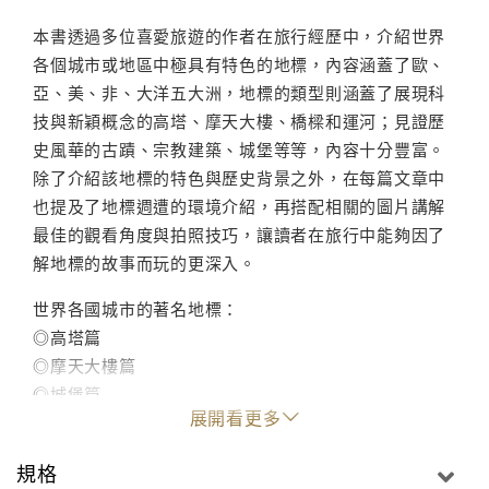
本書透過多位喜愛旅遊的作者在旅行經歷中，介紹世界
各個城市或地區中極具有特色的地標，內容涵蓋了歐、
亞、美、非、大洋五大洲，地標的類型則涵蓋了展現科
技與新穎概念的高塔、摩天大樓、橋樑和運河；見證歷
史風華的古蹟、宗教建築、城堡等等，內容十分豐富。
除了介紹該地標的特色與歷史背景之外，在每篇文章中
也提及了地標週遭的環境介紹，再搭配相關的圖片講解
最佳的觀看角度與拍照技巧，讓讀者在旅行中能夠因了
解地標的故事而玩的更深入。
世界各國城市的著名地標：
◎高塔篇
◎摩天大樓篇
◎城堡篇
展開看更多
◎古蹟篇
◎宗教建築篇
規格
◎雕像篇