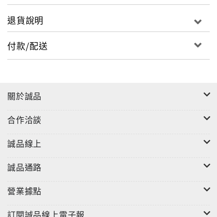
◎廣場篇
退貨說明
◎橋與運河篇
◎特色建築篇
付款/配送
■作者簡介
太雅旅行作家俱樂部
「我不在家，就是在旅行的途中。」太雅旅行作家俱樂
關於誠品
部的作者散居於各地，全都是喜好旅行、攝影的文字高
手，有的一年出國旅行好幾次；有的長期旅居國外，彼
合作洽談
此最大的共通點就是：把旅行當成生命中不可缺少的部
分。這些作家們各自在不同旅途中體驗不同的城市地標
誠品線上
風景，透過文字與圖片展現出曾經令他們或感動或震撼
或欽佩的畫面，帶領著讀者一同進入了解世界地標的領
誠品通路
域。
營業據點
訂閱誠品線上電子報