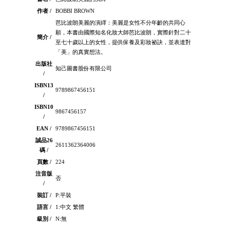
作者 /
BOBBI BROWN
芭比波朗美麗的演繹：美麗是女性不分年齡的共同心
願，本書由國際知名化妝大師芭比波朗，實際針對二十
簡介 /
至七十歲以上的女性，提供保養及彩妝祕訣，並表達對
「美」的真實想法。
出版社
知己圖書股份有限公司
/
ISBN13
9789867456151
/
ISBN10
9867456157
/
EAN /
9789867456151
誠品26
2611362364006
碼 /
頁數 /
224
注音版
否
/
裝訂 /
P:平裝
語言 /
1:中文 繁體
級別 /
N:無