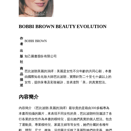
BOBBI BROWN BEAUTY EVOLUTION
作
BOBBI BROWN
者
出
版
知己圖書股份有限公司
社
商
芭比波朗美麗的演繹：美麗是女性不分年齡的共同心願，本書
品
由國際知名化妝大師芭比波朗，實際針對二十至七十歲以上的
描
女性，提供保養及彩妝祕訣，並表達對「美」的真實想法。
述
內容簡介
內容簡介 《芭比波朗‧美麗的演繹》最珍貴的是藉由300多幅專為
本書而拍攝的圖片，來表現不同女性的美，芭比波朗特別邀請了各
行各業的女性作為本書的模特兒，提出她們真實的個人想法。包含
了運動員、專業模特兒、家庭主婦等等女性，她們分屬於各種年
齡、體型、尺寸、種族，這些圖片反映了美麗對她們的意義。她們