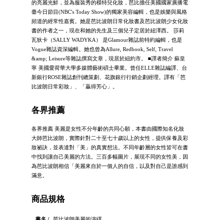
的亮麗光鮮，並為服裝秀的模特兒化妝，芭比擔任美國國家廣播電
臺今日節目(NBC's Today Show)的獨家美容編輯，也是娛樂與風格
頻道的經常性嘉賓。她是芭比波朗日常化妝書及芭比波朗少女化妝
書的作者之一，現在和她的先生及三個兒子定居於紐澤西。 莎莉
瓦狄卡（SALLY WADYKA） 是Glamour雜誌前特約編輯，也是
Vogue雜誌資深編輯。她也曾為Allure, Redbook, Self, Travel
&amp; Leisure等雜誌撰寫文章，現居於紐約市。 ■譯者簡介 蘇皇
寧 美國愛荷華大學多媒體藝術碩士畢業。曾任ELLE雜誌編譯、台
新銀行ROSE雜誌創刊總策劃、花旗銀行行銷企劃經理。譯有「芭
比波朗日常彩妝」、「贏得芳心」。
各界推薦
各界推薦 美麗是女性不分年齡的共同心願，本書由國際知名化妝
大師芭比波朗，實際針對二十至七十歲以上的女性，提供保養及彩
妝祕訣，並表達對「美」的真實想法。不同年齡層的女性皆可在書
中找到讓自己美麗的方法。三百多幅圖片，展現不同的女性美，因
為芭比波朗相信「美麗來自於一個人的自信，以及對自己是誰感到
滿意。
商品規格
書名 /
芭比波朗美麗的演繹