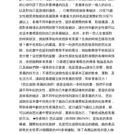
的心得印證了芭比所要傳遞的訊息：「美麗來自於一個人的自信，
以及對自己是誰感到滿意。」 ◎實用的彩妝保養秘訣，20至70歲
女性都受用無窮的美麗寶典 本書最大的特色就是實際針對20至70
歲以上，各種不同年齡的女性，提供最實際的保養、彩妝建議，及
面對各種場合及時間狀態下的彩妝祕訣，讓任何年齡的女性都可以
在這本書裡面找到自己的美麗秘訣。 此外，針對一些人生會面對
的特殊狀況，例如懷孕如何依然保有美麗？生病的時候怎樣容光煥
發？書中也有貼心的建議。甚至一向講究自然彩妝原則的芭比波
朗，在此書中也提到他對整形手術的看法；例如動整形手術前該注
意什麼？這些實用的提醒，讓女性朋友知道面對身體的各種特殊情
況，依然能夠保有美麗！ ◎基礎正確保養觀念的傳達 無論是為自
己及姊妹們辦一場美容生日宴會；或是透過spa讓自己舒壓，都是
美麗的好方法；不過芭比波朗也提出最基本正確的飲食、運動、及
生活方式，讓妳從基礎建立保持美麗的習慣，常保青春活力！
《芭比波朗‧美麗的演繹》便是這樣的一本特別的書：我們不但要
讓不同年紀的女性，面對自己年齡所應該擁有的面貌，更提供彩妝
及保樣的秘訣，讓不同年紀的你找到讓自己最美麗的方法。 芭比
波朗在這本書中坦然分享了她自己的美麗歷程及精湛的化妝專業，
幫助各種年齡的女性更滿意自己。從20歲至70歲以上的讀者，都
可以經由芭比書中豐富的內容，重新欣賞自己，了解愈成熟愈美麗
的方法。 ■作者簡介 芭比波朗（BOBBI BROWN） 是知名的美容
權威、國際知名的化妝師，也是芭比波朗化妝品的總裁。她的產品
銷售於全世界20個國家的400多個據點。除了為雜誌創造封面人物