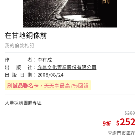
在甘地銅像前
我的倫敦札記
作
者：
李有成
出
版
社：
允晨文化實業股份有限公司
出
版
日
期：
2008/08/24
刷
誠品聯名卡
，天天享最高7%回饋
大量採購團購專區
280
252
9
查詢門市庫存