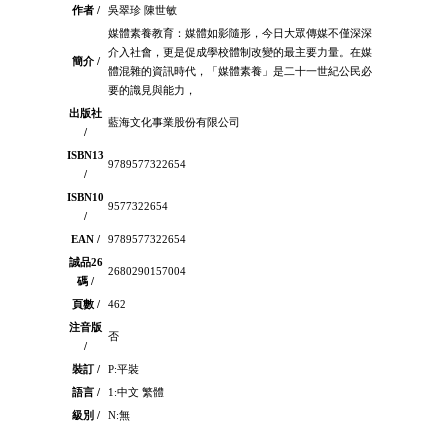
作者 /
吳翠珍 陳世敏
媒體素養教育：媒體如影隨形，今日大眾傳媒不僅深深
介入社會，更是促成學校體制改變的最主要力量。在媒
簡介 /
體混雜的資訊時代，「媒體素養」是二十一世紀公民必
要的識見與能力，
出版社
藍海文化事業股份有限公司
/
ISBN13
9789577322654
/
ISBN10
9577322654
/
EAN /
9789577322654
誠品26
2680290157004
碼 /
頁數 /
462
注音版
否
/
裝訂 /
P:平裝
語言 /
1:中文 繁體
級別 /
N:無