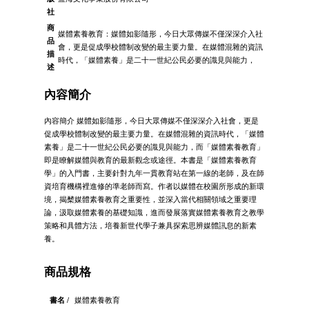
社
商
媒體素養教育：媒體如影隨形，今日大眾傳媒不僅深深介入社
品
會，更是促成學校體制改變的最主要力量。在媒體混雜的資訊
描
時代，「媒體素養」是二十一世紀公民必要的識見與能力，
述
內容簡介
內容簡介 媒體如影隨形，今日大眾傳媒不僅深深介入社會，更是
促成學校體制改變的最主要力量。在媒體混雜的資訊時代，「媒體
素養」是二十一世紀公民必要的識見與能力，而「媒體素養教育」
即是瞭解媒體與教育的最新觀念或途徑。本書是「媒體素養教育
學」的入門書，主要針對九年一貫教育站在第一線的老師，及在師
資培育機構裡進修的準老師而寫。作者以媒體在校園所形成的新環
境，揭櫫媒體素養教育之重要性，並深入當代相關領域之重要理
論，汲取媒體素養的基礎知識，進而發展落實媒體素養教育之教學
策略和具體方法，培養新世代學子兼具探索思辨媒體訊息的新素
養。
商品規格
書名 /
媒體素養教育