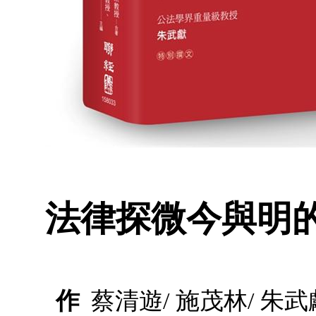
法律探微今與明
作
蔡清遊/ 施茂林/ 朱武