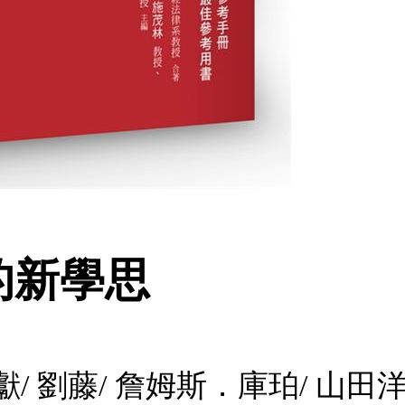
的新學思
獻/ 劉藤/ 詹姆斯．庫珀/ 山田洋