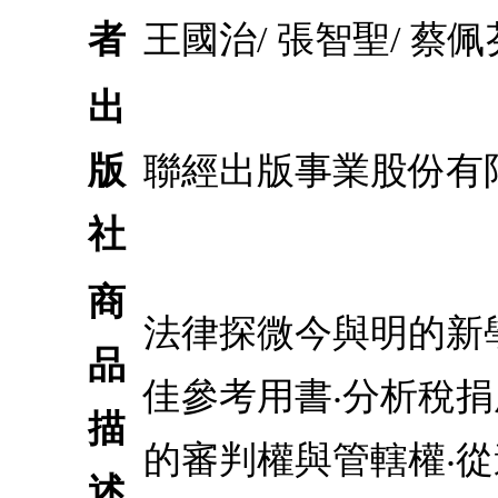
者
王國治/ 張智聖/ 蔡佩芬
出
版
聯經出版事業股份有
社
商
法律探微今與明的新
品
佳參考用書‧分析稅捐
描
的審判權與管轄權‧
述