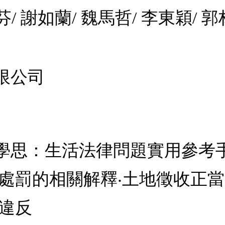
/ 謝如蘭/ 魏馬哲/ 李東穎/ 郭
限公司
學思：生活法律問題實用參考
處罰的相關解釋‧土地徵收正當
從違反