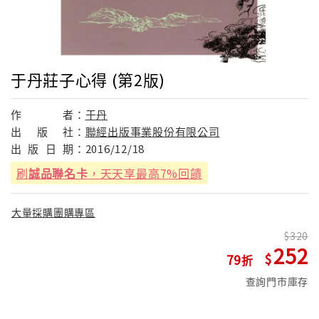
于丹莊子心得 (第2版)
作
者：
于丹
出
版
社：
聯經出版事業股份有限公司
出
版
日
期：
2016/12/18
刷
誠品聯名卡
，天天享最高7%回饋
大量採購團購專區
320
252
79
查詢門市庫存