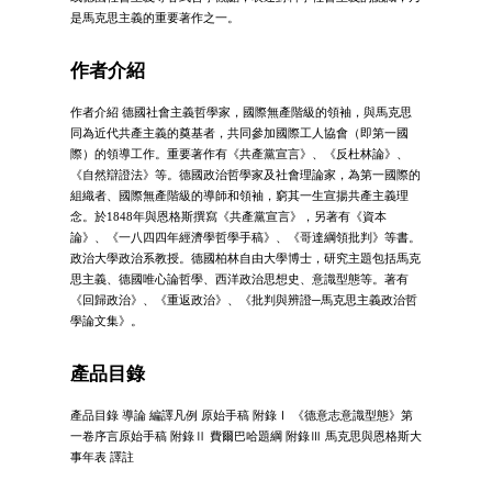
是馬克思主義的重要著作之一。
作者介紹
作者介紹 德國社會主義哲學家，國際無產階級的領袖，與馬克思
同為近代共產主義的奠基者，共同參加國際工人協會（即第一國
際）的領導工作。重要著作有《共產黨宣言》、《反杜林論》、
《自然辯證法》等。德國政治哲學家及社會理論家，為第一國際的
組織者、國際無產階級的導師和領袖，窮其一生宣揚共產主義理
念。於1848年與恩格斯撰寫《共產黨宣言》，另著有《資本
論》、《一八四四年經濟學哲學手稿》、《哥達綱領批判》等書。
政治大學政治系教授。德國柏林自由大學博士，研究主題包括馬克
思主義、德國唯心論哲學、西洋政治思想史、意識型態等。著有
《回歸政治》、《重返政治》、《批判與辨證─馬克思主義政治哲
學論文集》。
產品目錄
產品目錄 導論 編譯凡例 原始手稿 附錄Ⅰ 《德意志意識型態》第
一卷序言原始手稿 附錄Ⅱ 費爾巴哈題綱 附錄Ⅲ 馬克思與恩格斯大
事年表 譯註