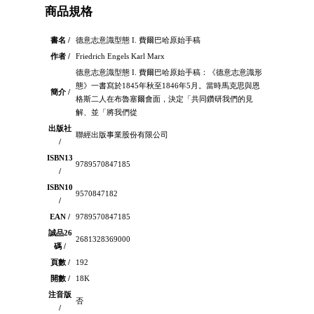
商品規格
書名 /
德意志意識型態 I. 費爾巴哈原始手稿
作者 /
Friedrich Engels Karl Marx
德意志意識型態 I. 費爾巴哈原始手稿：《德意志意識形
態》一書寫於1845年秋至1846年5月。當時馬克思與恩
簡介 /
格斯二人在布魯塞爾會面，決定「共同鑽研我們的見
解、並「將我們從
出版社
聯經出版事業股份有限公司
/
ISBN13
9789570847185
/
ISBN10
9570847182
/
EAN /
9789570847185
誠品26
2681328369000
碼 /
頁數 /
192
開數 /
18K
注音版
否
/