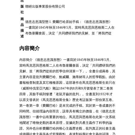
出
版
聯經出版事業股份有限公司
社
商
德意志意識型態 I. 費爾巴哈原始手稿：《德意志意識形態》
品
一書寫於1845年秋至1846年5月。當時馬克思與恩格斯二人在
描
布魯塞爾會面，決定「共同鑽研我們的見解、並「將我們從
述
內容簡介
內容簡介 《德意志意識形態》一書寫於1845年秋至1846年5月。
當時馬克思與恩格斯二人在布魯塞爾會面，決定「共同鑽研我們的
見解、並「將我們從前的哲學信仰清算一下」。全書分成兩卷，其
主要內容是批判費爾巴哈、鮑威爾、施蒂納等人的哲學觀點。由於
書報檢查制度及其它種種原因，這部著作在馬克思恩格斯生前只在
《威斯特伐里亞汽船》雜誌1847年的8月和9月號發表了第二卷第
四章，其餘手稿則慘遭「老鼠牙齒的批判」。全書直到1932年才
以原文發表於《馬克思恩格斯全集》歷史考証版第一部份第五卷。
第一卷第一章《費爾巴哈》是未完成的手稿。寫於第一卷成書的不
同時間。但就理論內容而言，該章具有獨立的價值，在《德意志意
識形態》一書中佔有重要的地位。馬克思與恩格斯在此第一次系統
地闡述了唯物史觀的基本原理，並據此對共產主義作了科學的論
證。另外也分析費爾巴哈的唯心主義歷史觀，批判真正的社會主義
或德國社會主義等各式哲學觀點，表達對科學社會主義的認識，乃