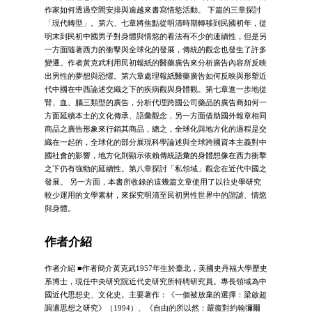
作家如何透過空間安排與逾越來書寫情慾活動。 下篇的三章探討
「現代轉型」。第六、七章將焦點從明清時期轉移到民國初年，從
明末到民初中國男子對身體與情慾的看法有不少的連續性，但是另
一方面隨著西力的衝擊與全球化的發展，傳統的觀念也發生了許多
變遷。作者黃克武利用民初報紙的醫藥廣告來分析廣告內容所反映
出男性的夢想與恐懼。第六章處理報紙醫藥廣告如何反映與形塑近
代中國在中西論述交織之下的疾病觀與身體觀。第七章進一步地從
腎、血、腦三類型的廣告，分析代理跨國公司藥品的廣告商如何一
方面延續本土的文化傳承、語彙觀念，另一方面借助國外報章相同
商品之廣告形象來行銷其商品，總之，全球化與地方化的過程是交
織在一起的，全球化的部分展現科學論述與全球跨國資本主義對中
國社會的影響，地方化則顯示依賴傳統語彙的身體想像在西力衝擊
之下仍有強勁的延續性。第八章探討「私領域」觀念在近代中國之
發展。 另一方面，本書所收錄的這幾篇文章使用了以往史學研究
較少運用的文學素材，來探究明清至民初男性世界中的諧謔、情慾
與身體。
作者介紹
作者介紹 ■作者簡介黃克武1957年生於臺北，美國史丹福大學歷史
系博士，現任中央研究院近代史研究所特聘研究員。專長領域為中
國近代思想史、文化史。主要著作：《一個被放棄的選擇：梁啟超
調適思想之研究》（1994）、《自由的所以然：嚴復對約翰彌爾