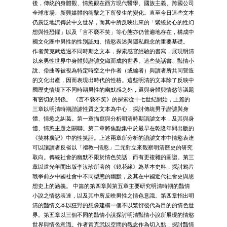
後，傳統的身體觀、情慾觀在西方現代醫學、國族主義、跨國公司
全球市場、新興媒體的衝擊之下所發生的變化。直至今日這些文本
仍廣泛地流傳於中文世界，而其中所反映出來的「縈繞於心的性幻
想與性恐懼」以及「言不褻不笑」等心態亦仍普遍地存在，構成中
國文化圈中男性的性別認知、情慾表述與隱私觀念的重要基礎。
作者黃克武透過不同時期之文本，探索感官經驗的書寫，展現明清
以來男性世界中身體與諧謔交織而成的世界。這些笑話書、豔情小
說、俗曲等被視為特定時空之中作者（或編者）與讀者所共同營造
的文化出產，因而表現出時代的性格。這些明清的文本除了反映中
國歷史情境下不同時期男性的幽默感之外，還與身體與情慾等議題
有密切的關係。 《言不褻不笑》的探索從十七世紀開始，上篇的
三章以明清時期諧謔性質之文本為中心，探討傳統男子諧謔與身
體、情慾之糾葛。第一章描寫與分析明清時期諧謔文本，及其與身
體、情慾主題之關聯。第二章將焦點集中於最早在乾隆年間出版的
《笑林廣記》中的性笑話。上述兩章所分析的諧謔文本中情慾表達
可以讓讀者反省以「禮教─情慾」二元對立來觀察明清歷史的研究
取向。傳統社會的幽默不限於情色笑話，而有更複雜的圖譜。第三
章以道光年間出版李汝珍所著的《鏡花緣》為基本史料，探討鴉片
戰爭前夕中國社會中不同型態的幽默，及其在中國近代社會史與思
想史上的涵義。 中篇的第四章與第五章主要研究明清時期的豔情
小說之情慾表達，以及其中所反映男性之情色意識。第四章指出明
清的豔情文本以狂野的想像建構一個不以繁衍後代為目的的情色世
界。第五章以三個不同的豔情小說探討明清豔情小說所展現的情慾
世界與情色意識。作者黃克武以空間的觀念作為切入點，探討豔情