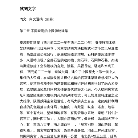
試閱文字
內文 : 內文選摘（節錄）
第二章 不同時期的中國傳統建築
秦漢時期建築（西元前二二一年至西元二二〇年） 秦漢時期木構
架結構技術已日漸完善，其主要結構方法抬梁式和穿斗式已發展成
熟，高臺建築仍然盛行，多層建築逐步增加。石料的使用逐步增
多，東漢時出現了全部石造的建築物，如石祠、石闕和石墓。秦漢
時期還修建了空前規模的宮殿、陵墓、萬裡長城、馳道和水利工
程。 西元前二二一年，秦滅六國，建立了中國歷史上第一個中央
集權的大帝國，在咸陽及附近模仿六國的宮室建築建造規模巨大的
宮苑，使當時各種不同的建築形式和技術經驗初步得到了融合和發
展，始皇驪山陵墓與阿房宮便是秦代建築之代表。今人從阿房宮遺
址和始皇陵東側大規模的兵馬俑列隊埋坑，可以想見當時建築之宏
大雄偉。陝西咸陽秦宮殿遺址，有高大的夯土台基，建築組群利用
台基的高低錯落自由佈局，無軸向，有殿堂、臥室、浴室、地窖
等。室中有火坑、壁爐和地窖等，有陶管排水系統。秦朝「關中計
宮三百，關外四百餘」。大朝在渭南信宮，像天極，為咸陽各宮中
心，其「東西八百里，南北四百里」，「離宮別館，彌山跨穀，輦
道相屬」。信宮前殿甘泉宮，為皇帝避暑處。渭南上林苑建朝宮，
前殿阿房宮，夯土台遺址東西長一公里，南北長○點五公里，殘高