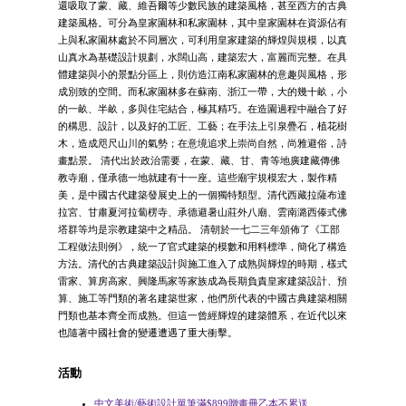
還吸取了蒙、藏、維吾爾等少數民族的建築風格，甚至西方的古典
建築風格。可分為皇家園林和私家園林，其中皇家園林在資源佔有
上與私家園林處於不同層次，可利用皇家建築的輝煌與規模，以真
山真水為基礎設計規劃，水闊山高，建築宏大，富麗而完整。在具
體建築與小的景點分區上，則仿造江南私家園林的意趣與風格，形
成別致的空間。而私家園林多在蘇南、浙江一帶，大的幾十畝，小
的一畝、半畝，多與住宅結合，極其精巧。在造園過程中融合了好
的構思、設計，以及好的工匠、工藝；在手法上引泉疊石，植花樹
木，造成咫尺山川的氣勢；在意境追求上崇尚自然，尚雅避俗，詩
畫點景。 清代出於政治需要，在蒙、藏、甘、青等地廣建藏傳佛
教寺廟，僅承德一地就建有十一座。這些廟宇規模宏大，製作精
美，是中國古代建築發展史上的一個獨特類型。清代西藏拉薩布達
拉宮、甘肅夏河拉蔔楞寺、承德避暑山莊外八廟、雲南潞西傣式佛
塔群等均是宗教建築中之精品。 清朝於一七二三年頒佈了《工部
工程做法則例》，統一了官式建築的模數和用料標準，簡化了構造
方法。清代的古典建築設計與施工進入了成熟與輝煌的時期，樣式
雷家、算房高家、興隆馬家等家族成為長期負責皇家建築設計、預
算、施工等門類的著名建築世家，他們所代表的中國古典建築相關
門類也基本齊全而成熟。但這一曾經輝煌的建築體系，在近代以來
也隨著中國社會的變遷遭遇了重大衝擊。
活動
中文美術/藝術設計單筆滿$899贈畫冊乙本不累送