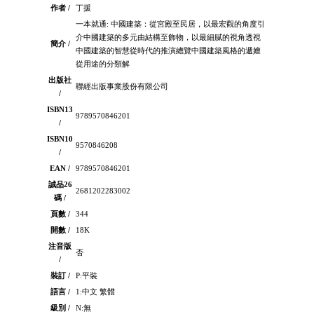
作者 /
丁援
一本就通: 中國建築：從宮殿至民居，以最宏觀的角度引
介中國建築的多元由結構至飾物，以最細膩的視角透視
簡介 /
中國建築的智慧從時代的推演總覽中國建築風格的遞嬗
從用途的分類解
出版社
聯經出版事業股份有限公司
/
ISBN13
9789570846201
/
ISBN10
9570846208
/
EAN /
9789570846201
誠品26
2681202283002
碼 /
頁數 /
344
開數 /
18K
注音版
否
/
裝訂 /
P:平裝
語言 /
1:中文 繁體
級別 /
N:無