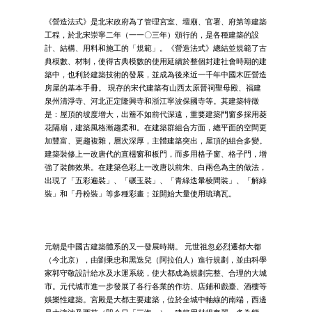
《營造法式》是北宋政府為了管理宮室、壇廟、官署、府第等建築
工程，於北宋崇寧二年（一一〇三年）頒行的，是各種建築的設
計、結構、用料和施工的「規範」。《營造法式》總結並規範了古
典模數、材制，使得古典模數的使用延續於整個封建社會時期的建
築中，也利於建築技術的發展，並成為後來近一千年中國木匠營造
房屋的基本手冊。 現存的宋代建築有山西太原晉祠聖母殿、福建
泉州清淨寺、河北正定隆興寺和浙江寧波保國寺等。其建築特徵
是：屋頂的坡度增大，出簷不如前代深遠，重要建築門窗多採用菱
花隔扇，建築風格漸趨柔和。在建築群組合方面，總平面的空間更
加豐富、更趨複雜，層次深厚，主體建築突出，屋頂的組合多變。
建築裝修上一改唐代的直欞窗和板門，而多用格子窗、格子門，增
強了裝飾效果。在建築色彩上一改唐以前朱、白兩色為主的做法，
出現了「五彩遍裝」、「碾玉裝」、「青綠迭暈棱間裝」、「解綠
裝」和「丹粉裝」等多種彩畫；並開始大量使用琉璃瓦。
元朝是中國古建築體系的又一發展時期。 元世祖忽必烈遷都大都
（今北京），由劉秉忠和黑迭兒（阿拉伯人）進行規劃，並由科學
家郭守敬設計給水及水運系統，使大都成為規劃完整、合理的大城
市。元代城市進一步發展了各行各業的作坊、店鋪和戲臺、酒樓等
娛樂性建築。宮殿是大都主要建築，位於全城中軸線的南端，西邊