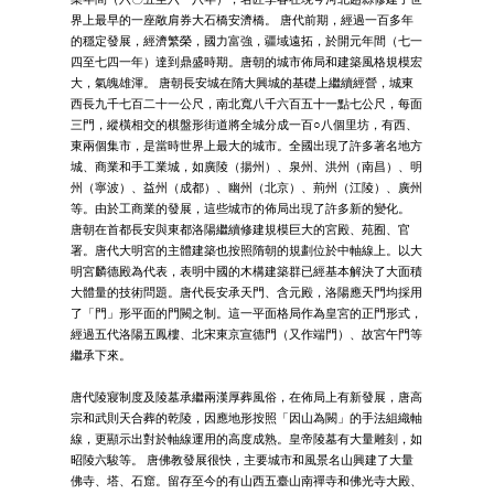
界上最早的一座敞肩券大石橋安濟橋。 唐代前期，經過一百多年
的穩定發展，經濟繁榮，國力富強，疆域遠拓，於開元年間（七一
四至七四一年）達到鼎盛時期。唐朝的城市佈局和建築風格規模宏
大，氣魄雄渾。 唐朝長安城在隋大興城的基礎上繼續經營，城東
西長九千七百二十一公尺，南北寬八千六百五十一點七公尺，每面
三門，縱橫相交的棋盤形街道將全城分成一百○八個里坊，有西、
東兩個集市，是當時世界上最大的城市。全國出現了許多著名地方
城、商業和手工業城，如廣陵（揚州）、泉州、洪州（南昌）、明
州（寧波）、益州（成都）、幽州（北京）、荊州（江陵）、廣州
等。由於工商業的發展，這些城市的佈局出現了許多新的變化。
唐朝在首都長安與東都洛陽繼續修建規模巨大的宮殿、苑囿、官
署。唐代大明宮的主體建築也按照隋朝的規劃位於中軸線上。以大
明宮麟德殿為代表，表明中國的木構建築群已經基本解決了大面積
大體量的技術問題。唐代長安承天門、含元殿，洛陽應天門均採用
了「門」形平面的門闕之制。這一平面格局作為皇宮的正門形式，
經過五代洛陽五鳳樓、北宋東京宣德門（又作端門）、故宮午門等
繼承下來。
唐代陵寢制度及陵墓承繼兩漢厚葬風俗，在佈局上有新發展，唐高
宗和武則天合葬的乾陵，因應地形按照「因山為闕」的手法組織軸
線，更顯示出對於軸線運用的高度成熟。皇帝陵墓有大量雕刻，如
昭陵六駿等。 唐佛教發展很快，主要城市和風景名山興建了大量
佛寺、塔、石窟。留存至今的有山西五臺山南禪寺和佛光寺大殿、