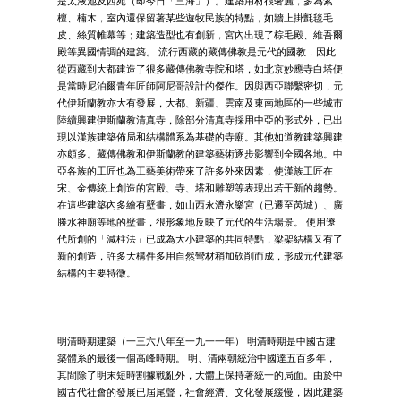
是太液池及西苑（即今日「三海」）。建築用材很奢麗，多為紫
檀、楠木，室內還保留著某些遊牧民族的特點，如牆上掛氈毯毛
皮、絲質帷幕等；建築造型也有創新，宮內出現了棕毛殿、維吾爾
殿等異國情調的建築。 流行西藏的藏傳佛教是元代的國教，因此
從西藏到大都建造了很多藏傳佛教寺院和塔，如北京妙應寺白塔便
是當時尼泊爾青年匠師阿尼哥設計的傑作。因與西亞聯繫密切，元
代伊斯蘭教亦大有發展，大都、新疆、雲南及東南地區的一些城市
陸續興建伊斯蘭教清真寺，除部分清真寺採用中亞的形式外，已出
現以漢族建築佈局和結構體系為基礎的寺廟。其他如道教建築興建
亦頗多。藏傳佛教和伊斯蘭教的建築藝術逐步影響到全國各地。中
亞各族的工匠也為工藝美術帶來了許多外來因素，使漢族工匠在
宋、金傳統上創造的宮殿、寺、塔和雕塑等表現出若干新的趨勢。
在這些建築內多繪有壁畫，如山西永濟永樂宮（已遷至芮城）、廣
勝水神廟等地的壁畫，很形象地反映了元代的生活場景。 使用遼
代所創的「減柱法」已成為大小建築的共同特點，梁架結構又有了
新的創造，許多大構件多用自然彎材稍加砍削而成，形成元代建築
結構的主要特徵。
明清時期建築（一三六八年至一九一一年） 明清時期是中國古建
築體系的最後一個高峰時期。 明、清兩朝統治中國達五百多年，
其間除了明末短時割據戰亂外，大體上保持著統一的局面。由於中
國古代社會的發展已屆尾聲，社會經濟、文化發展緩慢，因此建築