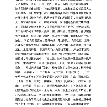
了許多書院、會館、宗祠、戲院、旅店、飯館。明代嘉靖年以後，
隨著民間祠堂建築開禁，社會經濟發展，大規模的遠程貿易與人口
流動成為一種社會常態，建築風格的融合與建築技術的傳播在民間
建築中表現得極為充分。民居建築品質也不斷提高，三四層樓已常
見，並普遍採用木、石、磚雕來裝飾。與日趨定型的官式建築相
反，民間建築極為多樣化，並呈現明顯的地方特色。 明代建築施
工工藝和技術水準有較大提高。銅、鐵製品，琉璃磚瓦，傢俱製作
達空前水準。但過分追求細緻，也導致了堆砌、繁瑣和缺乏生氣的
缺點。 明初為防禦蒙古，修築長城、建造關隘。為防倭寇，沿海
亦建造各種城堡海關，城牆多為磚、石包土砌，非常堅固。地方建
築也大量使用磚瓦。 明清時期均大力營造宮苑。北京故宮和瀋陽
故宮是明清宮殿建築群的實例，與前代相比變化較大：明清建築出
簷較淺，斗拱比例縮小，「減柱法」除小型建築外重要建築中已不
採用。木結構方面，經過元代的簡化，到明代形成了新的定型的木
構架——斗拱的結構作用減少，樑柱構架的整體性加強，構件卷殺
簡化。 明嘉靖（一五二二年至一五六六年）到清乾隆（一七三六
年至一七九五年）近三百年是園林建設的高潮，完成了西苑三海
（北海、中海、南海）、御花園、清漪園（頤和園）、靜宜園（香
山）、靜明園（玉泉山）、圓明園及承德避暑山莊等著名園林。這
些宮苑是歷代朝廷集中大量財力、物力，調集全國的能工巧匠，精
心設計施工的結果。明清時期的園林總結了幾千年來中國傳統的造
園經驗，融會了南北各地主要的園林流派與風格，在藝術上幾乎達
到了完美的境地，是中國園林的寶貴遺產。在這些園林的建築中，