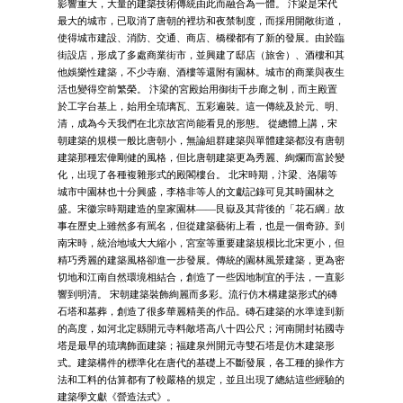
影響重大，大量的建築技術傳統由此而融合為一體。 汴梁是宋代
最大的城市，已取消了唐朝的裡坊和夜禁制度，而採用開敞街道，
使得城市建設、消防、交通、商店、橋樑都有了新的發展。由於臨
街設店，形成了多處商業街市，並興建了邸店（旅舍）、酒樓和其
他娛樂性建築，不少寺廟、酒樓等還附有園林。城市的商業與夜生
活也變得空前繁榮。 汴梁的宮殿始用御街千步廊之制，而主殿置
於工字台基上，始用全琉璃瓦、五彩遍裝。這一傳統及於元、明、
清，成為今天我們在北京故宮尚能看見的形態。 從總體上講，宋
朝建築的規模一般比唐朝小，無論組群建築與單體建築都沒有唐朝
建築那種宏偉剛健的風格，但比唐朝建築更為秀麗、絢爛而富於變
化，出現了各種複雜形式的殿閣樓台。 北宋時期，汴梁、洛陽等
城市中園林也十分興盛，李格非等人的文獻記錄可見其時園林之
盛。宋徽宗時期建造的皇家園林——艮嶽及其背後的「花石綱」故
事在歷史上雖然多有駡名，但從建築藝術上看，也是一個奇跡。到
南宋時，統治地域大大縮小，宮室等重要建築規模比北宋更小，但
精巧秀麗的建築風格卻進一步發展。傳統的園林風景建築，更為密
切地和江南自然環境相結合，創造了一些因地制宜的手法，一直影
響到明清。 宋朝建築裝飾絢麗而多彩。流行仿木構建築形式的磚
石塔和墓葬，創造了很多華麗精美的作品。磚石建築的水準達到新
的高度，如河北定縣開元寺料敵塔高八十四公尺；河南開封祐國寺
塔是最早的琉璃飾面建築；福建泉州開元寺雙石塔是仿木建築形
式。建築構件的標準化在唐代的基礎上不斷發展，各工種的操作方
法和工料的估算都有了較嚴格的規定，並且出現了總結這些經驗的
建築學文獻《營造法式》。