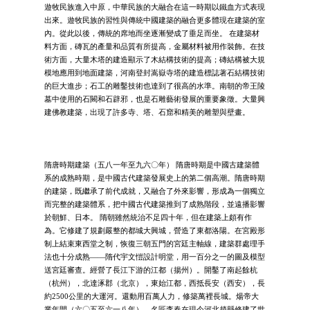
遊牧民族進入中原，中華民族的大融合在這一時期以鐵血方式表現
出來。遊牧民族的習性與傳統中國建築的融合更多體現在建築的室
內。從此以後，傳統的席地而坐逐漸變成了垂足而坐。 在建築材
料方面，磚瓦的產量和品質有所提高，金屬材料被用作裝飾。在技
術方面，大量木塔的建造顯示了木結構技術的提高；磚結構被大規
模地應用到地面建築，河南登封嵩嶽寺塔的建造標誌著石結構技術
的巨大進步；石工的雕鑿技術也達到了很高的水準。南朝的帝王陵
墓中使用的石闕和石辟邪，也是石雕藝術發展的重要象徵。大量興
建佛教建築，出現了許多寺、塔、石窟和精美的雕塑與壁畫。
隋唐時期建築（五八一年至九六〇年） 隋唐時期是中國古建築體
系的成熟時期，是中國古代建築發展史上的第二個高潮。隋唐時期
的建築，既繼承了前代成就，又融合了外來影響，形成為一個獨立
而完整的建築體系，把中國古代建築推到了成熟階段，並遠播影響
於朝鮮、日本。 隋朝雖然統治不足四十年，但在建築上頗有作
為。它修建了規劃嚴整的都城大興城，營造了東都洛陽。在宮殿形
制上結束東西堂之制，恢復三朝五門的宮廷主軸線，建築群處理手
法也十分成熟——隋代宇文愷設計明堂，用一百分之一的圖及模型
送宮廷審查。經營了長江下游的江都（揚州）。開鑿了南起餘杭
（杭州），北達涿郡（北京），東始江都，西抵長安（西安），長
約2500公里的大運河。還動用百萬人力，修築萬裡長城。煬帝大
業年間（六〇五至六一八年），名匠李春在現今河北趙縣修建了世