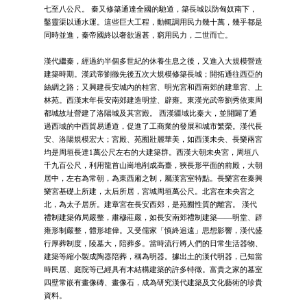
七至八公尺。 秦又修築通達全國的馳道，築長城以防匈奴南下，
鑿靈渠以通水運。這些巨大工程，動輒調用民力幾十萬，幾乎都是
同時並進，秦帝國終以奢欲過甚，窮用民力，二世而亡。
漢代繼秦，經過約半個多世紀的休養生息之後，又進入大規模營造
建築時期。漢武帝劉徹先後五次大規模修築長城；開拓通往西亞的
絲綢之路；又興建長安城內的桂宮、明光宮和西南郊的建章宮、上
林苑。西漢末年長安南郊建造明堂、辟雍。東漢光武帝劉秀依東周
都城故址營建了洛陽城及其宮殿。 西漢疆域比秦大，並開闢了通
過西域的中西貿易通道，促進了工商業的發展和城市繁榮。漢代長
安、洛陽規模宏大；宮殿、苑囿壯麗華美，如西漢未央、長樂兩宮
均是周垣長達1萬公尺左右的大建築群。西漢大朝未央宮，周垣八
千九百公尺，利用龍首山崗地削成高臺，狹長形平面的前殿，大朝
居中，左右為常朝，為東西廂之制，屬漢宮室特點。長樂宮在秦興
樂宮基礎上所建，太后所居，宮城周垣萬公尺。北宮在未央宮之
北，為太子居所。建章宮在長安西郊，是苑囿性質的離宮。 漢代
禮制建築佈局嚴整，肅穆莊嚴，如長安南郊禮制建築——明堂、辟
雍形制嚴整，體形雄偉。又受儒家「慎終追遠」思想影響，漢代盛
行厚葬制度，陵墓大，陪葬多。當時流行將人們的日常生活器物、
建築等縮小製成陶器陪葬，稱為明器。據出土的漢代明器，已知當
時民居、庭院等已經具有木結構建築的許多特徵。富貴之家的墓室
四壁常嵌有畫像磚、畫像石，成為研究漢代建築及文化藝術的珍貴
資料。