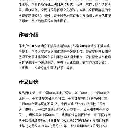
加說明。同時也就特殊工法如屋頂簷式、台基、木作，結合造景美
學、風水堪輿、空間佈局等哲學文化脈絡，勾勒出全面而詳盡的中
國傳統建築發展。另外，書中附有約三百張照片插圖，使古代建築
的形象一目了然地展現在讀者面前。
作者介紹
作者介紹 ■作者簡介丁援萬謙趙逵李杰鄧蘊奇■編者簡介丁援建築
學博士，同濟大學建築與城市規劃學院博士後。曾留學德國勃蘭登
堡理工大學建築與城市規劃學院並獲碩士學位。現任湖北省文化廳
古建築保護中心總規劃師。著有《文化線路：有形與無形之間》、
《堪輿——被遺忘的中國式背景》等書。
產品目錄
產品目錄 第一章 中國建築概述「營造」與「建築」：中西建築的
比較 一、中西建築選材的不同 二、中西建築設計理解的不同 三、
中西建築空間布局的不同 四、中西建築「性格」的比較「風水」
與「堪輿」：中國建築的自然和人文環境 一、風水和堪輿學的發
展 二、堪輿學與中國建築 三、堪輿的遺忘與回歸第二章 不同時期
的中國傳統建築原始社會建築（公元前2070年以前）夏商同時期
建築（公元前2070年-公元前221年）秦漢時期建築（公元前221