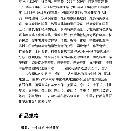
年-公元220年）魏晉南北朝建築（221年-569年）隋唐時期建築
（581年-960年）宋遼金元時期建築（960年-1368年)明清時期建
築（1368年-1911年)第三章 中國傳統建築類型宮殿建築祭祀建
築：神祗壇廟、宗廟與家廟、先賢桐廟陵墓建築：先秦時期的陵
墓、秦漢時期的陵墓、魏晉南北朝時期的陵墓、隋唐時期的陵墓、
五代十國及兩宋時期的陵墓、明清時期的陵墓、少數民族特色的陵
墓宗教建築：佛教建築、道教官觀、伊斯蘭教清真寺居住建築：特
色民居、歷史古城橋梁建築：浮橋、梁橋、索橋、拱橋第四章 明
清以來的會館建築會館概說會館的分類：同鄉會館（移民會館)、
行業會館、士紳會館、科舉會館第五章 傳統園林中國傳統園林的
分類：從屬類型、地域關系中國園林的起源和發展：商周時期、秦
漢時期、魏晉南北朝時期、隋唐時期、宋金時期、元明時期、清朝
時期中國園林的造園手法： 一、變化巧妙的造景手法 二、理水
——古代園林的命脈 三、疊山——古代園林的獨特創造 四、園林
建築 五、園林花木第六章 中國傳統建築的特征與詳部演變台基：
普通台基、須彌座式台基大木作：抬粱式、穿斗式、井干式、斗拱
屋頂：廡殿頂、歇山頂、懸山頂、硬山頂、卷棚頂、攢尖頂裝飾：
雕刻、彩畫附錄一、古建結構部件名稱簡表二、中國古代部分重要
建築及其設計師表後記
商品規格
書名 /
一本就通: 中國建築