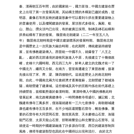
秦、漢兩朝五百年間，由於國家統一，國力富強，中國古建築在歷
史上出現了第一次發展高潮。其結構主體的木構架已趨於成熟，從
明器、畫像石等所反映的建築形象中可以看到斗拱在重要建築物上
的普遍使用，以及樓閣建築的發展。屋頂形式多樣化，廡殿、歇
山、懸山、攢尖頂均已出現，有的被廣泛採用。制磚及磚石結構和
拱券結構有了新的發展。 魏晉南北朝建築（二二一年至五八九
年） 魏晉南北朝時期是中國古建築體系的發展時期。 魏晉南北朝
是中國歷史上一次民族大融合時期，在此期間，傳統建築持續發
展，並有佛教建築傳入。西晉統一中國不久，就爆發了「八王之
亂」，處於西北部邊境的遊牧民族進入中原，先後建立了十幾個政
權，史稱十六國時期。西元四三九年，鮮卑人建立的北魏才統一了
中國北方，繼而又分裂。在南方，晉室南遷建立了東晉政權，接著
先後出現了宋、齊、梁、陳四個朝代。這就是歷史上的南北朝時
期。自此，中國南北兩方社會經濟才逐漸復蘇，北朝營建了都城洛
陽，南朝營建了建康城。這些都城及其中的宮殿均係在前代基礎上
持續營造，規模氣勢遜於秦漢時期。 東漢時傳入中國的佛教此時
發展起來，南北政權廣建佛寺，一時間佛教寺塔盛行。據記載，北
魏建有佛寺三萬多所，僅洛陽就建有一三六七座佛寺，南朝都城建
康也建有佛寺五百多所。在不少地區還開鑿石窟寺，雕造佛像。重
要的石窟寺有大同雲岡石窟、敦煌莫高窟、天水麥積山石窟、洛陽
龍門石窟、太原天龍山石窟、邯鄲南響堂山和北響堂山石窟等。這
就使這一時期的中國建築融進了許多源自印度、西亞的建築形制與
風格，佛塔等建築類型也因此在中國得以出現和流行。 由於北方