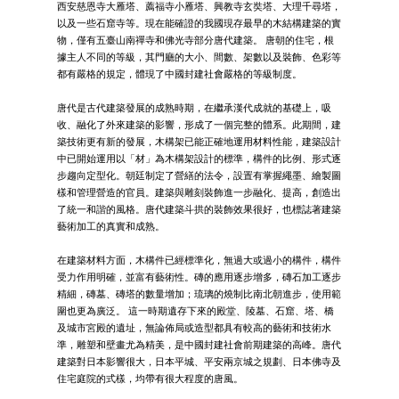
西安慈恩寺大雁塔、薦福寺小雁塔、興教寺玄奘塔、大理千尋塔，
以及一些石窟寺等。現在能確證的我國現存最早的木結構建築的實
物，僅有五臺山南禪寺和佛光寺部分唐代建築。 唐朝的住宅，根
據主人不同的等級，其門廳的大小、間數、架數以及裝飾、色彩等
都有嚴格的規定，體現了中國封建社會嚴格的等級制度。
唐代是古代建築發展的成熟時期，在繼承漢代成就的基礎上，吸
收、融化了外來建築的影響，形成了一個完整的體系。此期間，建
築技術更有新的發展，木構架已能正確地運用材料性能，建築設計
中已開始運用以「材」為木構架設計的標準，構件的比例、形式逐
步趨向定型化。朝廷制定了營繕的法令，設置有掌握繩墨、繪製圖
樣和管理營造的官員。建築與雕刻裝飾進一步融化、提高，創造出
了統一和諧的風格。唐代建築斗拱的裝飾效果很好，也標誌著建築
藝術加工的真實和成熟。
在建築材料方面，木構件已經標準化，無過大或過小的構件，構件
受力作用明確，並富有藝術性。磚的應用逐步增多，磚石加工逐步
精細，磚墓、磚塔的數量增加；琉璃的燒制比南北朝進步，使用範
圍也更為廣泛。 這一時期遺存下來的殿堂、陵墓、石窟、塔、橋
及城市宮殿的遺址，無論佈局或造型都具有較高的藝術和技術水
準，雕塑和壁畫尤為精美，是中國封建社會前期建築的高峰。唐代
建築對日本影響很大，日本平城、平安兩京城之規劃、日本佛寺及
住宅庭院的式樣，均帶有很大程度的唐風。