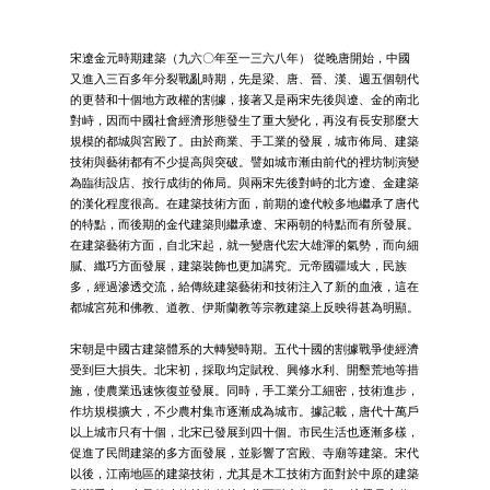
宋遼金元時期建築（九六〇年至一三六八年） 從晚唐開始，中國
又進入三百多年分裂戰亂時期，先是梁、唐、晉、漢、週五個朝代
的更替和十個地方政權的割據，接著又是兩宋先後與遼、金的南北
對峙，因而中國社會經濟形態發生了重大變化，再沒有長安那麼大
規模的都城與宮殿了。由於商業、手工業的發展，城市佈局、建築
技術與藝術都有不少提高與突破。譬如城市漸由前代的裡坊制演變
為臨街設店、按行成街的佈局。與兩宋先後對峙的北方遼、金建築
的漢化程度很高。在建築技術方面，前期的遼代較多地繼承了唐代
的特點，而後期的金代建築則繼承遼、宋兩朝的特點而有所發展。
在建築藝術方面，自北宋起，就一變唐代宏大雄渾的氣勢，而向細
膩、纖巧方面發展，建築裝飾也更加講究。元帝國疆域大，民族
多，經過滲透交流，給傳統建築藝術和技術注入了新的血液，這在
都城宮苑和佛教、道教、伊斯蘭教等宗教建築上反映得甚為明顯。
宋朝是中國古建築體系的大轉變時期。五代十國的割據戰爭使經濟
受到巨大損失。北宋初，採取均定賦稅、興修水利、開墾荒地等措
施，使農業迅速恢復並發展。同時，手工業分工細密，技術進步，
作坊規模擴大，不少農村集市逐漸成為城市。據記載，唐代十萬戶
以上城市只有十個，北宋已發展到四十個。市民生活也逐漸多樣，
促進了民間建築的多方面發展，並影響了宮殿、寺廟等建築。宋代
以後，江南地區的建築技術，尤其是木工技術方面對於中原的建築