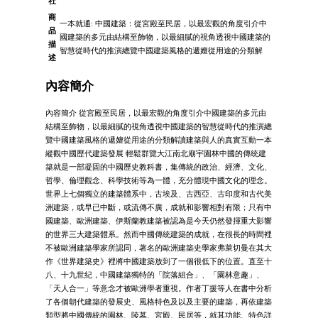
社
商
一本就通: 中國建築：從宮殿至民居，以最宏觀的角度引介中
品
國建築的多元由結構至飾物，以最細膩的視角透視中國建築的
描
智慧從時代的推演總覽中國建築風格的遞嬗從用途的分類解
述
內容簡介
內容簡介 從宮殿至民居，以最宏觀的角度引介中國建築的多元由
結構至飾物，以最細膩的視角透視中國建築的智慧從時代的推演總
覽中國建築風格的遞嬗從用途的分類解讀建築與人的真實互動一本
縱觀中國歷代建築發展 輕鬆群覽大江南北廟宇園林中國的傳統建
築就是一部凝固的中國歷史教科書，集傳統的政治、經濟、文化、
哲學、倫理觀念、科學技術等為一體，充分體現中國文化的理念。
世界上七個獨立的建築體系中，古埃及、古西亞、古印度和古代美
洲建築，或早已中斷，或流傳不廣，成就和影響相對有限；只有中
國建築、歐洲建築、伊斯蘭教建築被認為是今天仍然發揮重大影響
的世界三大建築體系。然而中國傳統建築的成就，在很長的時間裡
不被歐洲建築學家所認同，著名的歐洲建築史學家弗萊切曼在其大
作《世界建築史》裡將中國建築放到了一個很低下的位置。直至十
八、十九世紀，中國建築獨特的「院落組合」、「園林意趣」、
「天人合一」等意念才被歐洲學者重視。作者丁援等人在書中分析
了各個朝代建築的發展史、風格特色及以及主要的建築，再依建築
類型將中國傳統的園林、陵墓、宮殿、民居等，就其功能、特色詳