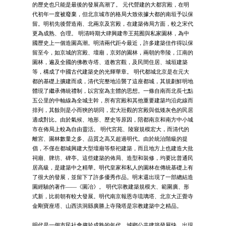
的歷史也只能是最後的發展高潮了。 元代營建的大都宮殿，在明
代初年一度被廢棄，但北京城市的格局大致依據大都的南垣予以保
留。明初先後營造南、北兩京及宮殿，在建築佈局方面，較之宋代
更為成熟、合理。 明清時期大肆興建帝王苑囿與私家園林，為中
國歷史上一個造園高潮。明清兩代距今最近，許多建築佳作得以保
留至今，如京城的宮殿、壇廟，京郊的園林，兩朝的帝陵，江南的
園林，遍及全國的佛教寺塔、道教宮觀，及民間住居、城垣建築
等，構成了中國古代建築史的光輝華章。 明代都城北京是在元大
都的基礎上擴建而成，清代完整地沿襲了這座都城，其規劃鮮明地
體現了繼承傳統禮制，以宮室為主體的思想。一條自南而北長七點
五公里的中軸線為全城主幹，所有宮殿和其他重要建築均沿此線而
排列，其餘則是小而狹的胡同，宏大壯觀的宮殿與低矮灰色的民居
適成對比。由於氣候、地形、歷史等原因，陪都南京和南方中小城
市在佈局上較為自由靈活。 明代宮苑、陵寢規模宏大，而清代的
離宮、園林數量之多、品質之高又超過明代。由於統治階級的提
倡，不僅在都城興建大型壇廟等祭祀建築，而且地方上也建造大批
祠廟、牌坊、碑亭。這些建築的佈局、造型和裝修，均要比普通民
居高級，是建築中之精華。明代皇家和私人的園林在傳統基礎上有
了很大的發展，並留下了許多優秀作品。明末還出現了一部總結造
園經驗的著作——《園冶》。 明代宗教建築規模大、範圍廣、形
式新，比前朝有較大發展。明代南京報恩寺琉璃塔、北京大正覺寺
金剛寶座塔、山西洪洞縣廣勝上寺飛塔是宗教建築中之精品。
明代是一個市民社會趨於成熟的年代，城鄉公共建築發展快，出現