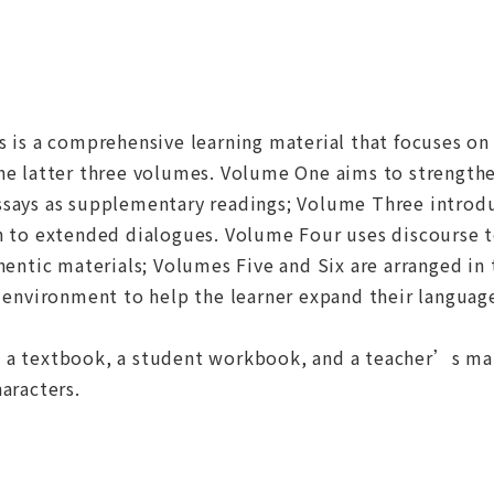
s is a comprehensive learning material that focuses on
the latter three volumes. Volume One aims to strength
ssays as supplementary readings; Volume Three introdu
n to extended dialogues. Volume Four uses discourse t
thentic materials; Volumes Five and Six are arranged in
d environment to help the learner expand their language
 a textbook, a student workbook, and a teacher’s ma
haracters.