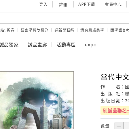
登入
APP下載
會員中心
註冊
站9折券
語言學習ㄅ級分
迎新開鞋祭
清爽肌膚美學
開學語言
誠品獨家
誠品畫廊
活動專區
expo
當代中文
作
者：
出
版
社：
出
版
日
期：
2
刷
誠品聯名
數量