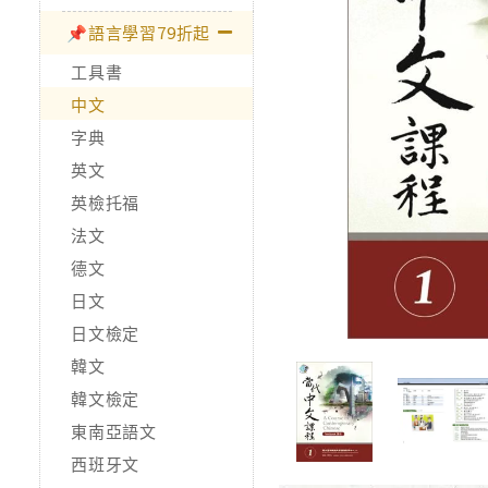
📌語言學習79折起
工具書
中文
字典
英文
英檢托福
法文
德文
日文
日文檢定
韓文
韓文檢定
東南亞語文
西班牙文