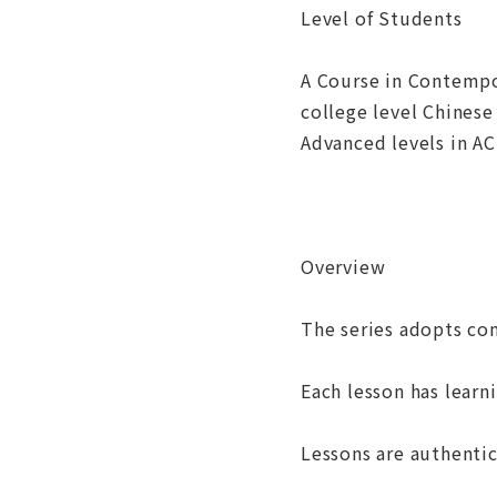
Level of Students
A Course in Contempo
college level Chinese
Advanced levels in A
Overview
The series adopts co
Each lesson has learn
Lessons are authentic 