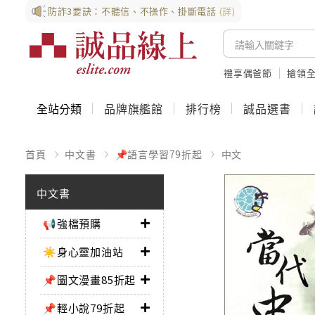
防詐3要訣：不聽信、不操作、掛斷電話
(詳)
禮享偶爸節
搶領全
全站分類
品牌旗艦館
排行榜
誠品選書
首頁
中文書
📌語言學習79折起
中文
中文書
📢強檔預購
☀️身心靈加油站
📌圖文漫畫85折起
📌輕小說79折起