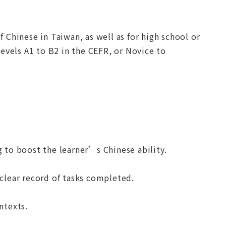
inese in Taiwan, as well as for high school or
evels A1 to B2 in the CEFR, or Novice to
 to boost the learner’s Chinese ability.
 clear record of tasks completed.
ntexts.