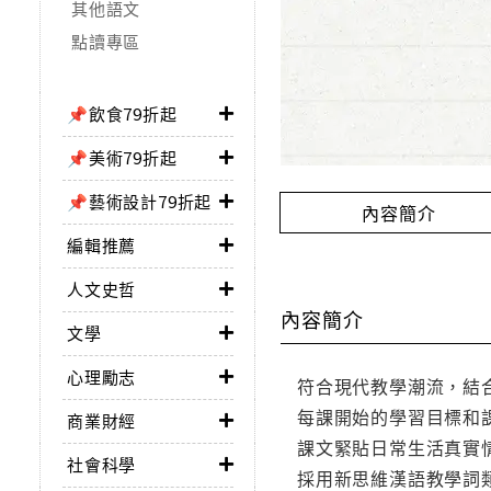
其他語文
點讀專區
📌飲食79折起
📌美術79折起
📌藝術設計79折起
內容簡介
編輯推薦
人文史哲
內容簡介
文學
心理勵志
符合現代教學潮流，結
每課開始的學習目標和
商業財經
課文緊貼日常生活真實
社會科學
採用新思維漢語教學詞