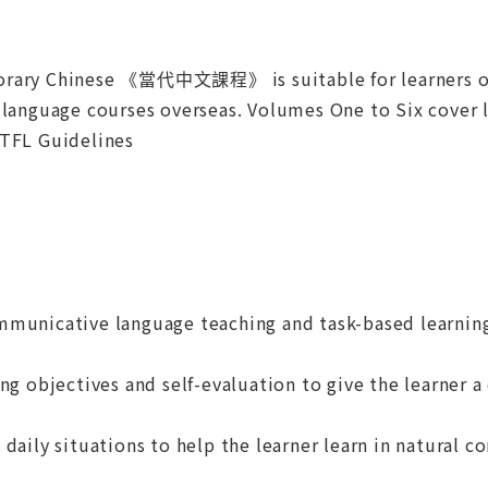
rary Chinese 《當代中文課程》 is suitable for learners of Ch
 language courses overseas. Volumes One to Six cover l
CTFL Guidelines
mmunicative language teaching and task-based learning
ing objectives and self-evaluation to give the learner a
daily situations to help the learner learn in natural co