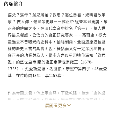
內容簡介
謀父？逼母？弒兄屠弟？誅忠？篡位暴君，或明君改革
家？ 做人難，做皇帝更難－－雍正帝 從登基到駕崩，雍
正帝的傳聞之多，在清代皇帝中排名「第一」。華人世
界最具權威、公信力的雍正研究專家 －－馮爾康，從大
量過去不曾曝光的史料中，抽絲剝繭、全面還原這位謎
樣的歷史人物的真實面貎，概括而又有一定深度地揭示
雍正帝的功業與為人，從多方角度呈現這位深知「為君
難」的盛世皇帝 關於雍正帝清世宗雍正（1678-
1735），姓愛新覺羅，名胤禛，康熙帝第四子。45歲登
基，在位時間13年，享年58歲。
作為帝國之君，他上承康熙，下啟乾隆，奠定「康乾盛
世」。雍正好書法，對雕塑、繪畫有很高的鑑賞能力。
展開看更多
後世對雍正帝的爭議雍正帝寫了「為君難」一匾懸掛於
圓明園中，即日常批閱奏章之殿「勤政親賢殿」；他對