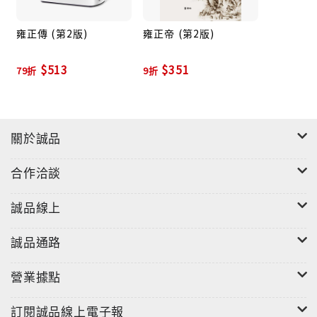
帝；有傑出貢獻的皇帝。
雍正傳 (第2版)
雍正帝 (第2版)
$513
$351
79折
9折
關於誠品
合作洽談
誠品線上
誠品通路
營業據點
訂閱誠品線上電子報