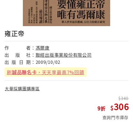
雍正帝
作
者：
馮爾康
出
版
社：
聯經出版事業股份有限公司
出
版
日
期：
2009/10/02
刷
誠品聯名卡
，天天享最高7%回饋
大量採購團購專區
340
306
9
查詢門市庫存