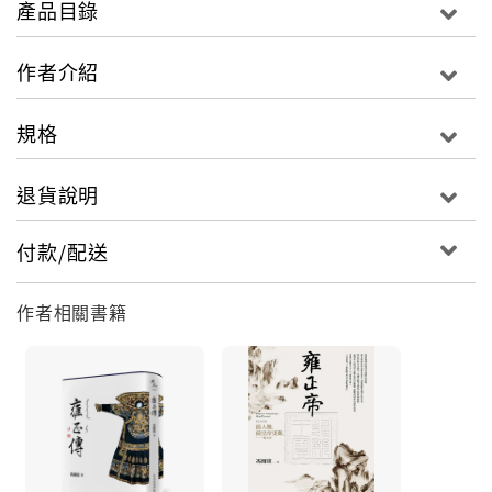
產品目錄
「為君難」思想有著深刻的理解，深知它對君主為人施
政的重要性，並將之視為座右銘，時時刻刻惕勵自己按
作者介紹
照君主的準則去行事，做君主應該做、必須做的事情。
從他向臣工問好與祝願、關懷官員的生活與家屬，賜福
規格
字、荷包等吉祥物，賞賜物品，賞賜醫藥、關懷臣工身
後，這些事情來看，他應該是個勤政愛民的好皇帝，可
怎麼有人批評他是「竊國大盜」？ 雍正有一套獨到的養
退貨說明
身見解，他認為心寬念純，不邪魔外道，心繫國家百
姓，為他們操勞，將自身置之度外，自然就可以心寬體
付款/配送
胖。他喜歡說胖，以胖作為健康指標。
作者相關書籍
雍正的死因是中風？是丹藥中毒？ 雍正帝是中國歷史上
成功的改革家，是清朝的承前啟後者，是傑出帝王。綜
其一生：批寫奏摺最勤、最多的皇帝；接見中下級官員
最多、最認真的皇帝；才華橫溢的皇帝；活得最累的皇
帝；性格多面而鮮明的皇帝；多面人生的皇帝；朝野議
論中心的皇帝；後世有大爭議的皇帝；毀譽交集的皇