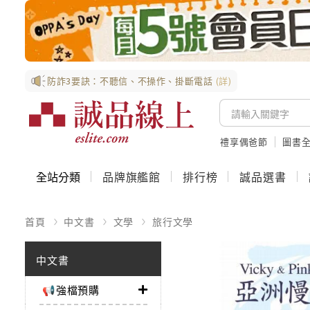
防詐3要訣：不聽信、不操作、掛斷電話
(詳)
禮享偶爸節
圖書全
全站分類
品牌旗艦館
排行榜
誠品選書
首頁
中文書
文學
旅行文學
中文書
📢強檔預購