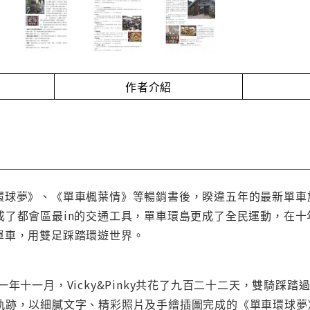
作者介紹
繼《單車環球夢》、《單車楓葉情》等暢銷書後，睽違五年的最新
成了都會區最in的交通工具，單車環島更成了全民運動，在
y騎上單車，用雙足踩踏環遊世界。
一年十一月，Vicky&Pinky共花了九百二十二天，雙騎
軌跡，以細膩文字、精彩照片及手繪插圖完成的《單車環球夢