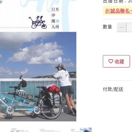
出
版
日
期：
2
刷
誠品聯名
數量
收藏
付款/配送