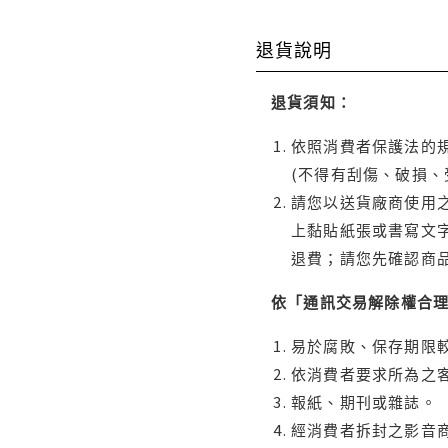
退貨說明
退貨須知：
依照消費者保護法的規
(不得有刮傷、破損、
請您以送貨廠商使用
上黏貼紙張或書寫文
退費；請您先確認商
依「通訊交易解除權合
易於腐敗、保存期限較
依消費者要求所為之客
報紙、期刊或雜誌。
經消費者拆封之影音