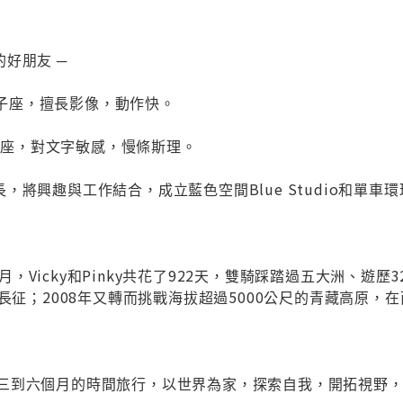
好朋友 ─
型獅子座，擅長影像，動作快。
雙魚座，對文字敏感，慢條斯理。
將興趣與工作結合，成立藍色空間Blue Studio和單車環球夢網
11月，Vicky和Pinky共花了922天，雙騎踩踏過五大洲、遊
里長征；2008年又轉而挑戰海拔超過5000公尺的青藏高原
一年中有三到六個月的時間旅行，以世界為家，探索自我，開拓視