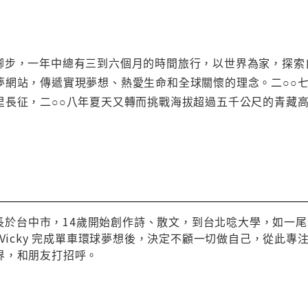
沒有停下腳步，一年中總有三到六個月的時間旅行，以世界為家，
網站，傳遞實現夢想、熱愛生命和全球關懷的理念。二○○七年夏
里長征，二○○八年夏天又轉而挑戰海拔超過五千公尺的青藏
生成長於台中市，14歲開始創作詩、散文，到台北唸大學，如
 Vicky 完成單車環球夢想後，決定不顧一切做自己，從此
界，和朋友打招呼。