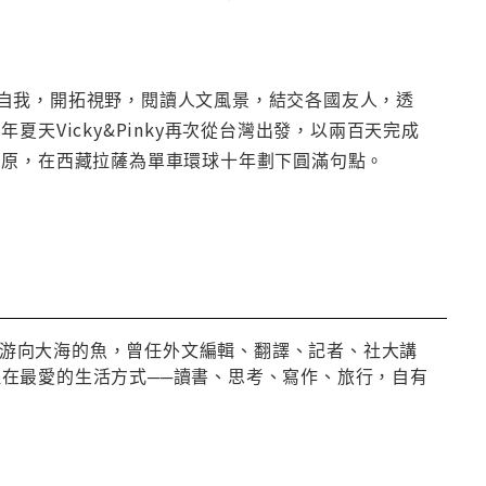
探索自我，開拓視野，閱讀人文風景，結交各國友人，透
天Vicky&Pinky再次從台灣出發，以兩百天完成
高原，在西藏拉薩為單車環球十年劃下圓滿句點。
一尾游向大海的魚，曾任外文編輯、翻譯、記者、社大講
專注在最愛的生活方式──讀書、思考、寫作、旅行，自有