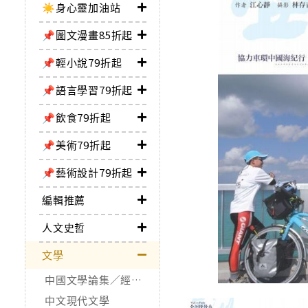
☀️身心靈加油站
📌圖文漫畫85折起
📌輕小說79折起
📌語言學習79折起
📌飲食79折起
📌美術79折起
📌藝術設計79折起
編輯推薦
人文史哲
文學
中國文學論集／經典作品
中文現代文學