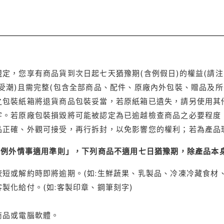
定，您享有商品貨到次日起七天猶豫期(含例假日)的權益(請
受潮)且需完整(包含全部商品、配件、原廠內外包裝、贈品及所
之包裝紙箱將退貨商品包裝妥當，若原紙箱已遺失，請另使用其
字。若原廠包裝損毀將可能被認定為已逾越檢查商品之必要程度，
品正確、外觀可接受，再行拆封，以免影響您的權利；若為產品
理例外情事適用準則」，下列商品不適用七日猶豫期，除產品本
短或解約時即將逾期。(如:生鮮蔬果、乳製品、冷凍冷藏食材、
製化給付。(如:客製印章、鋼筆刻字)
商品或電腦軟體。