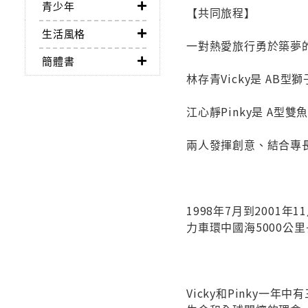
青少年
【共同旅程】
生活風格
一對熱愛旅行勇於築夢的
簡體書
林存青Vicky是 AB
江心靜Pinky是 A型
兩人發揮創意、結合專長，
1998年7月到2001年
力車環中國海5000公
Vicky和Pinky