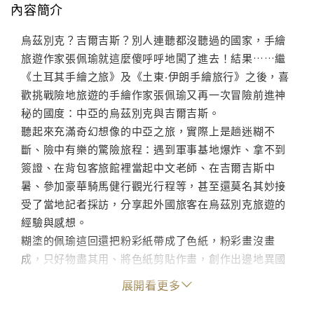
內容簡介
烏茲別克？吉爾吉斯？別人連聽都沒聽過的國家，手繪
旅遊作家張佩瑜就這麼傻呼呼地闖了進去！結果……繼
《土耳其手繪之旅》及《土東‧伊朗手繪旅行》之後，喜
歡挑戰險地旅遊的手繪作家張佩瑜又再一次冒險前進神
秘的國度：中亞的烏茲別克與吉爾吉斯。
聽起來充滿奇幻想像的中亞之旅，實際上是趟迷糊不
斷、險中有樂的驚險旅程：遇到軍事基地爆炸、拿不到
簽證、在背包客旅館裡當起中文老師、在吉爾吉斯中
暑、參加豪華騎馬健行觀光行程等，甚至還莫名其妙接
受了當地記者採訪，分享起外國旅客在烏茲別克旅遊的
經驗與感想。
糊塗的佩瑜這回還把粉彩紙帶成了色紙，粉彩畫沒畫
成，只好物盡其用、將色紙剪貼作畫，創作出邊地異國
的風格；色鉛筆的樸拙筆觸、淡淡的水彩，不管是黃沙
展開看更多
滾滾的中亞絲路古城、或是天山上晨霧迷濛的高山湖
泊，都躍然紙上。最令人驚喜的應該是頗具民俗風的顏