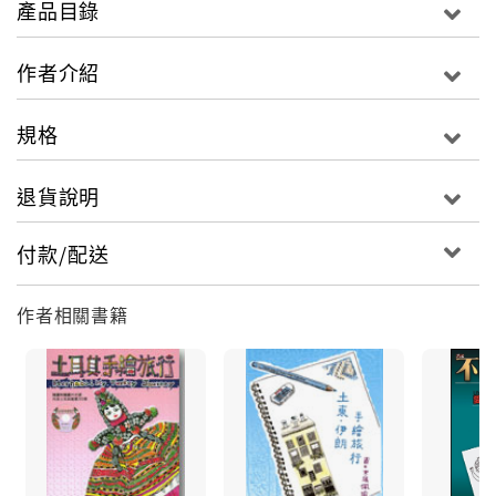
產品目錄
色、花紋，在傳統建築的牆壁上、當地居民的衣著上、
飾品上……，佩瑜秉持「手感精神」畫下許多傳統工藝
作者介紹
匠師的「手感作品」，本書的封面十足地「民族風」，
設計構想即是來自中亞傳統刺繡圖紋。
規格
地點也許偏僻，生活水平或許不高，一支筆、一本日記
本，再加上隨性的旅遊態度，儍人有儍福的佩瑜總是能
退貨說明
玩出最有創意、最精彩的險地之旅！
付款/配送
作者相關書籍