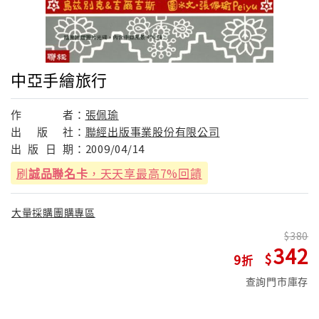
中亞手繪旅行
作
者：
張佩瑜
出
版
社：
聯經出版事業股份有限公司
出
版
日
期：
2009/04/14
刷
誠品聯名卡
，天天享最高7%回饋
大量採購團購專區
380
342
9
查詢門市庫存