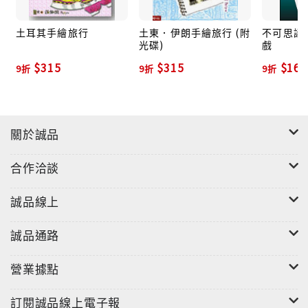
土耳其手繪旅行
土東．伊朗手繪旅行 (附
不可思議
光碟)
戲
$315
$315
$162
9折
9折
9折
關於誠品
合作洽談
誠品線上
誠品通路
營業據點
訂閱誠品線上電子報