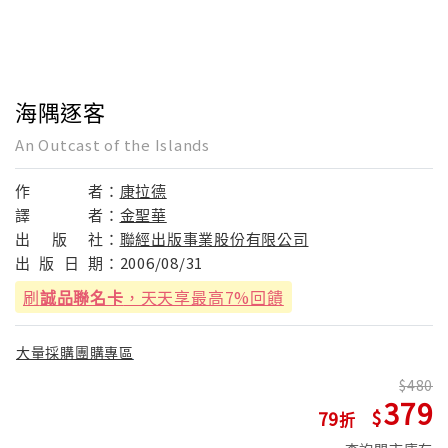
海隅逐客
An Outcast of the Islands
作
者：
康拉德
譯
者：
金聖華
出
版
社：
聯經出版事業股份有限公司
出
版
日
期：
2006/08/31
刷
誠品聯名卡
，天天享最高7%回饋
大量採購團購專區
480
379
79