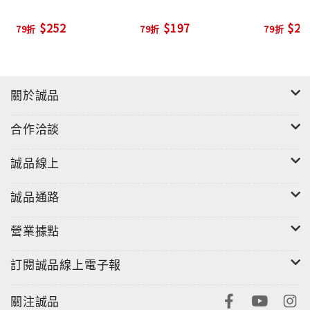
康拉德出生在帝俄佔領下的波蘭，十七歲到法國開始當
$252
$197
$22
79折
79折
79折
水手，後轉到英國船上服務，並取得船長資格，且入籍
英國。多年的航海生涯，累積成為他日後寫作的題材。
康拉德筆下的人物形象，多半是墮落或失敗的英雄、貪
婪而無能的殖民者。作品內容對殖民者的貪婪墮落有深
關於誠品
刻的觀察；同時也描寫對冒險生活的浪漫憧憬，並在作
品中呈現歐亞民族與文化間複雜傾軋的關係。
合作洽談
誠品線上
■譯者簡介
誠品通路
營業據點
金聖華
訂閱誠品線上電子報
原籍浙江省上虞縣，香港崇基學院英文系畢業，華盛頓
大學碩士及巴黎大學博士。曾任香港翻譯學會會長，香
關注誠品