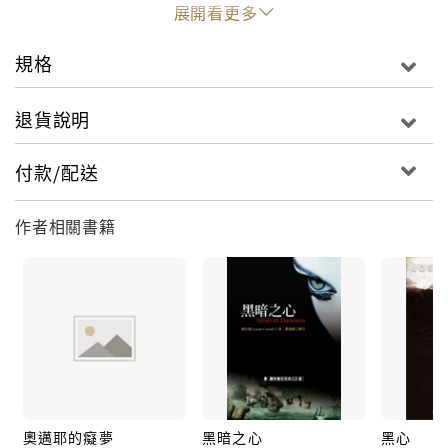
的人物——奧邁耶的丈人林格船長——為中心，所鋪衍
展開看更多
出來的二部曲。也是他的第一個長篇小說。
規格
退貨說明
■作者簡介
付款/配送
康拉德（JOSEPH CONRAD, 1857-1924）
作者相關書籍
擅長描寫海洋文學的英國小說家。他用二十年的時間體
驗海洋人生，再用三十年的時間開創文學生涯。所寫的
作品：《吉姆爺》(Lord Jim)、《黑心》(Heart of
Darkness，或譯《黑暗的心》)、《救援》(The
Rescue，或譯《拯救》)、《我們的人》(Nostromo或
譯《諾斯楚摩》)入選二十世紀百大英文小說。著名的批
評家李維斯（F. R. LEAVIS, 1895-1978）更將他列在英
國小說家的前四名之內。
奧邁耶的癡夢
黑暗之心
黑心