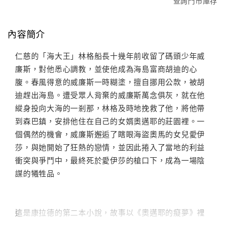
查詢門市庫存
內容簡介
仁慈的「海大王」林格船長十幾年前收留了碼頭少年威
廉斯，對他悉心調教，並使他成為海島富商胡迪的心
腹。春風得意的威廉斯一時糊塗，擅自挪用公款，被胡
迪趕出海島。遭受眾人背棄的威廉斯萬念俱灰，就在他
縱身投向大海的一剎那，林格及時地挽救了他，將他帶
到森巴鎮，安排他住在自己的女婿奧邁耶的莊園裡。一
個偶然的機會，威廉斯邂逅了瞎眼海盜奧馬的女兒愛伊
莎，與她開始了狂熱的戀情，並因此捲入了當地的利益
衝突與爭鬥中，最終死於愛伊莎的槍口下，成為一場陰
謀的犧牲品。
這是康拉德的第二本小說，故事以《奧邁耶的癡夢》裡