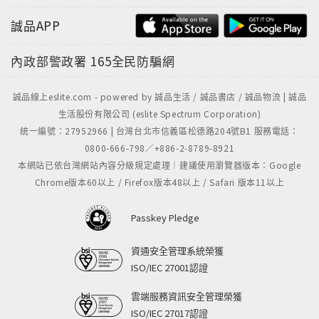
港中文大學翻譯系教授暨系主任，文學院副院長，中文
大學校董，新亞書院校董及香港雙語法例諮詢委員會委
誠品APP
員。現任香港中文大學翻譯系講座教授、中國翻譯工作
者協會理事等。著作多種，如《橋畔閒眺》、《打開一
內政部警政署
165全民防騙網
扇門》、《一道清流》、《英譯中：英漢翻譯概論》、
《橋畔譯談：翻譯散論八十篇》、《因難見巧：名家翻
誠品線上eslite.com - powered by 誠品生活 / 誠品書店 / 誠品物流 | 誠品
譯經驗談》、《春來第一燕》等；譯作如麥克勒絲的
生活股份有限公司 (eslite Spectrum Corporation)
《小酒館的悲歌》、康拉德的《海隅逐客》等。
統一編號：27952966 | 台灣台北市信義區松德路204號B1 服務電話：
0800-666-798／+886-2-8789-8921
本網站已依台灣網站內容分級規定處理｜建議使用瀏覽器版本：Google
Chrome版本60以上 / Firefox版本48以上 / Safari 版本11以上
Passkey Pledge
資通安全管理系統榮獲
ISO/IEC 27001認證
雲端服務資訊安全管理榮獲
ISO/IEC 27017認證