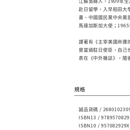
江蘇吳縣人，1909年
赴日留學，入早稻田大
書、中國國民黨中央黨部
馬達加斯加大使；196
譯著有《主宰美國命運
曾當過駐日使臣，自己
表在《中外雜誌》，隨
規格
誠品貨碼 / 268010230
ISBN13 / 9789570829
ISBN10 / 957082929X