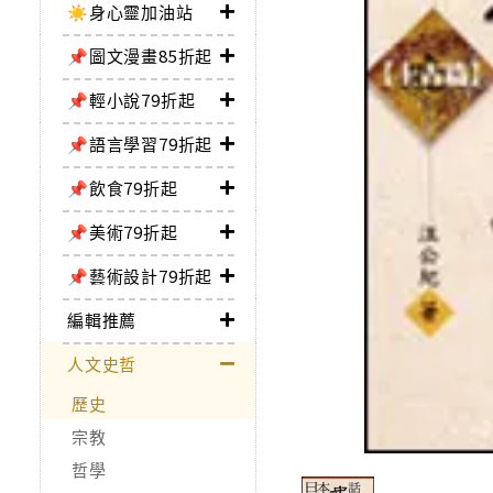
☀️身心靈加油站
📌圖文漫畫85折起
📌輕小說79折起
📌語言學習79折起
📌飲食79折起
📌美術79折起
📌藝術設計79折起
編輯推薦
人文史哲
歷史
宗教
哲學