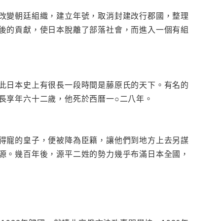
改變朝廷組織，建立年號，取消封建改行郡國，整理
後的貢獻，使日本脫離了部落社會，而進入一個有組
此日本史上有很長一段時間是藤原氏的天下。有名的
長享年六十二歲，他死於西曆一○二八年。
得寵的皇子，便被降為臣籍，讓他們到地方上去另謀
源。幾百年後，源平二姓的勢力幾乎布滿日本全國，