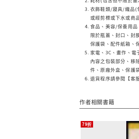
耗材(包含但不限於墨
衣飾鞋類/寢具/織品
或經剪標或下水或商
食品、美容/保養用
限於瓶蓋、封口、封膜
保護袋、配件紙箱、
家電、3C、畫作、
內容之包裝部分、移除
件、原廠外盒、保護
退貨程序請參閱【客
作者相關書籍
79折