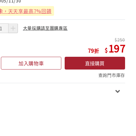
005/11/30
卡
，天天享最高7%回饋
大量採購請至團購專區
250
197
79
加入購物車
直接購買
查詢門市庫存