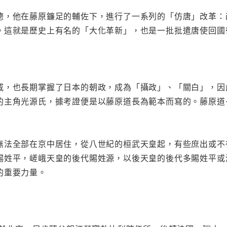
德，他在藤原鐮足的輔佐下，進行了一系列的「仿唐」改革：
。這就是歷史上有名的「大化革新」，也是一批批遣唐使回國
戚，也長期掌握了日本的朝政，成為「攝政」、「關白」，因
的主角光源氏，據考證便是以藤原道長為範本而寫的。藤原道
無法全部在京中居住，從八世紀的桓武天皇起，有些庶出或不
賜姓平，嵯峨天皇的後代賜姓源，以後天皇的後代多賜姓平或
的重要力量。