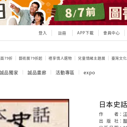
登入
APP下載
會員中心
註冊
面79折
藝術展79折起
禮享情人選物
兒童情緒主題展
臺灣文化
誠品獨家
誠品畫廊
活動專區
expo
日本史話
作
者：
出
版
社：