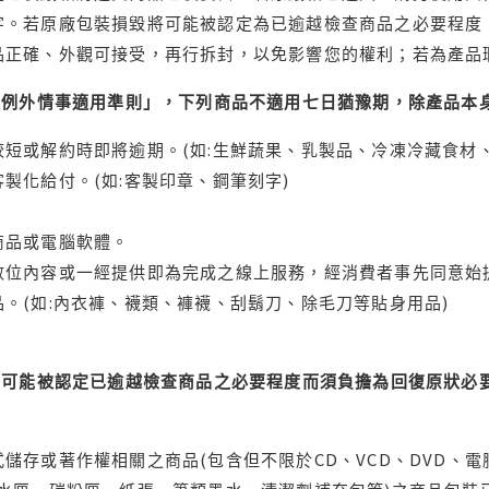
字。若原廠包裝損毀將可能被認定為已逾越檢查商品之必要程度，
品正確、外觀可接受，再行拆封，以免影響您的權利；若為產品
理例外情事適用準則」，下列商品不適用七日猶豫期，除產品本
短或解約時即將逾期。(如:生鮮蔬果、乳製品、冷凍冷藏食材、
製化給付。(如:客製印章、鋼筆刻字)
商品或電腦軟體。
位內容或一經提供即為完成之線上服務，經消費者事先同意始提
。(如:內衣褲、襪類、褲襪、刮鬍刀、除毛刀等貼身用品)
可能被認定已逾越檢查商品之必要程度而須負擔為回復原狀必要
儲存或著作權相關之商品(包含但不限於CD、VCD、DVD、電