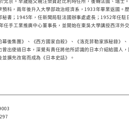
生於北京。早歲隨父親汪榮寶赴比利時任所，後轉法國、瑞士。1
學預科，兩年後升入大學部政治經濟系，1933年畢業返國。
秘書；1945年，任新聞局駐法國辦事處處長；1952年任駐日
5年任手工業推廣中心董事長，並開始在東吳大學講授西洋外交
的幕後集團》、《西方國家自殺》、《洛克菲勒家族秘錄》、
也曾出使過日本，深覺有責任將他所認識的日本介紹給國人，
後並擴充改寫而成為《日本史話》。
9003
297