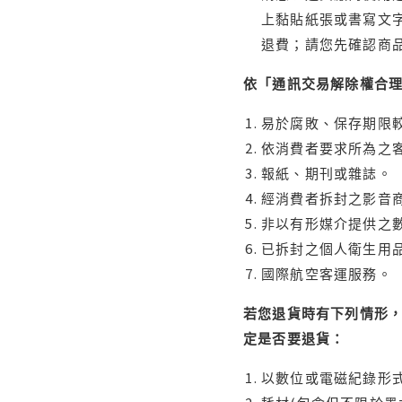
上黏貼紙張或書寫文
退費；請您先確認商
依「通訊交易解除權合
易於腐敗、保存期限較
依消費者要求所為之客
報紙、期刊或雜誌。
經消費者拆封之影音
非以有形媒介提供之數
已拆封之個人衛生用品
國際航空客運服務。
若您退貨時有下列情形，
定是否要退貨：
以數位或電磁紀錄形式