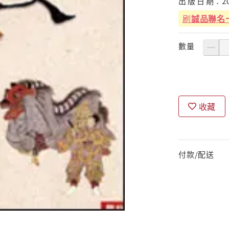
出
版
日
期：
2
刷
誠品聯名
數量
收藏
付款/配送