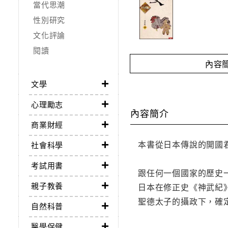
當代思潮
性別研究
文化評論
閱讀
內容
文學
心理勵志
內容簡介
商業財經
本書從日本傳說的開國
社會科學
考試用書
跟任何一個國家的歷史
親子教養
日本在修正史《神武紀
聖德太子的攝政下，確
自然科普
醫學保健