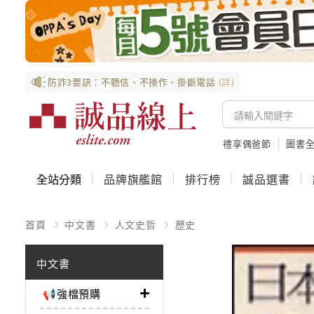
防詐3要訣：不聽信、不操作、掛斷電話
(詳)
禮享偶爸節
圖書全
全站分類
品牌旗艦館
排行榜
誠品選書
首頁
中文書
人文史哲
歷史
中文書
📢強檔預購