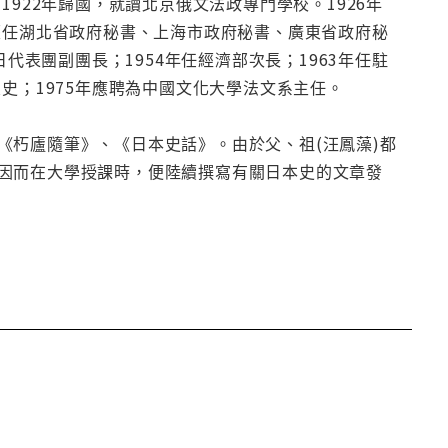
922年歸國，就讀北京俄文法政專門學校。1926年
歷任湖北省政府秘書、上海市政府秘書、廣東省政府秘
代表團副團長；1954年任經濟部次長；1963年任駐
史；1975年應聘為中國文化大學法文系主任。
《朽廬隨筆》、《日本史話》。由於父、祖(汪鳳藻)都
因而在大學授課時，便陸續撰寫有關日本史的文章發