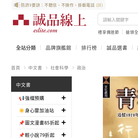
防詐3要訣：不聽信、不操作、掛斷電話
(詳)
禮享偶爸節
搶領全
全站分類
品牌旗艦館
排行榜
誠品選書
首頁
中文書
社會科學
政治
中文書
📢強檔預購
☀️身心靈加油站
📌圖文漫畫85折起
📌輕小說79折起