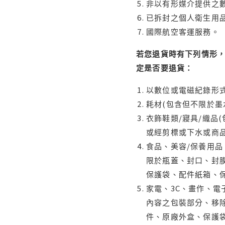
非以有形媒介提供之數
已拆封之個人衛生用品
國際航空客運服務。
若您退貨時有下列情形，
定是否要退貨：
以數位或電磁紀錄形式
耗材(包含但不限於墨
衣飾鞋類/寢具/織品
或經剪標或下水或商
食品、美容/保養用
限於瓶蓋、封口、封膜
保護袋、配件紙箱、
家電、3C、畫作、
內容之包裝部分、移除
件、原廠外盒、保護