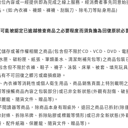
位內容或一經提供即為完成之線上服務，經消費者事先同意始提
。(如:內衣褲、襪類、褲襪、刮鬍刀、除毛刀等貼身用品)
可能被認定已逾越檢查商品之必要程度而須負擔為回復原狀必要
儲存或著作權相關之商品(包含但不限於CD、VCD、DVD、電
水匣、碳粉匣、紙張、筆類墨水、清潔劑補充包等)之商品包裝已
(包含但不限於衣褲、鞋子、襪子、泳裝、床單、被套、填充玩具
品有不可回復之髒污或磨損痕跡。
品、內衣褲等消耗性或個人衛生用品、商品銷售頁面上特別載明之
等接觸商品內容之包裝部分)或已非全新狀態(外觀有刮傷、破
保麗龍、隨貨文件、贈品等)。
電子閱讀器等商品，除商品本身有瑕疵外，退回之商品已拆封(除
封條、拆除吊牌、拆除貼膠或標籤等情形)或已非全新狀態(外
袋、配件紙箱、保麗龍、隨貨文件、贈品等)。