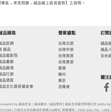
服專區→常見問題→誠品線上退貨退款】之說明。
誠品通路
營業據點
訂閱
誠品官網
台灣北部
誠品
迷
誠品
台灣中部
誠品
誠品電影院
台灣南部
全台
誠品畫廊
台灣東部
誠品展演
香港
誠品行旅
蘇州
關注
誠品酒窖
東京
誠品文化藝術基金會
吉隆坡
- powered by 誠品生活 / 誠品書店 / 誠品物流 | 誠品生活股份有限公司 (eslite Spect
52966 | 台灣台北市信義區松德路204號B1 服務電話：0800-666-798／+886-2-