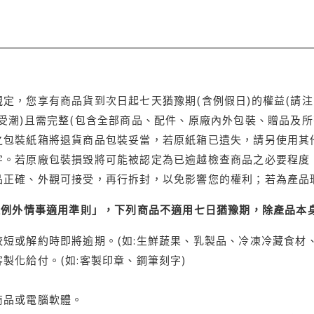
定，您享有商品貨到次日起七天猶豫期(含例假日)的權益(請
受潮)且需完整(包含全部商品、配件、原廠內外包裝、贈品及所
之包裝紙箱將退貨商品包裝妥當，若原紙箱已遺失，請另使用其
字。若原廠包裝損毀將可能被認定為已逾越檢查商品之必要程度，
品正確、外觀可接受，再行拆封，以免影響您的權利；若為產品
理例外情事適用準則」，下列商品不適用七日猶豫期，除產品本
短或解約時即將逾期。(如:生鮮蔬果、乳製品、冷凍冷藏食材、
製化給付。(如:客製印章、鋼筆刻字)
商品或電腦軟體。