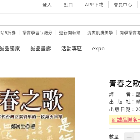
登入
APP下載
會員中心
註冊
站9折券
語言學習ㄅ級分
迎新開鞋祭
清爽肌膚美學
開學語言
誠品獨家
誠品畫廊
活動專區
expo
青春之
譯
者：
出
版
社：
出
版
日
期：
2
刷
誠品聯名
數量