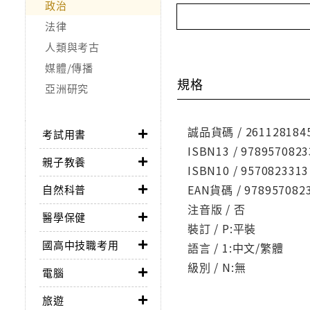
政治
法律
人類與考古
媒體/傳播
規格
亞洲研究
誠品貨碼 / 261128184
考試用書
ISBN13 / 9789570823
親子教養
ISBN10 / 9570823313
EAN貨碼 / 978957082
自然科普
注音版 / 否
醫學保健
裝訂 / P:平裝
國高中技職考用
語言 / 1:中文/繁體
級別 / N:無
電腦
旅遊