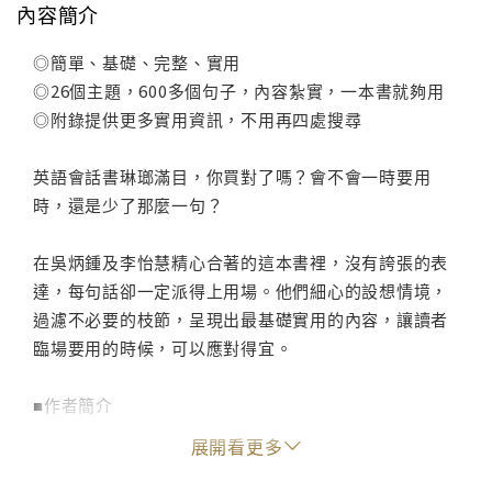
內容簡介
◎簡單、基礎、完整、實用
◎26個主題，600多個句子，內容紮實，一本書就夠用
◎附錄提供更多實用資訊，不用再四處搜尋
英語會話書琳瑯滿目，你買對了嗎？會不會一時要用
時，還是少了那麼一句？
在吳炳鍾及李怡慧精心合著的這本書裡，沒有誇張的表
達，每句話卻一定派得上用場。他們細心的設想情境，
過濾不必要的枝節，呈現出最基礎實用的內容，讓讀者
臨場要用的時候，可以應對得宜。
■作者簡介
吳炳鍾
展開看更多
曾執教台灣大學、政治大學、輔仁大學，是國內最早推
動英語教學的功臣，也是台灣電視史上主持英語教學節