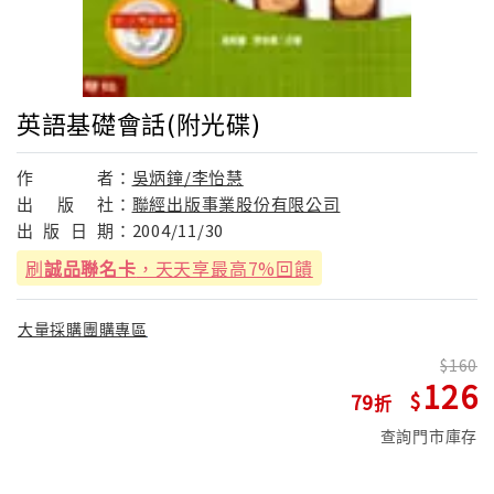
英語基礎會話(附光碟)
作
者：
吳炳鐘/李怡慧
出
版
社：
聯經出版事業股份有限公司
出
版
日
期：
2004/11/30
刷
誠品聯名卡
，天天享最高7%回饋
大量採購團購專區
160
126
79
查詢門市庫存