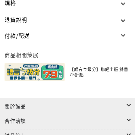
規格
目的第一人。曾編輯辭典及電子辭典，受到當代年輕學
子的歡迎。
退貨說明
吳教授一生著作豐富，聯經出版公司予以整理，出版
「吳炳鍾英語教室系列」。繼《英語發音》之後，將陸
付款/配送
續推出《英文Q&A》、《英語基礎會話600》、《英文
文法》等作品。
商品相關策展
李怡慧
【語言ㄅ級分】聯經出版 雙書
美國加州洛杉磯藝術中心設計學院畢業，加州州立大學
75折起
柏克萊分校工業設計學院環境設計系研究。曾任英語版
期刊翻譯/編輯/校對、技術學院應用外語系英文講師、
商業機構英文講師。對醫學，音樂，藝術，電影有特殊
興趣與深入了解。
關於誠品
合作洽談