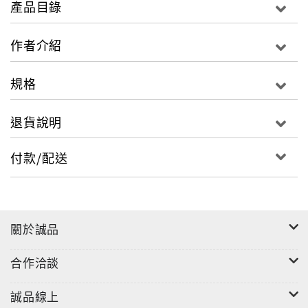
產品目錄
「我是誰？」），其試圖尋求台灣文化特質與自我之根
源。於2005年前後之台灣游蜉系列，可謂反映萬物之無
作者介紹
常觀、生命之困頓與飄泊、自然與物質世界之危脆與流
轉，以及在存在之不安感下，顯示台灣人之真誠、質
規格
樸、毅力與生命強度。
退貨說明
鄭建昌鎖具當代藝術精神性品質，其對意義探尋與表
現，呈現藝術深度、廣度與高度，反映當代台灣藝術之
付款/配送
心靈，其理念與作品在台灣藝術界具獨特之價值。其不
僅真正落實社會藝術教育之理想，實亦展現21世紀中，
超越現代與後現代之藝術家之角色與使命，同時其不僅
以大自然為師，亦能以己為師，顯示「天人合一」之真
關於誠品
義與時代啟示。
合作洽談
誠品線上