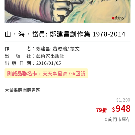
山．海．岱員: 鄭建昌創作集 1978-2014
作
者：
鄭建昌; 蕭瓊瑞/ 撰文
出
版
社：
藝術家出版社
出
版
日
期：
2016/01/05
刷
誠品聯名卡
，天天享最高7%回饋
大量採購團購專區
1,200
948
79
查詢門市庫存