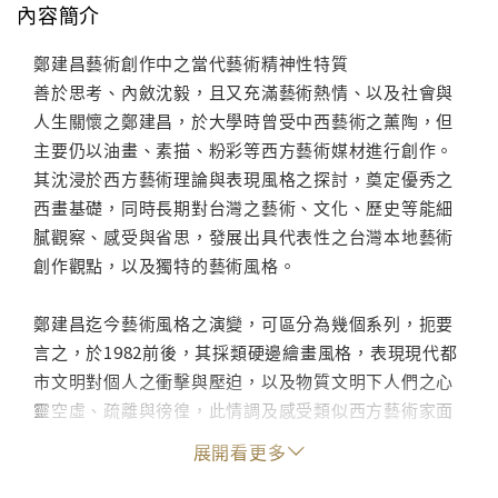
內容簡介
鄭建昌藝術創作中之當代藝術精神性特質
善於思考、內斂沈毅，且又充滿藝術熱情、以及社會與
人生關懷之鄭建昌，於大學時曾受中西藝術之薰陶，但
主要仍以油畫、素描、粉彩等西方藝術媒材進行創作。
其沈浸於西方藝術理論與表現風格之探討，奠定優秀之
西畫基礎，同時長期對台灣之藝術、文化、歷史等能細
膩觀察、感受與省思，發展出具代表性之台灣本地藝術
創作觀點，以及獨特的藝術風格。
鄭建昌迄今藝術風格之演變，可區分為幾個系列，扼要
言之，於1982前後，其採類硬邊繪畫風格，表現現代都
市文明對個人之衝擊與壓迫，以及物質文明下人們之心
靈空虛、疏離與徬徨，此情調及感受類似西方藝術家面
對現代社會之敏銳反映。同時鄭建昌於1990-1999年間
展開看更多
之「台灣山海經」系列，其探討實涉及文化認同之問題
（如「我的文化是什麼？」）與自我認同之問題（如