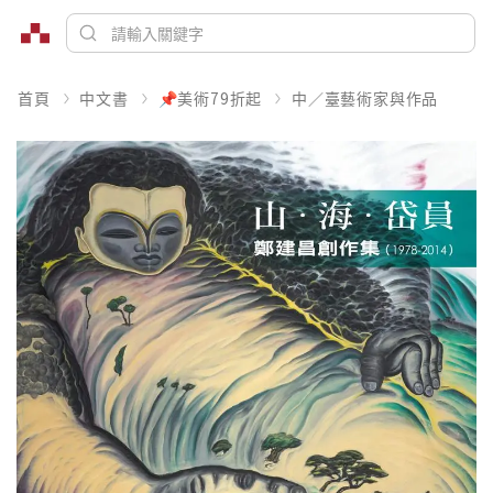
首頁
中文書
📌美術79折起
中／臺藝術家與作品