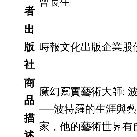
曾長生
者
出
版
時報文化出版企業股
社
商
魔幻寫實藝術大師:
品
──波特羅的生涯與
描
家，他的藝術世界有
述