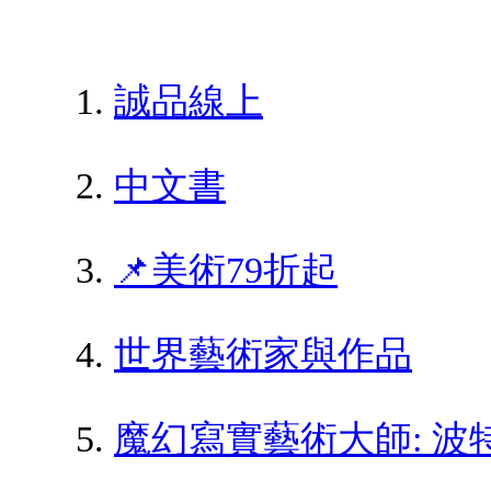
誠品線上
中文書
📌美術79折起
世界藝術家與作品
魔幻寫實藝術大師: 波