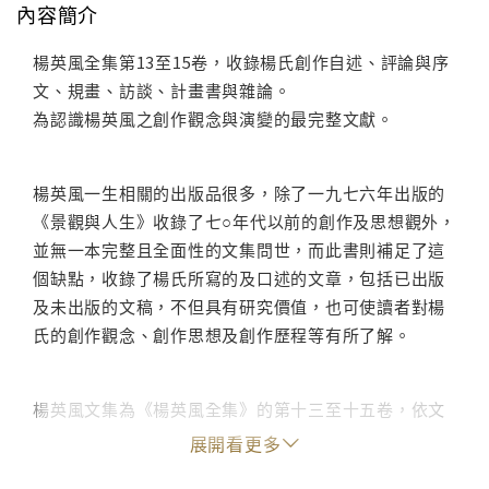
內容簡介
楊英風全集第13至15卷，收錄楊氏創作自述、評論與序
文、規畫、訪談、計畫書與雜論。
為認識楊英風之創作觀念與演變的最完整文獻。
楊英風一生相關的出版品很多，除了一九七六年出版的
《景觀與人生》收錄了七○年代以前的創作及思想觀外，
並無一本完整且全面性的文集問世，而此書則補足了這
個缺點，收錄了楊氏所寫的及口述的文章，包括已出版
及未出版的文稿，不但具有研究價值，也可使讀者對楊
氏的創作觀念、創作思想及創作歷程等有所了解。
楊英風文集為《楊英風全集》的第十三至十五卷，依文
章的性質分成六類：創作自述、序‧評論、作品與規畫、
展開看更多
訪談、計畫書及雜論。