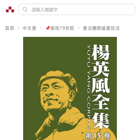
首頁
中文書
📌美術79折起
書法雕塑繪畫技法