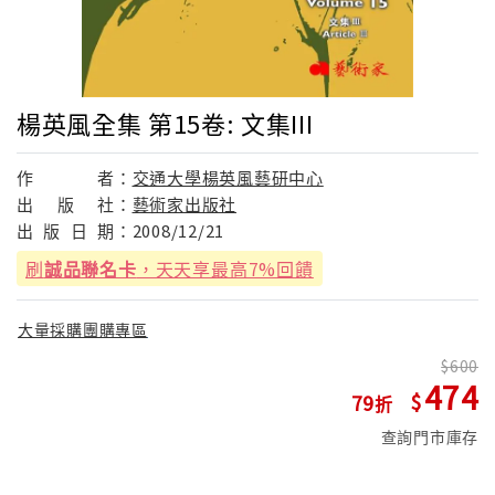
楊英風全集 第15卷: 文集III
作
者：
交通大學楊英風藝研中心
出
版
社：
藝術家出版社
出
版
日
期：
2008/12/21
刷
誠品聯名卡
，天天享最高7%回饋
大量採購團購專區
600
474
79
查詢門市庫存