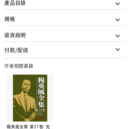
此卷收錄「雜論」及「計畫書」兩大類。「雜論」是收
產品目錄
錄無法歸類至其他類別的文章，共計一○四篇。內容雖然
多且雜，但仔細閱讀仍可發現其中較多的是對於賞石、
規格
雷射藝術、佛教藝術、手工藝和中國美學或中國文化的
論述。這些文章依年代編排，大致可以看出楊英風在不
退貨說明
同階段所關注的重要議題。
付款/配送
此外，也可在收錄文章中看出楊英風平日除了埋首創作
作者相關書籍
之外，還非常關心與藝術相關的話題，並終身致力於推
動景觀藝術，希望用藝術改善生活環境、讓人類生活得
更美好而努力。「計畫書」則包括楊英風所寫的規畫草
案、規畫構想和建議書等，並扣除掉與第6－12卷景觀
規畫重複的文章，共計十八篇。
楊英風一直對創辦藝術相關的學校或科系很熱衷，從
「呦呦藝院構想草案」、「輔仁大學文學院美術工程學
楊英風全集 第17卷: 究