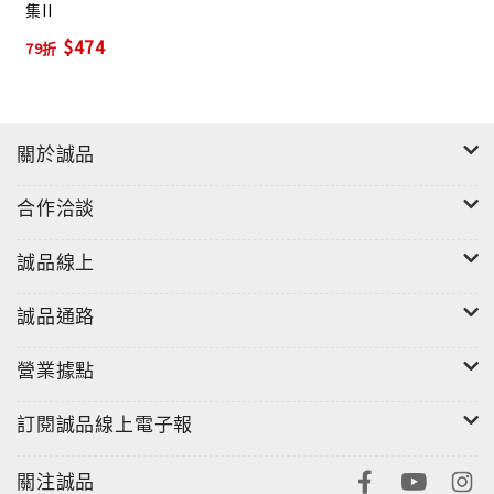
系規劃草案」、「中國雕塑景觀學校擬議」等篇即可得
集II
知，而後來更是致力於美國加州萬佛城法界大學新望藝
$474
79折
術學院的規畫，只可惜這些規畫都因種種原因而無法實
現，但藉由這些計畫書讓我們得知一位藝術家想要創辦
學校，並推廣藝術、作育英才的宏願。
關於誠品
而「東部生活空間開發的起點」、「未來美麗的新加
合作洽談
坡」、「高雄之愛－－洪都山公眾景觀建設之建言」等
篇，則關於地方建設或發展的建議書。此外還收錄一些
誠品線上
關於美術館、雕塑公園或藝術中心的建議書。
誠品通路
營業據點
訂閱誠品線上電子報
關注誠品