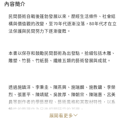
內容簡介
民間藝術自戰後蓬勃發展以來，歷經生活條件、社會結
構與價值觀的改變，至70年代逐漸沒落，80年代才在立
法保護與民間努力下逐漸復甦。
本書以保存和鼓勵民間藝術為出發點，拾綴包括木雕、
雕塑、竹藝、竹紙藝、纖維五類的藝術發展與成就。
透過施鎮洋、李秉圭、陳燕興、施瑞麟、施教鏞、李榮
烈、張憲平、陳靖賦、吳敦厚、陳朝宗、陳瑞惠、呂美
員等創作者的學藝歷程、藝術風格和其取材特性，以系
統性的整理作為日後相關研究的基礎。
展開看更多