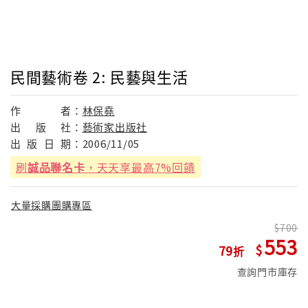
民間藝術卷 2: 民藝與生活
作
者：
林保堯
出
版
社：
藝術家出版社
出
版
日
期：
2006/11/05
刷
誠品聯名卡
，天天享最高7%回饋
大量採購團購專區
700
553
79
查詢門市庫存