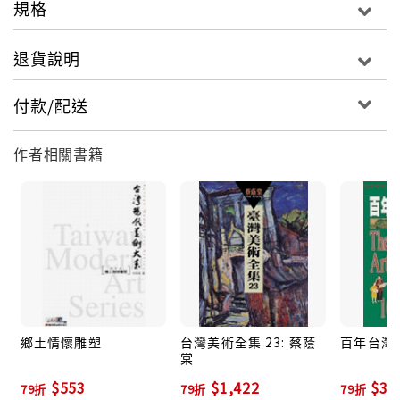
規格
退貨說明
付款/配送
作者相關書籍
鄉土情懷雕塑
台灣美術全集 23: 蔡蔭
百年台灣
棠
$553
$1,422
$39
79折
79折
79折