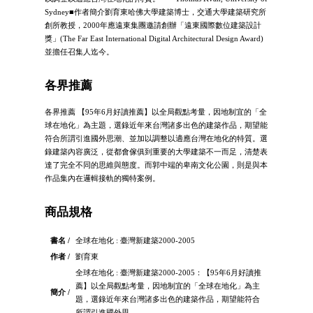
Sydney■作者簡介劉育東哈佛大學建築博士，交通大學建築研究所
創所教授，2000年應遠東集團邀請創辦「遠東國際數位建築設計
獎」(The Far East International Digital Architectural Design Award)
並擔任召集人迄今。
各界推薦
各界推薦 【95年6月好讀推薦】以全局觀點考量，因地制宜的「全
球在地化」為主題，選錄近年來台灣諸多出色的建築作品，期望能
符合所謂引進國外思潮、並加以調整以適應台灣在地化的特質。選
錄建築內容廣泛，從都會傢俱到重要的大學建築不一而足，清楚表
達了完全不同的思維與態度。而郭中端的卑南文化公園，則是與本
作品集內在邏輯接軌的獨特案例。
商品規格
書名 /
全球在地化 : 臺灣新建築2000-2005
作者 /
劉育東
全球在地化 : 臺灣新建築2000-2005：【95年6月好讀推
薦】以全局觀點考量，因地制宜的「全球在地化」為主
簡介 /
題，選錄近年來台灣諸多出色的建築作品，期望能符合
所謂引進國外思