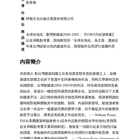
劉育東
者
出
版
時報文化出版企業股份有限公司
社
商
全球在地化 : 臺灣新建築2000-2005：【95年6月好讀推薦】
品
以全局觀點考量，因地制宜的「全球在地化」為主題，選錄近
描
年來台灣諸多出色的建築作品，期望能符合所謂引進國外思
述
內容簡介
內容簡介 新台灣建築則建立在有深度智慧本質的基礎之上，這種
基礎在群體文化的下意識中支持著傳統的作為，同時又帶著特定的
知識態度。台灣新建築2000-2005中的作品，特別表現形體與意義
的結合，表達出一種思想與感受的新興文化。這些作品顯示了大量
的建築手法，設計師的熱情與才能也同時表露無疑。當讀者閱讀此
書時絕對能夠體驗其中的激動、熱情、內涵與新發現。縱使讀者無
法在單一作品中一窺建築完整的豐厚力量，但不難從其中的紮實與
創意手法看出，將來必有經典之作由此而生。－－William Porter,
FAIA(美國建築師協會會士)這本作品集的標題全球在地化(意指既
從全局觀點考量又要因地制宜)，無疑是一項能引起多方熱烈討論
的課題。所收錄的作品期望能夠符合所謂的引進國外新思潮、並加
以調整以適應台灣在地化的特質。－－Thomas Kvan, University of