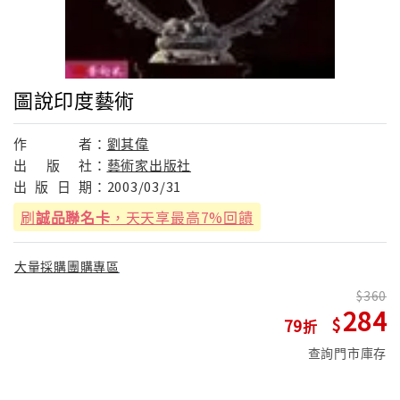
圖說印度藝術
作
者：
劉其偉
出
版
社：
藝術家出版社
出
版
日
期：
2003/03/31
刷
誠品聯名卡
，天天享最高7%回饋
大量採購團購專區
360
284
79
查詢門市庫存