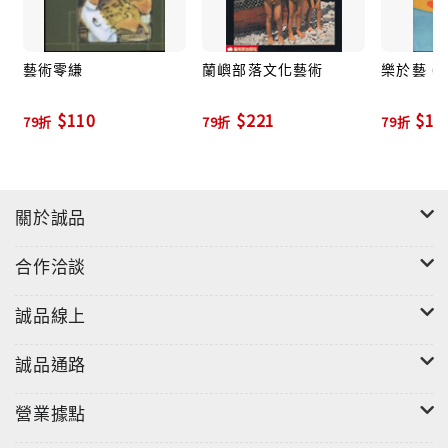
藝術零縑
蘭嶼部落文化藝術
樂於藝 (
$110
$221
$11
79折
79折
79折
關於誠品
合作洽談
誠品線上
誠品通路
營業據點