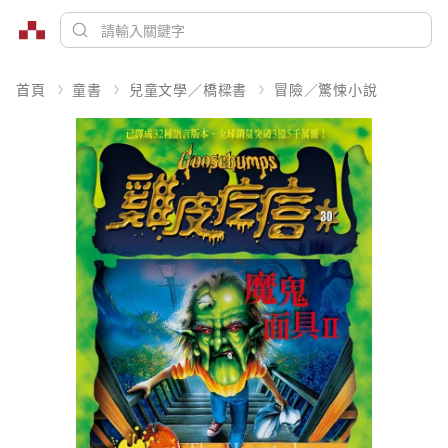
首頁
童書
兒童文學／橋樑書
冒險／驚悚小說