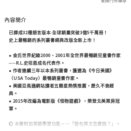
查詢門市庫存
內容簡介
已譯成32種語言版本‧全球銷量突破3億5千萬冊！
史上最暢銷的系列叢書經典改版全新上市！
● 金氏世界紀錄2000、2001年全世界最暢銷兒童書作家
──R.L.史坦恩成名代表作。
● 作者連續三年以本系列叢書，獲選為《今日美國》
（USA Today）最暢銷童書作家。
● 美國亞馬遜網站讀者五顆星熱情推薦，歷久不衰經
典。
● 2015年改編為電影版《怪物遊戲》，榮登北美票房冠
軍。
◎ 本書附加英語學習功能－－「這句英文怎麼說？」。