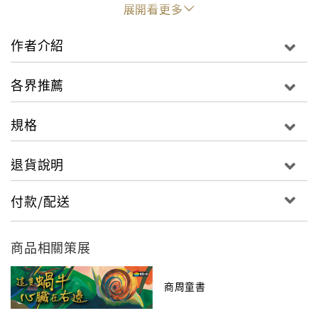
看故事，輕鬆學習最貼近生活的實用美語。
展開看更多
「雞皮疙瘩Goosebumps系列」是美國著名的驚險小說
作者介紹
作家－－R.L.史坦恩（R.L.Stine）的成名代表作，他的
作品將傳統幻想、驚險手法與當代科幻相結合，以情節
各界推薦
結構奇特著稱。每部都充滿無限想像，緊湊的情節發
展，每每讓人一翻開書頁，便欲罷不能。
規格
「雞皮疙瘩系列」是對孩子們想像力極限的挑戰，創造
了將孩子們從諸多當代感官刺激的誘惑中拉回到書本閱
退貨說明
讀的奇蹟。
付款/配送
這不是張普通的嚇人面具……
史蒂夫．包斯威爾永遠沒法忘記嘉莉貝絲的萬聖節面
具。
商品相關策展
那張面具好噁心、好恐怖。
但是今年，史蒂夫希望自己能穿戴上最嚇人的萬聖節服
商周童書
裝，
他從嘉莉貝絲買到面具的同一家店，弄來了一個恐怖的