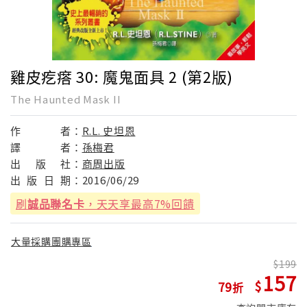
雞皮疙瘩 30: 魔鬼面具 2 (第2版)
The Haunted Mask II
作
者：
R.L. 史坦恩
譯
者：
孫梅君
出
版
社：
商周出版
出
版
日
期：
2016/06/29
刷
誠品聯名卡
，天天享最高7%回饋
大量採購團購專區
199
157
79