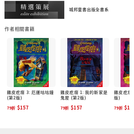
面具。
城邦童書出版全書系
那是一張怪老頭的臉，滿臉皺紋，長著細繩般的頭髮，
耳朵裡還爬著蜘蛛，真是教人毛骨悚然！
作者相關書籍
史蒂夫的確擁有了最嚇人的面具，但是糟糕的是，
他開始覺得自己變得好老，好累，而且好邪惡……
雞皮疙瘩 3: 厄運咕咕鐘
雞皮疙瘩 1: 我的新家是
雞皮疙瘩 2
(第2版)
鬼屋 (第2版)
版)
$157
$157
$15
79折
79折
79折