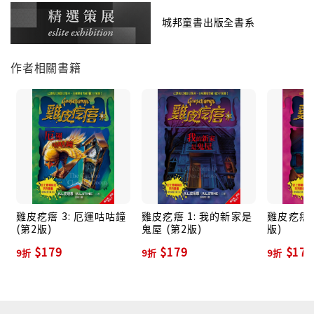
莫里斯家在前往動物園的時候迷了路。這倒沒什麼關
係，
城邦童書出版全書系
因為他們找到另外一個遊樂園，叫做「恐怖樂園」。
恐怖樂園裡沒有什麼遊客。沒有人排隊，而且還免費入
作者相關書籍
場，看起來好像是個很酷的地方。
可是，在玩了令人膽顫心驚的「死亡溜滑梯」、以及嚇
死人的「鏡屋」之後，
一切都變得不一樣了。因為在恐怖樂園裡，每一項遊戲
都非常的詭異……
甚至有點毛骨悚然。
而且，還太真實了一點兒……
雞皮疙瘩 3: 厄運咕咕鐘
雞皮疙瘩 1: 我的新家是
雞皮疙瘩 2
(第2版)
鬼屋 (第2版)
版)
$179
$179
$179
9折
9折
9折