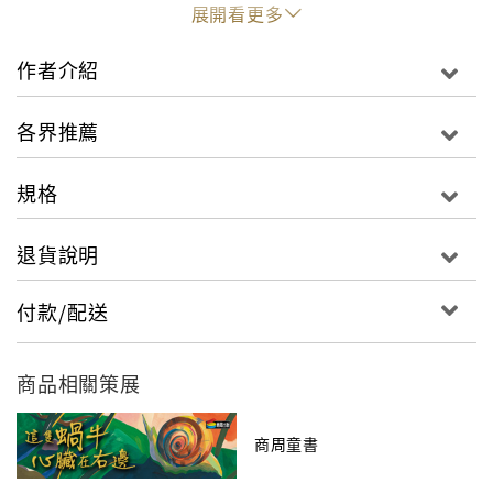
影《怪獸大戰外星人》、《格列佛遊記》名導羅勃‧賴特
展開看更多
曼導演、影星傑克‧布萊克領銜主演。
作者介紹
※本書附加英語學習功能－－「這句英文怎麼說？」。
看故事，輕鬆學習最貼近生活的實用美語。
各界推薦
我小時候就很愛這套書，現在我買給我的孩子，希望
「
規格
他（她）像我一樣喜歡！
」
全球讀者共同感想
－－
退貨說明
小心，給你一身雞皮疙瘩！
付款/配送
從本書第一頁起，驚嚇旅程就此展開。
啟發想像力的無限可能！
商品相關策展
全美八成以上7至12歲兒童，都在看「雞皮疙瘩」！
商周童書
下一個遊戲，可能是他們玩的最後一個遊戲……