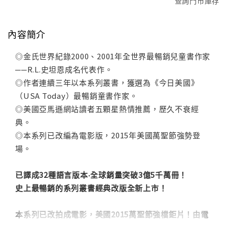
查詢門市庫存
內容簡介
◎金氏世界紀錄2000、2001年全世界最暢銷兒童書作家
──R.L.史坦恩成名代表作。
◎作者連續三年以本系列叢書，獲選為《今日美國》
（USA Today）最暢銷童書作家。
◎美國亞馬遜網站讀者五顆星熱情推薦，歷久不衰經
典。
◎本系列已改編為電影版，2015年美國萬聖節強勢登
場。
已譯成32種語言版本‧全球銷量突破3億5千萬冊！
史上最暢銷的系列叢書經典改版全新上市！
本系列已改拍成電影，美國2015萬聖節強檔鉅片！由電