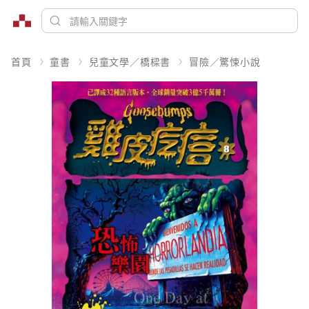
首頁
童書
兒童文學／橋樑書
冒險／驚悚小說