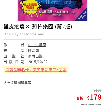
雞皮疙瘩 8: 恐怖樂園 (第2版)
One Day at Horrorland
作
者：
R.L. 史坦恩
譯
者：
陳昭如
出
版
社：
商周出版
出
版
日
期：
2015/10/02
刷
誠品聯名卡
，天天享最高7%回饋
大量採購團購專區
199
179
9